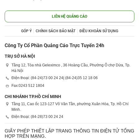
LIÊN HỆ QUẢNG CÁO
GÓP Ý
CHÍNH SÁCH BẢO MẬT
ĐIỀU KHOẢN SỬ DỤNG
Công Ty Cổ Phần Quảng Cáo Trực Tuyến 24h
TRỤ SỞ HÀ NỘI
Tầng 12, Tòa nhà Geleximco , 36 Hoàng Cầu, Phường Ô chợ Dừa, Tp.
Hà Nội
Điện thoại: (84-24)
73 00 24 24
| (84-24)
35 12 18 06
Fax:
0243 512 1804
CHI NHÁNH TP.HỒ CHÍ MINH
Tầng 11, Cao ốc 123-127 Võ Văn Tần, phường Xuân Hòa, Tp. Hồ Chí
Minh.
Điện thoại: (84-28)
73 00 24 24
GIẤY PHÉP THIẾT LẬP TRANG THÔNG TIN ĐIỆN TỬ TỔNG
HỢP TRÊN MẠNG.