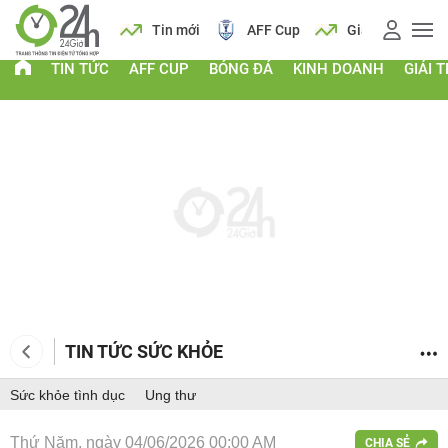
 vàng
Lịch
Tin mới
AFF Cup
Giá vàng
TIN TỨC
AFF CUP
BÓNG ĐÁ
KINH DOANH
GIẢI T
TIN TỨC SỨC KHỎE
Sức khỏe tình dục
Ung thư
Thứ Năm, ngày 04/06/2026 00:00 AM
CHIA SẺ