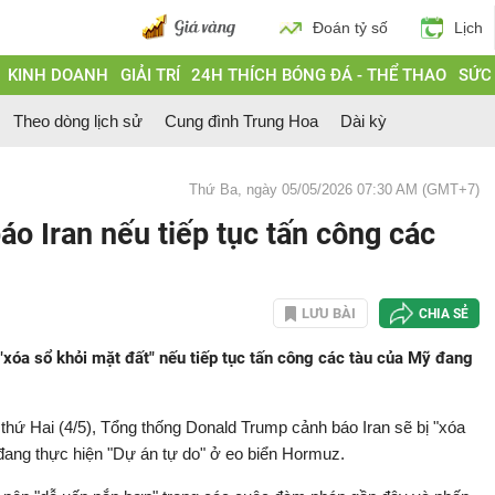
Đoán tỷ số
Lịch
KINH DOANH
GIẢI TRÍ
24H THÍCH BÓNG ĐÁ - THỂ THAO
SỨC
Theo dòng lịch sử
Cung đình Trung Hoa
Dài kỳ
Thứ Ba, ngày 05/05/2026 07:30 AM (GMT+7)
o Iran nếu tiếp tục tấn công các
LƯU BÀI
CHIA SẺ
"xóa sổ khỏi mặt đất" nếu tiếp tục tấn công các tàu của Mỹ đang
ứ Hai (4/5), Tổng thống Donald Trump cảnh báo Iran sẽ bị "xóa
đang thực hiện "Dự án tự do" ở eo biển Hormuz.