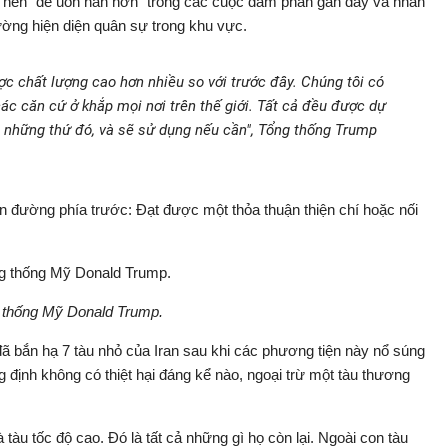
rở nên "dễ uốn nắn hơn" trong các cuộc đàm phán gần đây và nhấn
ường hiện diện quân sự trong khu vực.
ợc chất lượng cao hơn nhiều so với trước đây. Chúng tôi có
 các căn cứ ở khắp mọi nơi trên thế giới. Tất cả đều được dự
g những thứ đó, và sẽ sử dụng nếu cần", Tổng thống Trump
on đường phía trước: Đạt được một thỏa thuận thiện chí hoặc nối
 thống Mỹ Donald Trump.
ã bắn hạ 7 tàu nhỏ của Iran sau khi các phương tiện này nổ súng
định không có thiệt hại đáng kể nào, ngoại trừ một tàu thương
 tàu tốc độ cao. Đó là tất cả những gì họ còn lại. Ngoài con tàu