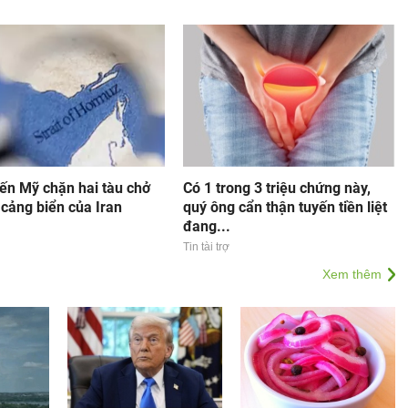
ến Mỹ chặn hai tàu chở
Có 1 trong 3 triệu chứng này,
 cảng biển của Iran
quý ông cẩn thận tuyến tiền liệt
đang...
Tin tài trợ
Xem thêm