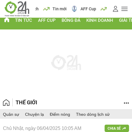
 vàng
Lịch
Tin mới
AFF Cup
Giá vàng
TIN TỨC
AFF CUP
BÓNG ĐÁ
KINH DOANH
GIẢI T
THẾ GIỚI
Quân sự
Chuyện lạ
Điểm nóng
Theo dòng lịch sử
Chủ Nhật, ngày 06/04/2025 10:05 AM
CHIA SẺ