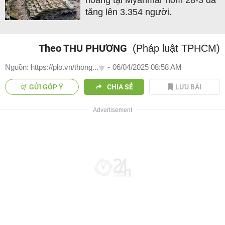
hoàng tại Myanmar hôm 28-3 đã
tăng lên 3.354 người.
Theo THU PHƯƠNG
(Pháp luật TPHCM)
Nguồn: https://plo.vn/thong...
-
06/04/2025 08:58 AM
GỬI GÓP Ý
CHIA SẺ
LƯU BÀI