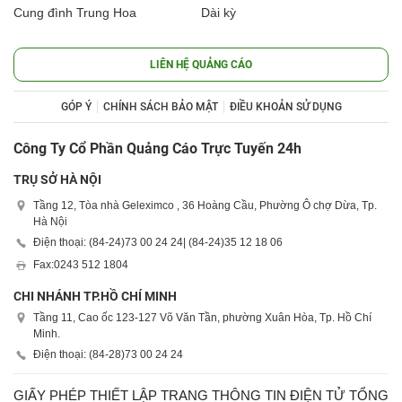
Cung đình Trung Hoa
Dài kỳ
LIÊN HỆ QUẢNG CÁO
GÓP Ý
CHÍNH SÁCH BẢO MẬT
ĐIỀU KHOẢN SỬ DỤNG
Công Ty Cổ Phần Quảng Cáo Trực Tuyến 24h
TRỤ SỞ HÀ NỘI
Tầng 12, Tòa nhà Geleximco , 36 Hoàng Cầu, Phường Ô chợ Dừa, Tp.
Hà Nội
Điện thoại: (84-24)
73 00 24 24
| (84-24)
35 12 18 06
Fax:
0243 512 1804
CHI NHÁNH TP.HỒ CHÍ MINH
Tầng 11, Cao ốc 123-127 Võ Văn Tần, phường Xuân Hòa, Tp. Hồ Chí
Minh.
Điện thoại: (84-28)
73 00 24 24
GIẤY PHÉP THIẾT LẬP TRANG THÔNG TIN ĐIỆN TỬ TỔNG