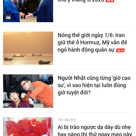
Nóng thế giới ngày 1/6: Iran
giữ thế ở Hormuz, Mỹ vẫn để
ngỏ hành động quân sự
Người Nhật cũng từng 'giờ cao
su', vì sao hiện tại luôn đúng
giờ tuyệt đối?
Tin tài trợ
Ai bị trào ngược dạ dày dù nhẹ
hay nặng thì thử ngay mẹo này