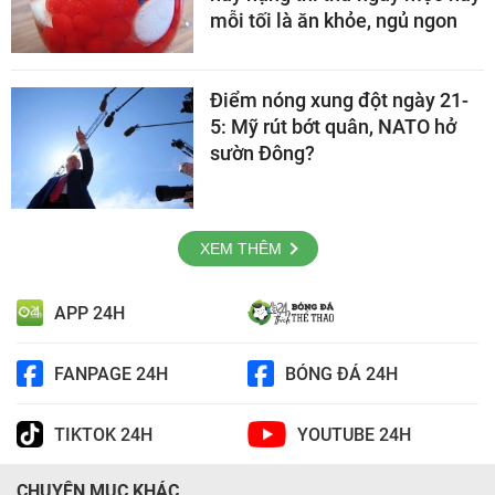
mỗi tối là ăn khỏe, ngủ ngon
Điểm nóng xung đột ngày 21-
5: Mỹ rút bớt quân, NATO hở
sườn Đông?
XEM THÊM
APP 24H
FANPAGE 24H
BÓNG ĐÁ 24H
TIKTOK 24H
YOUTUBE 24H
CHUYÊN MỤC KHÁC