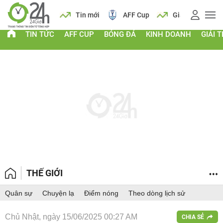
 vàng
Lịch
Tin mới
AFF Cup
Giá vàng
TIN TỨC
AFF CUP
BÓNG ĐÁ
KINH DOANH
GIẢI T
THẾ GIỚI
Quân sự
Chuyện lạ
Điểm nóng
Theo dòng lịch sử
Chủ Nhật, ngày 15/06/2025 00:27 AM
CHIA SẺ