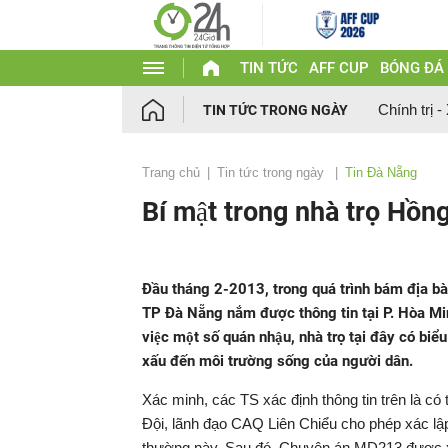
TIN TỨC
AFF CUP
BÓNG ĐÁ
Chính trị -
TIN TỨC TRONG NGÀY
Trang chủ
Tin tức trong ngày
Tin Đà Nẵng
Bí mật trong nhà trọ Hồ
Đầu tháng 2-2013, trong quá trình bám địa 
TP Đà Nẵng nắm được thông tin tại P. Hòa Minh
việc một số quán nhậu, nhà trọ tại đây có 
xấu đến môi trường sống của người dân.
Xác minh, các TS xác định thông tin trên là có th
Đội, lãnh đạo CAQ Liên Chiểu cho phép xác lập
thường này. Sau đó, Chuyên án MD213 được xác l