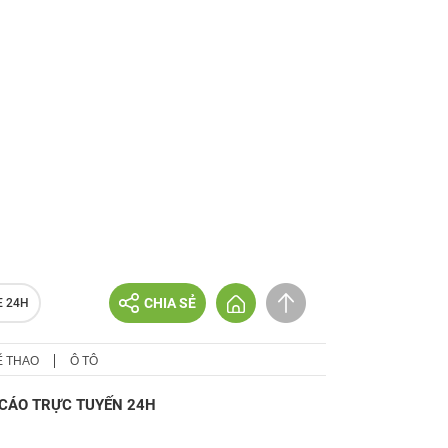
CHIA SẺ
E 24H
Ể THAO
Ô TÔ
CÁO TRỰC TUYẾN 24H