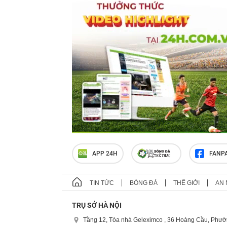
APP 24H
FANP
TIN TỨC
BÓNG ĐÁ
THẾ GIỚI
AN 
TRỤ SỞ HÀ NỘI
Tầng 12, Tòa nhà Geleximco , 36 Hoàng Cầu, Phườ