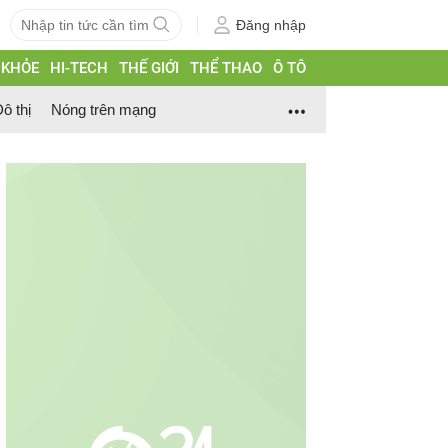
Đăng nhập
 KHỎE
HI-TECH
THẾ GIỚI
THỂ THAO
Ô TÔ
ô thị
Nóng trên mạng