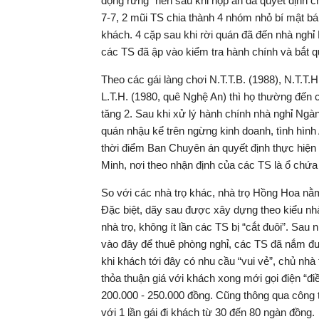
động rừng” nên sau khi họp án đã quyết định 
7-7, 2 mũi TS chia thành 4 nhóm nhỏ bí mật bám
khách. 4 cặp sau khi rời quán đã đến nhà nghi
các TS đã ập vào kiểm tra hành chính và bắt q
Theo các gái làng chơi N.T.T.B. (1988), N.T.T.
L.T.H. (1980, quê Nghệ An) thì họ thường đến ca
tăng 2. Sau khi xử lý hành chính nhà nghỉ Nga
quán nhậu kể trên ngừng kinh doanh, tình hình
thời điểm Ban Chuyên án quyết định thực hiện
Minh, nơi theo nhận định của các TS là ổ chứ
So với các nhà trọ khác, nhà trọ Hồng Hoa nằm
Đặc biệt, dãy sau được xây dựng theo kiểu nhà 
nhà trọ, không ít lần các TS bị “cắt đuôi”. Sau 
vào đây để thuê phòng nghỉ, các TS đã nắm đượ
khi khách tới đây có nhu cầu “vui vẻ”, chủ nhà
thỏa thuận giá với khách xong mới gọi điện “điê
200.000 - 250.000 đồng. Cũng thông qua công ta
với 1 lần gái đi khách từ 30 đến 80 ngàn đồng.