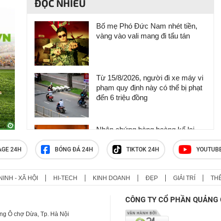
ĐỌC NHIỀU
Bố mẹ Phó Đức Nam nhét tiền,
vàng vào vali mang đi tẩu tán
Từ 15/8/2026, người đi xe máy vi
phạm quy định này có thể bị phạt
đến 6 triệu đồng
Nhân chứng bàng hoàng kể lại
khoảnh khắc chợ Biên Hòa bốc
cháy
AGE 24H
BÓNG ĐÁ 24H
TIKTOK 24H
YOUTUB
NINH - XÃ HỘI
HI-TECH
KINH DOANH
ĐẸP
GIẢI TRÍ
TH
Khởi tố ca sĩ Phương Diễm
Huyền và giám đốc công ty
CÔNG TY CỔ PHẦN QUẢNG 
truyền thông
ng Ô chợ Dừa, Tp. Hà Nội