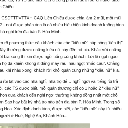
Chiểu...
 Đội CSĐTTPVTTXH CAQ Liên Chiểu được chia làm 2 mũi, một mũi
 nơi được phản ánh là có nhiều biểu hiện kinh doanh không bình
nhà nghỉ trên địa bàn P. Hòa Minh.
m rõ phương thức câu khách của các “kiều nữ” núp bóng “tiếp thị”
i đây thường được những kiều nữ này đến rót bia. Khác với những
rót bia xong thì xin được ngồi uống cùng khách. Lời lẽ ngọt ngào,
̉a họ đã khiến không ít đấng mày râu háu ngọt “mắc câu”. Chẳng
ấy sau khi nhậu xong, khách rời khỏi quán cùng những “kiều nữ” kia.
 tạt vào các nhà nghỉ, nhà trọ để… nghỉ ngơi vài tiếng rồi trả
̃i, các TS được biết, mỗi quán thường chỉ có 1 hoặc 2 “kiều nữ”
y chọn đưa khách đến nghỉ ngơi thường không đồng nhất một chỗ,
gàn Sao hay bất kỳ nhà trọ nào trên địa bàn P. Hòa Minh. Trong số
̀ng Hoa. Xác định danh tánh, được biết, các “kiều nữ” này từ nhiều
người ở Huế, Nghệ An, Khánh Hòa...