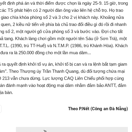
t định phá án và thời điểm được chọn là ngày 25-9. 15 giờ, trong
các TS phát hiện có 2 người đàn ông vào liên hệ chỗ trọ. Họ trao
t gật, giao chìa khóa phòng số 2 và 3 cho 2 vị khách này. Khoảng nửa
uen, 2 kiều nữ tiến về phía bà chủ trao đổi điều gì đó rồi đi nhanh
̀ng số 2, một người gõ cửa phòng số 3 và bước vào. Đợi cho tất
uả tang. Khách làng chơi gồm một người tên Sáu (ở Sơn Trà), một
̀ T.T.L. (1990, trú TT-Huế) và N.T.M.P. (1986, trú Khánh Hòa). Khách
rọ đưa ra là 250.000 đồng cho một lần mua dâm...
ết định khởi tố vụ án, khởi tố bị can và ra lệnh bắt tạm giam
i dâm”. Theo Thượng úy Trần Thanh Quang, dù đối tượng chứa mại
MD 213 vẫn chưa dừng. Lực lượng CAQ Liên Chiểu phối hợp cùng
g án đánh mạnh vào hoạt động mại dâm nhằm đảm bảo ANTT, đảm
̣a bàn.
Theo P.Nết (Công an Đà Nẵng)