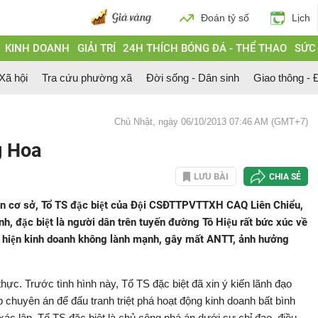
Đoán tỷ số
Lịch
KINH DOANH
GIẢI TRÍ
24H THÍCH BÓNG ĐÁ - THỂ THAO
SỨC
 Xã hội
Tra cứu phường xã
Đời sống - Dân sinh
Giao thông - Đ
Chủ Nhật, ngày 06/10/2013 07:46 AM (GMT+7)
ng Hoa
LƯU BÀI
CHIA SẺ
bàn cơ sở, Tổ TS đặc biệt của Đội CSĐTTPVTTXH CAQ Liên Chiểu,
, đặc biệt là người dân trên tuyến đường Tô Hiệu rất bức xúc về
biểu hiện kinh doanh không lành mạnh, gây mất ANTT, ảnh hưởng
ực. Trước tình hình này, Tổ TS đặc biệt đã xin ý kiến lãnh đạo
 chuyên án để đấu tranh triệt phá hoạt động kinh doanh bất bình
ập, Tổ TS đặc biệt là chủ công phá án dưới sự chỉ đạo, điều