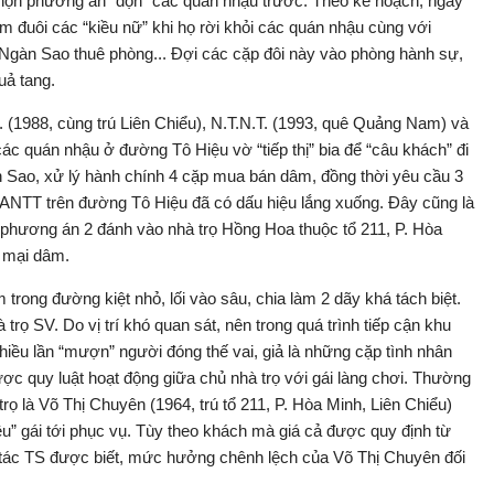
chọn phương án “dọn” các quán nhậu trước. Theo kế hoạch, ngày
 đuôi các “kiều nữ” khi họ rời khỏi các quán nhậu cùng với
̉ Ngàn Sao thuê phòng... Đợi các cặp đôi này vào phòng hành sự,
uả tang.
H. (1988, cùng trú Liên Chiểu), N.T.N.T. (1993, quê Quảng Nam) và
́c quán nhậu ở đường Tô Hiệu vờ “tiếp thị” bia để “câu khách” đi
̀n Sao, xử lý hành chính 4 cặp mua bán dâm, đồng thời yêu cầu 3
 ANTT trên đường Tô Hiệu đã có dấu hiệu lắng xuống. Đây cũng là
 phương án 2 đánh vào nhà trọ Hồng Hoa thuộc tổ 211, P. Hòa
a mại dâm.
 trong đường kiệt nhỏ, lối vào sâu, chia làm 2 dãy khá tách biệt.
trọ SV. Do vị trí khó quan sát, nên trong quá trình tiếp cận khu
nhiều lần “mượn” người đóng thế vai, giả là những cặp tình nhân
c quy luật hoạt động giữa chủ nhà trọ với gái làng chơi. Thường
 trọ là Võ Thị Chuyên (1964, trú tổ 211, P. Hòa Minh, Liên Chiểu)
̀u” gái tới phục vụ. Tùy theo khách mà giá cả được quy định từ
́c TS được biết, mức hưởng chênh lệch của Võ Thị Chuyên đối