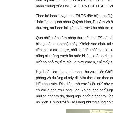
hành chung của Đội CSĐTTPVTTXH CAQ Liên 
Theo kế hoạch vạch ra, Tổ TS đặc biệt của
“bám” các quán nhậu Quỳnh Hoa, Dư Âm và 92 -
thường, mũi còn lại giám sát các khu nhà trọ, 
Qua nhiều lần xâm nhập thực tế, các TS đã nắ
bia tại các quán nhậu này. Khách vào nhậu tạ
tiếp thị bia đích thực, những “kiều nữ” sau khi 
nũng nịu cùng cách ăn mặc khá... khêu gợi cu
biết họ nhỏ to, tỉ tê điều gì với khách, chỉ th
Họ đi đâu loanh quanh trong khu vực Liên Chiểu rồi
phòng và đường ai nấy đi. Một thời gian theo do
kiểu như vậy. Địa điểm mà các “kiều nữ” nà
có khi là nhà trọ Hồng Hoa, khi thì nhà nghỉ N
những nhà trọ đó, đáng ngờ nhất là nhà trọ Hô
nơi đến. Có người ở Đà Nẵng nhưng cũng có 