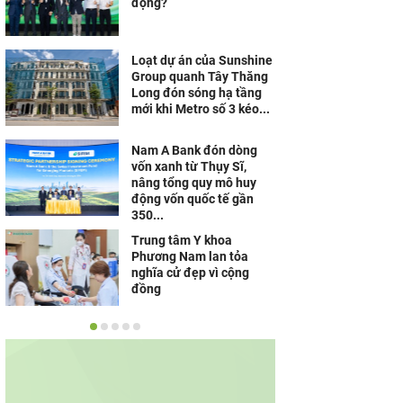
động?
Loạt dự án của Sunshine
Group quanh Tây Thăng
Long đón sóng hạ tầng
mới khi Metro số 3 kéo...
Nam A Bank đón dòng
vốn xanh từ Thụy Sĩ,
nâng tổng quy mô huy
động vốn quốc tế gần
350...
Trung tâm Y khoa
Phương Nam lan tỏa
nghĩa cử đẹp vì cộng
đồng
Mùa tựu trường 2026: Xe
máy điện trở thành lựa
chọn của nhiều gia đình
nhờ công nghệ và...