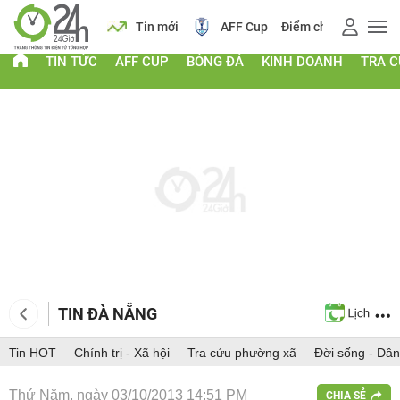
 vàng
Lịch
Tin mới
AFF Cup
Điểm chuẩn 2026
TIN TỨC
AFF CUP
BÓNG ĐÁ
KINH DOANH
TRA 
TIN ĐÀ NẴNG
Tin HOT
Chính trị - Xã hội
Tra cứu phường xã
Đời sống - Dân
Thứ Năm, ngày 03/10/2013 14:51 PM
CHIA SẺ