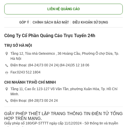
LIÊN HỆ QUẢNG CÁO
GÓP Ý
CHÍNH SÁCH BẢO MẬT
ĐIỀU KHOẢN SỬ DỤNG
Công Ty Cổ Phần Quảng Cáo Trực Tuyến 24h
TRỤ SỞ HÀ NỘI
Tầng 12, Tòa nhà Geleximco , 36 Hoàng Cầu, Phường Ô chợ Dừa, Tp.
Hà Nội
Điện thoại: (84-24)
73 00 24 24
| (84-24)
35 12 18 06
Fax:
0243 512 1804
CHI NHÁNH TP.HỒ CHÍ MINH
Tầng 11, Cao ốc 123-127 Võ Văn Tần, phường Xuân Hòa, Tp. Hồ Chí
Minh.
Điện thoại: (84-28)
73 00 24 24
GIẤY PHÉP THIẾT LẬP TRANG THÔNG TIN ĐIỆN TỬ TỔNG
HỢP TRÊN MẠNG.
Giấy phép số 180/GP-STTTT ngày cấp 11/12/2024 - Sở thông tin và truyền