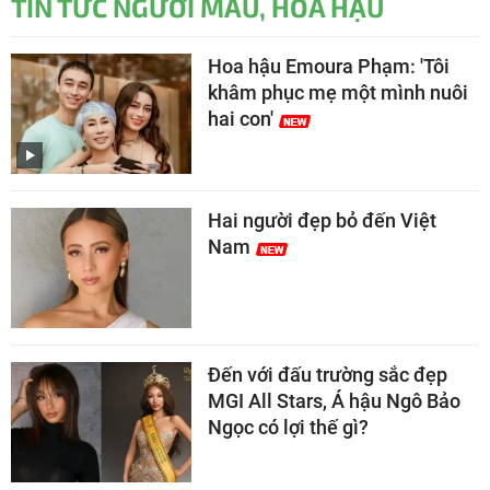
TIN TỨC NGƯỜI MẪU, HOA HẬU
Hoa hậu Emoura Phạm: 'Tôi
khâm phục mẹ một mình nuôi
hai con'
Hai người đẹp bỏ đến Việt
Nam
Đến với đấu trường sắc đẹp
MGI All Stars, Á hậu Ngô Bảo
Ngọc có lợi thế gì?