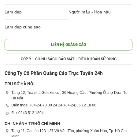
Làm đẹp
Người mẫu - Hoa hậu
Làm đẹp cùng sao
LIÊN HỆ QUẢNG CÁO
GÓP Ý
CHÍNH SÁCH BẢO MẬT
ĐIỀU KHOẢN SỬ DỤNG
Công Ty Cổ Phần Quảng Cáo Trực Tuyến 24h
TRỤ SỞ HÀ NỘI
Tầng 12, Tòa nhà Geleximco , 36 Hoàng Cầu, Phường Ô chợ Dừa, Tp.
Hà Nội
Điện thoại: (84-24)
73 00 24 24
| (84-24)
35 12 18 06
Fax:
0243 512 1804
CHI NHÁNH TP.HỒ CHÍ MINH
Tầng 11, Cao ốc 123-127 Võ Văn Tần, phường Xuân Hòa, Tp. Hồ Chí
Minh.