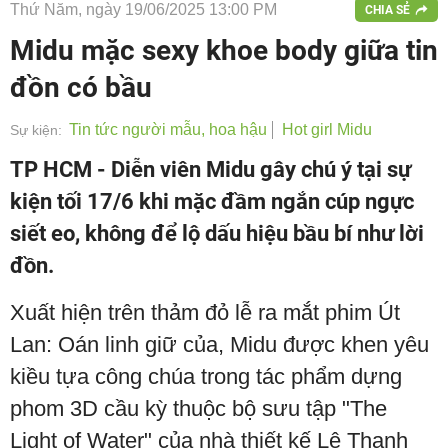
Thứ Năm, ngày 19/06/2025 13:00 PM
CHIA SẺ
Midu mặc sexy khoe body giữa tin
đồn có bầu
Tin tức người mẫu, hoa hậu
Hot girl Midu
Sự kiện:
TP HCM - Diễn viên Midu gây chú ý tại sự
kiện tối 17/6 khi mặc đầm ngắn cúp ngực
siết eo, không để lộ dấu hiệu bầu bí như lời
đồn.
Xuất hiện trên thảm đỏ lễ ra mắt phim Út
Lan: Oán linh giữ của, Midu được khen yêu
kiều tựa công chúa trong tác phẩm dựng
phom 3D cầu kỳ thuộc bộ sưu tập "The
Light of Water" của nhà thiết kế Lê Thanh