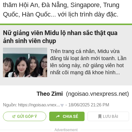
thăm Hội An, Đà Nẵng, Singapore, Trung
Quốc, Hàn Quốc... với lịch trình dày đặc.
Nữ giảng viên Midu lộ nhan sắc thật qua
ảnh sinh viên chụp
Trên trang cá nhân, Midu vừa
đăng tải loạt ảnh mới toanh. Lần
lên sóng này, nữ giảng viên hot
nhất cõi mạng đã khoe hình...
Theo Zimi
(ngoisao.vnexpress.net)
Nguồn: https://ngoisao.vnex...
-
18/06/2025 21:26 PM
GỬI GÓP Ý
CHIA SẺ
LƯU BÀI