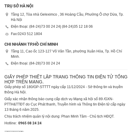
TRỤ SỞ HÀ NỘI
Tầng 12, Tòa nhà Geleximco , 36 Hoàng Cầu, Phường Ô chợ Dừa, Tp.
Hà Nội
Điện thoại: (84-24)
73 00 24 24
| (84-24)
35 12 18 06
Fax:
0243 512 1804
CHI NHÁNH TP.HỒ CHÍ MINH
Tầng 11, Cao ốc 123-127 Võ Văn Tần, phường Xuân Hòa, Tp. Hồ Chí
Minh.
Điện thoại: (84-28)
73 00 24 24
GIẤY PHÉP THIẾT LẬP TRANG THÔNG TIN ĐIỆN TỬ TỔNG
HỢP TRÊN MẠNG.
Giấy phép số 180/GP-STTTT ngày cấp 11/12/2024 - Sở thông tin và truyền
thông Hà Nội.
Giấy xác nhận thông báo cung cấp dịch vụ Mạng xã hội số 89 /GXN-
PTTH&TTĐT do Cục Phát thanh, Truyền hình và Thông tin Điện tử cấp ngày
13 tháng 6 năm 2025.
Chịu trách nhiệm quản lý nội dung: Phan Minh Tâm - Chủ tịch HĐQT.
Hotline:
0965 08 24 24