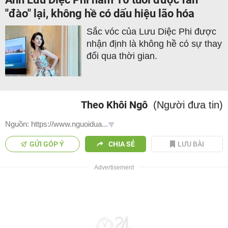
"đào" lại, không hề có dấu hiệu lão hóa
Sắc vóc của Lưu Diệc Phi được
nhận định là không hề có sự thay
đổi qua thời gian.
Theo Khôi Ngô
(Người đưa tin)
Nguồn: https://www.nguoidua...
GỬI GÓP Ý
CHIA SẺ
LƯU BÀI