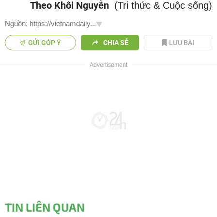
Theo Khôi Nguyễn
(Tri thức & Cuộc sống)
Nguồn: https://vietnamdaily...
GỬI GÓP Ý
CHIA SẺ
LƯU BÀI
TIN LIÊN QUAN