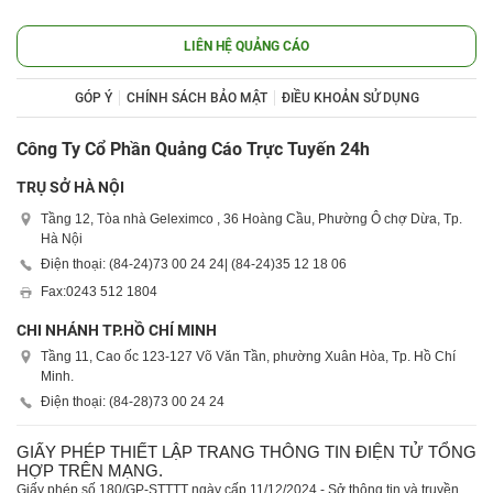
LIÊN HỆ QUẢNG CÁO
GÓP Ý
CHÍNH SÁCH BẢO MẬT
ĐIỀU KHOẢN SỬ DỤNG
Công Ty Cổ Phần Quảng Cáo Trực Tuyến 24h
TRỤ SỞ HÀ NỘI
Tầng 12, Tòa nhà Geleximco , 36 Hoàng Cầu, Phường Ô chợ Dừa, Tp.
Hà Nội
Điện thoại: (84-24)
73 00 24 24
| (84-24)
35 12 18 06
Fax:
0243 512 1804
CHI NHÁNH TP.HỒ CHÍ MINH
Tầng 11, Cao ốc 123-127 Võ Văn Tần, phường Xuân Hòa, Tp. Hồ Chí
Minh.
Điện thoại: (84-28)
73 00 24 24
GIẤY PHÉP THIẾT LẬP TRANG THÔNG TIN ĐIỆN TỬ TỔNG
HỢP TRÊN MẠNG.
Giấy phép số 180/GP-STTTT ngày cấp 11/12/2024 - Sở thông tin và truyền