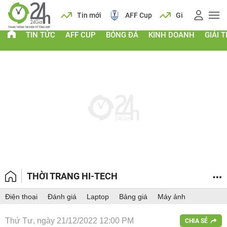
 vàng
Lịch
Tin mới
AFF Cup
Giá vàng
TIN TỨC
AFF CUP
BÓNG ĐÁ
KINH DOANH
GIẢI T
THỜI TRANG HI-TECH
Điện thoại
Đánh giá
Laptop
Bảng giá
Máy ảnh
Thứ Tư, ngày 21/12/2022 12:00 PM
CHIA SẺ