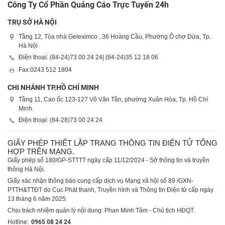
Công Ty Cổ Phần Quảng Cáo Trực Tuyến 24h
TRỤ SỞ HÀ NỘI
Tầng 12, Tòa nhà Geleximco , 36 Hoàng Cầu, Phường Ô chợ Dừa, Tp.
Hà Nội
Điện thoại: (84-24)
73 00 24 24
| (84-24)
35 12 18 06
Fax:
0243 512 1804
CHI NHÁNH TP.HỒ CHÍ MINH
Tầng 11, Cao ốc 123-127 Võ Văn Tần, phường Xuân Hòa, Tp. Hồ Chí
Minh.
Điện thoại: (84-28)
73 00 24 24
GIẤY PHÉP THIẾT LẬP TRANG THÔNG TIN ĐIỆN TỬ TỔNG
HỢP TRÊN MẠNG.
Giấy phép số 180/GP-STTTT ngày cấp 11/12/2024 - Sở thông tin và truyền
thông Hà Nội.
Giấy xác nhận thông báo cung cấp dịch vụ Mạng xã hội số 89 /GXN-
PTTH&TTĐT do Cục Phát thanh, Truyền hình và Thông tin Điện tử cấp ngày
13 tháng 6 năm 2025.
Chịu trách nhiệm quản lý nội dung: Phan Minh Tâm - Chủ tịch HĐQT.
Hotline:
0965 08 24 24