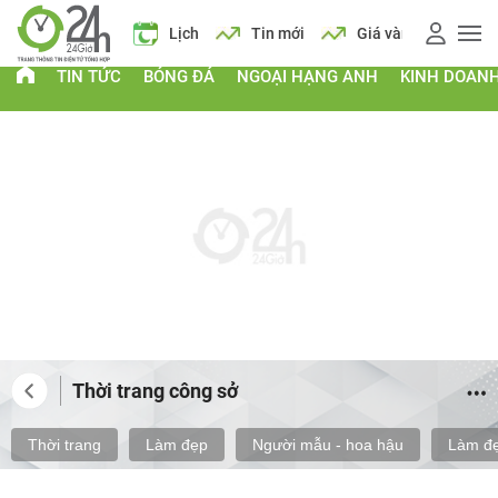
 xăng
Lịch
Tin mới
Giá vàng
Giá xăng
Lịch
TIN TỨC
BÓNG ĐÁ
NGOẠI HẠNG ANH
KINH DOAN
Thời trang công sở
Thời trang
Làm đẹp
Người mẫu - hoa hậu
Làm đẹ