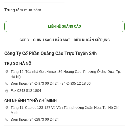
Trung tâm mua sắm
LIÊN HỆ QUẢNG CÁO
GÓP Ý
CHÍNH SÁCH BẢO MẬT
ĐIỀU KHOẢN SỬ DỤNG
Công Ty Cổ Phần Quảng Cáo Trực Tuyến 24h
TRỤ SỞ HÀ NỘI
Tầng 12, Tòa nhà Geleximco , 36 Hoàng Cầu, Phường Ô chợ Dừa, Tp.
Hà Nội
Điện thoại: (84-24)
73 00 24 24
| (84-24)
35 12 18 06
Fax:
0243 512 1804
CHI NHÁNH TP.HỒ CHÍ MINH
Tầng 11, Cao ốc 123-127 Võ Văn Tần, phường Xuân Hòa, Tp. Hồ Chí
Minh.
Điện thoại: (84-28)
73 00 24 24