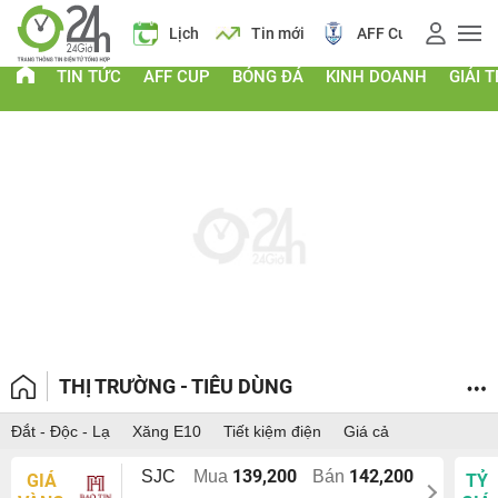
Giá vàng
Lịch
Tin mới
AFF Cup
Giá vàng
TIN TỨC
AFF CUP
BÓNG ĐÁ
KINH DOANH
GIẢI T
THỊ TRƯỜNG - TIÊU DÙNG
Đắt - Độc - Lạ
Xăng E10
Tiết kiệm điện
Giá cả
139,200
142,200
SJC
Mua
Bán
GIÁ
TỶ