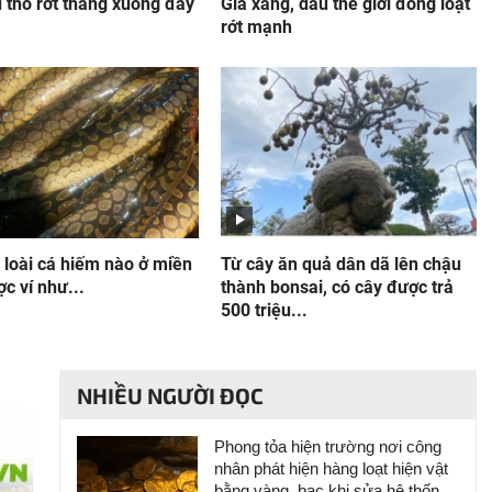
 thô rớt thẳng xuống đáy
Giá xăng, dầu thế giới đồng loạt
rớt mạnh
 loài cá hiếm nào ở miền
Từ cây ăn quả dân dã lên chậu
c ví như...
thành bonsai, có cây được trả
500 triệu...
NHIỀU NGƯỜI ĐỌC
Phong tỏa hiện trường nơi công
nhân phát hiện hàng loạt hiện vật
bằng vàng, bạc khi sửa hệ thống