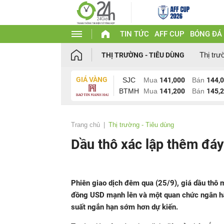
TIN TỨC
AFF CUP
BÓNG ĐÁ
Thị trư
THỊ TRƯỜNG - TIÊU DÙNG
GIÁ VÀNG
SJC
Mua
141,000
Bán
144,
BTMH
Mua
141,200
Bán
145,
Trang chủ
Thị trường - Tiêu dùng
Dầu thô xác lập thêm đáy
Phiên giao dịch đêm qua (25/9), giá dầu thô m
đồng USD mạnh lên và một quan chức ngân hàn
suất ngắn hạn sớm hơn dự kiến.