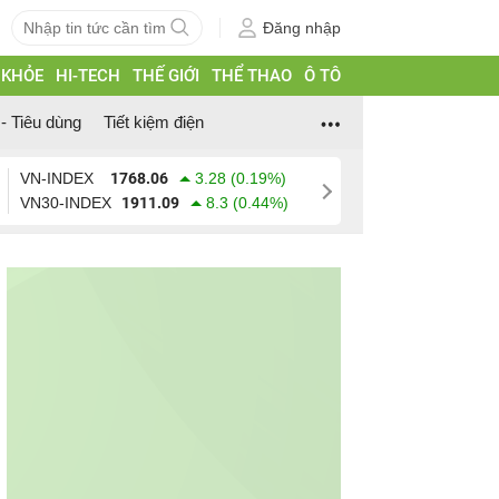
Đăng nhập
 KHỎE
HI-TECH
THẾ GIỚI
THỂ THAO
Ô TÔ
- Tiêu dùng
Tiết kiệm điện
VN-INDEX
1768.06
3.28 (0.19%)
VN30-INDEX
1911.09
8.3 (0.44%)