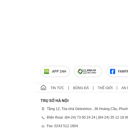
APP 24H
FANP
TIN TỨC
BÓNG ĐÁ
THẾ GIỚI
AN 
TRỤ SỞ HÀ NỘI
Tầng 12, Tòa nhà Geleximco , 36 Hoàng Cầu, Phườ
Điện thoại: (84-24) 73 00 24 24 | (84-24) 35 12 18 0
Fax: 0243 512 1804