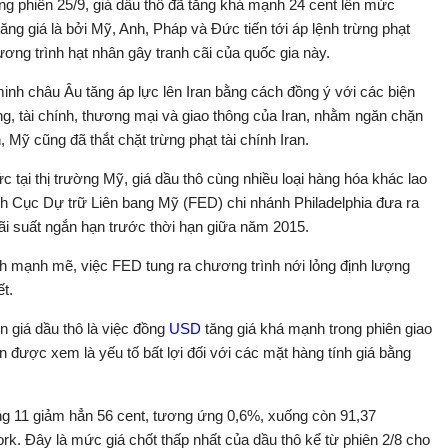
ong phiên 25/9, giá dầu thô đã tăng khá mạnh 24 cent lên mức
ng giá là bởi Mỹ, Anh, Pháp và Đức tiến tới áp lệnh trừng phạt
ơng trình hạt nhân gây tranh cãi của quốc gia này.
inh châu Âu tăng áp lực lên Iran bằng cách đồng ý với các biện
ng, tài chính, thương mại và giao thông của Iran, nhằm ngăn chặn
Mỹ cũng đã thắt chặt trừng phạt tài chính Iran.
c tại thị trường Mỹ, giá dầu thô cùng nhiều loại hàng hóa khác lao
ch Cục Dự trữ Liên bang Mỹ (FED) chi nhánh Philadelphia đưa ra
lãi suất ngắn hạn trước thời hạn giữa năm 2015.
ích mạnh mẽ, việc FED tung ra chương trình nới lỏng định lượng
t.
 giá dầu thô là việc đồng
USD
tăng giá khá mạnh trong phiên giao
 được xem là yếu tố bất lợi đối với các mặt hàng tính giá bằng
háng 11 giảm hẳn 56 cent, tương ứng 0,6%, xuống còn 91,37
k. Đây là mức giá chốt thấp nhất của dầu thô kể từ phiên 2/8 cho