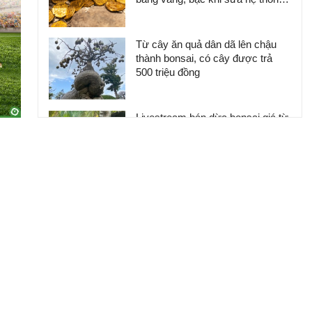
thoát nước
Từ cây ăn quả dân dã lên chậu
thành bonsai, có cây được trả
500 triệu đồng
Livestream bán dừa bonsai giá từ
200.000 đồng đến hơn 2 triệu/cây,
chàng trai Cần Thơ kỳ công chinh
phục khách hàng
'Cháy' vé xem Việt Nam đá bán
kết ASEAN Cup 2026, hàng nghìn
người chờ mua