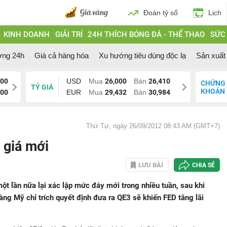
Đoán tỷ số
Lịch
KINH DOANH
GIẢI TRÍ
24H THÍCH BÓNG ĐÁ - THỂ THAO
SỨC
ờng 24h
Giá cả hàng hóa
Xu hướng tiêu dùng độc lạ
Sản xuất 
000
USD
Mua
26,000
Bán
26,410
CHỨNG
TỶ GIÁ
KHOÁN
200
EUR
Mua
29,432
Bán
30,984
Thứ Tư, ngày 26/09/2012 08:43 AM (GMT+7)
 giá mới
LƯU BÀI
CHIA SẺ
ột lần nữa lại xác lập mức đáy mới trong nhiều tuần, sau khi
g Mỹ chỉ trích quyết định đưa ra QE3 sẽ khiến FED tăng lãi