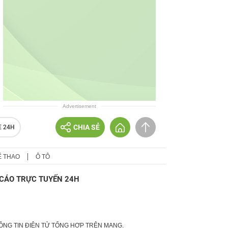
Advertisement
CHIA SẺ
E 24H
Ể THAO
Ô TÔ
CÁO TRỰC TUYẾN 24H
HÔNG TIN ĐIỆN TỬ TỔNG HỢP TRÊN MẠNG.