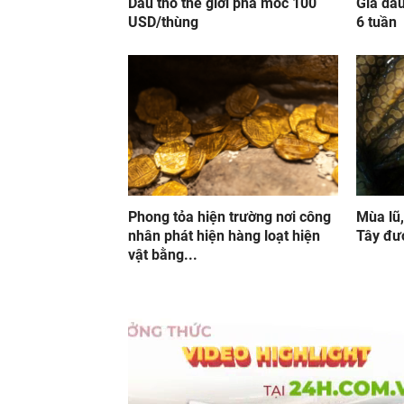
Dầu thô thế giới phá mốc 100
Giá dầu
USD/thùng
6 tuần
Phong tỏa hiện trường nơi công
Mùa lũ,
nhân phát hiện hàng loạt hiện
Tây đượ
vật bằng...