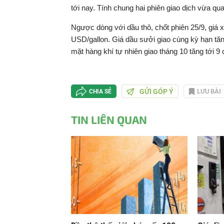
tới nay. Tính chung hai phiên giao dịch vừa qu
Ngược dòng với dầu thô, chốt phiên 25/9, giá x
USD/gallon. Giá dầu sưởi giao cùng kỳ hạn tăn
mặt hàng khí tự nhiên giao tháng 10 tăng tới 9
GỬI GÓP Ý
LƯU BÀI
CHIA SẺ
TIN LIÊN QUAN