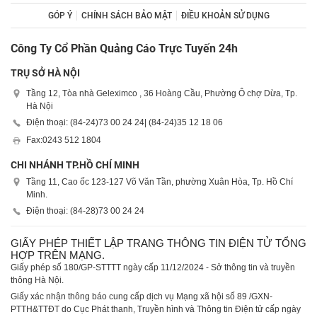
GÓP Ý
CHÍNH SÁCH BẢO MẬT
ĐIỀU KHOẢN SỬ DỤNG
Công Ty Cổ Phần Quảng Cáo Trực Tuyến 24h
TRỤ SỞ HÀ NỘI
Tầng 12, Tòa nhà Geleximco , 36 Hoàng Cầu, Phường Ô chợ Dừa, Tp.
Hà Nội
Điện thoại: (84-24)
73 00 24 24
| (84-24)
35 12 18 06
Fax:
0243 512 1804
CHI NHÁNH TP.HỒ CHÍ MINH
Tầng 11, Cao ốc 123-127 Võ Văn Tần, phường Xuân Hòa, Tp. Hồ Chí
Minh.
Điện thoại: (84-28)
73 00 24 24
GIẤY PHÉP THIẾT LẬP TRANG THÔNG TIN ĐIỆN TỬ TỔNG
HỢP TRÊN MẠNG.
Giấy phép số 180/GP-STTTT ngày cấp 11/12/2024 - Sở thông tin và truyền
thông Hà Nội.
Giấy xác nhận thông báo cung cấp dịch vụ Mạng xã hội số 89 /GXN-
PTTH&TTĐT do Cục Phát thanh, Truyền hình và Thông tin Điện tử cấp ngày