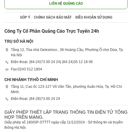
LIÊN HỆ QUẢNG CÁO
GÓP Ý
CHÍNH SÁCH BẢO MẬT
ĐIỀU KHOẢN SỬ DỤNG
Công Ty Cổ Phần Quảng Cáo Trực Tuyến 24h
TRỤ SỞ HÀ NỘI
Tầng 12, Tòa nhà Geleximco , 36 Hoàng Cầu, Phường Ô chợ Dừa, Tp.
Hà Nội
Điện thoại: (84-24)
73 00 24 24
| (84-24)
35 12 18 06
Fax:
0243 512 1804
CHI NHÁNH TP.HỒ CHÍ MINH
Tầng 11, Cao ốc 123-127 Võ Văn Tần, phường Xuân Hòa, Tp. Hồ Chí
Minh.
Điện thoại: (84-28)
73 00 24 24
GIẤY PHÉP THIẾT LẬP TRANG THÔNG TIN ĐIỆN TỬ TỔNG
HỢP TRÊN MẠNG.
Giấy phép số 180/GP-STTTT ngày cấp 11/12/2024 - Sở thông tin và truyền
thông Hà Nội.