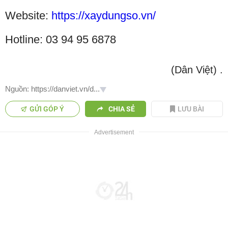
Website:
https://xaydungso.vn/
Hotline: 03 94 95 6878
(Dân Việt)
.
Nguồn: https://danviet.vn/d...
GỬI GÓP Ý
CHIA SẺ
LƯU BÀI