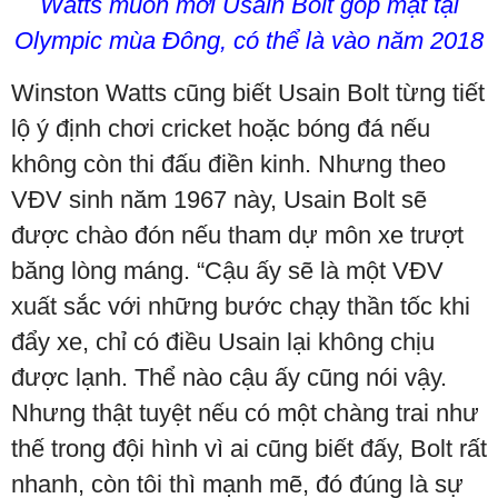
Watts muốn mời Usain Bolt góp mặt tại
Olympic mùa Đông, có thể là vào năm 2018
Winston Watts cũng biết Usain Bolt từng tiết
lộ ý định chơi cricket hoặc bóng đá nếu
không còn thi đấu điền kinh. Nhưng theo
VĐV sinh năm 1967 này, Usain Bolt sẽ
được chào đón nếu tham dự môn xe trượt
băng lòng máng. “Cậu ấy sẽ là một VĐV
xuất sắc với những bước chạy thần tốc khi
đẩy xe, chỉ có điều Usain lại không chịu
được lạnh. Thể nào cậu ấy cũng nói vậy.
Nhưng thật tuyệt nếu có một chàng trai như
thế trong đội hình vì ai cũng biết đấy, Bolt rất
nhanh, còn tôi thì mạnh mẽ, đó đúng là sự