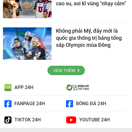
cao su, soi kĩ vùng "nhạy cảm"
Không phải Mỹ, đây mới là
quốc gia thống trị bảng tổng
sắp Olympic mùa Đông
XEM THÊM
APP 24H
FANPAGE 24H
BÓNG ĐÁ 24H
TIKTOK 24H
YOUTUBE 24H