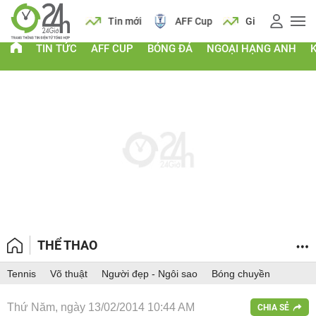
 vàng
Lịch
Tin mới
AFF Cup
Giá vàng
TIN TỨC
AFF CUP
BÓNG ĐÁ
NGOẠI HẠNG ANH
THỂ THAO
Tennis
Võ thuật
Người đẹp - Ngôi sao
Bóng chuyền
Thứ Năm, ngày 13/02/2014 10:44 AM
CHIA SẺ