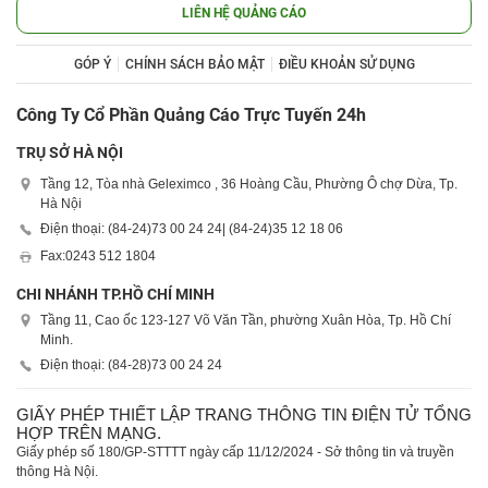
LIÊN HỆ QUẢNG CÁO
GÓP Ý
CHÍNH SÁCH BẢO MẬT
ĐIỀU KHOẢN SỬ DỤNG
Công Ty Cổ Phần Quảng Cáo Trực Tuyến 24h
TRỤ SỞ HÀ NỘI
Tầng 12, Tòa nhà Geleximco , 36 Hoàng Cầu, Phường Ô chợ Dừa, Tp.
Hà Nội
Điện thoại: (84-24)
73 00 24 24
| (84-24)
35 12 18 06
Fax:
0243 512 1804
CHI NHÁNH TP.HỒ CHÍ MINH
Tầng 11, Cao ốc 123-127 Võ Văn Tần, phường Xuân Hòa, Tp. Hồ Chí
Minh.
Điện thoại: (84-28)
73 00 24 24
GIẤY PHÉP THIẾT LẬP TRANG THÔNG TIN ĐIỆN TỬ TỔNG
HỢP TRÊN MẠNG.
Giấy phép số 180/GP-STTTT ngày cấp 11/12/2024 - Sở thông tin và truyền
thông Hà Nội.