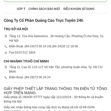
GÓP Ý
CHÍNH SÁCH BẢO MẬT
ĐIỀU KHOẢN SỬ DỤNG
Công Ty Cổ Phần Quảng Cáo Trực Tuyến 24h
TRỤ SỞ HÀ NỘI
Tầng 12, Tòa nhà Geleximco , 36 Hoàng Cầu, Phường Ô chợ Dừa, Tp.
Hà Nội
Điện thoại: (84-24)
73 00 24 24
| (84-24)
35 12 18 06
Fax:
0243 512 1804
CHI NHÁNH TP.HỒ CHÍ MINH
Tầng 11, Cao ốc 123-127 Võ Văn Tần, phường Xuân Hòa, Tp. Hồ Chí
Minh.
Điện thoại: (84-28)
73 00 24 24
GIẤY PHÉP THIẾT LẬP TRANG THÔNG TIN ĐIỆN TỬ TỔNG
HỢP TRÊN MẠNG.
Giấy phép số 180/GP-STTTT ngày cấp 11/12/2024 - Sở thông tin và truyền
thông Hà Nội.
Giấy xác nhận thông báo cung cấp dịch vụ Mạng xã hội số 89 /GXN-