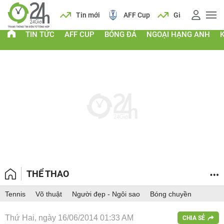
 vàng
Lịch
Tin mới
AFF Cup
Giá vàng
TIN TỨC
AFF CUP
BÓNG ĐÁ
NGOẠI HẠNG ANH
THỂ THAO
Tennis
Võ thuật
Người đẹp - Ngôi sao
Bóng chuyền
Thứ Hai, ngày 16/06/2014 01:33 AM
CHIA SẺ