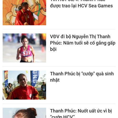
được trao lại HCV Sea Games
VĐV đi bộ Nguyễn Thị Thanh
Phúc: Năm tuổi sẽ cố gắng gấp
bội
Thanh Phúc bị "cướp" quà sinh
nhật
Thanh Phúc: Nuốt uất ức vì bị
“cướp HCV”