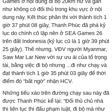
Games ở nội dung đi bộ 20km nữ và gần
như không có đối thủ trong khu vực ở nội
dung này. Kết thúc phần thi với thành tích 1
giờ 37 phút 08 giây, Thanh Phúc đã phá kỷ
lục do chính cô lập nên ở SEA Games 26
trên đất Indonesia (kỷ lục cũ là 1 giờ 39 phút
25 giây). Thế nhưng, VĐV người Myanmar,
Saw Mar Lar New với sự ưu ái của tổ trọng
tài, bằng việc đi bộ nhưng ...đi như chạy và
đạt thành tích 1 giờ 35 phút 03 giây để thời
điểm đó “bất ngờ” nhận HCV.
Những tiểu xáo trên đường chạy sau này đã
được Thanh Phúc kể lại: “Đối thủ chủ nhà
thi liên tục thi đấu phạm luật, đi bộ mà như