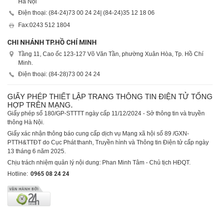
Hà Nội
Điện thoại: (84-24)
73 00 24 24
| (84-24)
35 12 18 06
Fax:
0243 512 1804
CHI NHÁNH TP.HỒ CHÍ MINH
Tầng 11, Cao ốc 123-127 Võ Văn Tần, phường Xuân Hòa, Tp. Hồ Chí
Minh.
Điện thoại: (84-28)
73 00 24 24
GIẤY PHÉP THIẾT LẬP TRANG THÔNG TIN ĐIỆN TỬ TỔNG
HỢP TRÊN MẠNG.
Giấy phép số 180/GP-STTTT ngày cấp 11/12/2024 - Sở thông tin và truyền
thông Hà Nội.
Giấy xác nhận thông báo cung cấp dịch vụ Mạng xã hội số 89 /GXN-
PTTH&TTĐT do Cục Phát thanh, Truyền hình và Thông tin Điện tử cấp ngày
13 tháng 6 năm 2025.
Chịu trách nhiệm quản lý nội dung: Phan Minh Tâm - Chủ tịch HĐQT.
Hotline:
0965 08 24 24