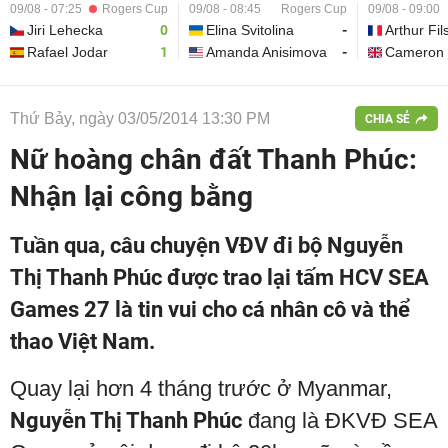
09/08 - 07:25
Rogers Cup
09/08 - 08:45
Rogers Cup
09/08 - 09:00
Jiri Lehecka
0
Elina Svitolina
-
Arthur Fil
Rafael Jodar
1
Amanda Anisimova
-
Cameron 
Thứ Bảy, ngày 03/05/2014 13:30 PM
CHIA SẺ
Nữ hoàng chân đất Thanh Phúc:
Nhận lại công bằng
Tuần qua, câu chuyện VĐV đi bộ Nguyễn
Thị Thanh Phúc được trao lại tấm HCV SEA
Games 27 là tin vui cho cá nhân cô và thể
thao Việt Nam.
Quay lại hơn 4 tháng trước ở Myanmar,
Nguyễn Thị Thanh Phúc
đang là ĐKVĐ SEA