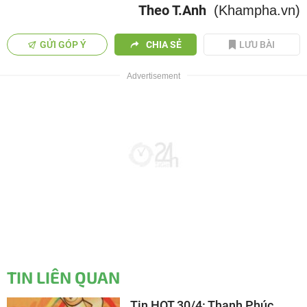
Theo T.Anh
(Khampha.vn)
GỬI GÓP Ý
CHIA SẺ
LƯU BÀI
TIN LIÊN QUAN
Tin HOT 30/4: Thanh Phúc