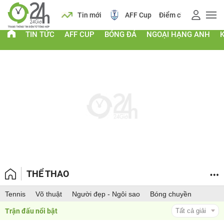
 vàng
Lịch
Tin mới
AFF Cup
Điểm chuẩn 2026
TIN TỨC
AFF CUP
BÓNG ĐÁ
NGOẠI HẠNG ANH
THỂ THAO
Tennis
Võ thuật
Người đẹp - Ngôi sao
Bóng chuyền
Trận đấu nổi bật 
Tất cả giải