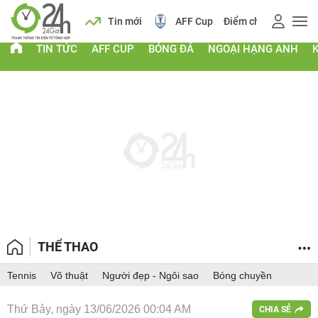
 vàng
Lịch
Tin mới
AFF Cup
Điểm chuẩn 2026
TIN TỨC
AFF CUP
BÓNG ĐÁ
NGOẠI HẠNG ANH
THỂ THAO
Tennis
Võ thuật
Người đẹp - Ngôi sao
Bóng chuyền
Thứ Bảy, ngày 13/06/2026 00:04 AM
CHIA SẺ