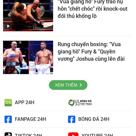
"Vua giang hồ" Fury trao nụ
hôn "chết chóc" rồi knock-out
đối thủ khổng lồ
Rung chuyển boxing: "Vua
giang hồ" Fury & "Quyền
vương" Joshua cùng lên đài
XEM THÊM
APP 24H
FANPAGE 24H
BÓNG ĐÁ 24H
TIKTOK 24H
YOUTUBE 24H