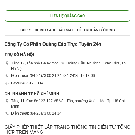
LIÊN HỆ QUẢNG CÁO
GÓP Ý
CHÍNH SÁCH BẢO MẬT
ĐIỀU KHOẢN SỬ DỤNG
Công Ty Cổ Phần Quảng Cáo Trực Tuyến 24h
TRỤ SỞ HÀ NỘI
Tầng 12, Tòa nhà Geleximco , 36 Hoàng Cầu, Phường Ô chợ Dừa, Tp.
Hà Nội
Điện thoại: (84-24)
73 00 24 24
| (84-24)
35 12 18 06
Fax:
0243 512 1804
CHI NHÁNH TP.HỒ CHÍ MINH
Tầng 11, Cao ốc 123-127 Võ Văn Tần, phường Xuân Hòa, Tp. Hồ Chí
Minh.
Điện thoại: (84-28)
73 00 24 24
GIẤY PHÉP THIẾT LẬP TRANG THÔNG TIN ĐIỆN TỬ TỔNG
HỢP TRÊN MẠNG.