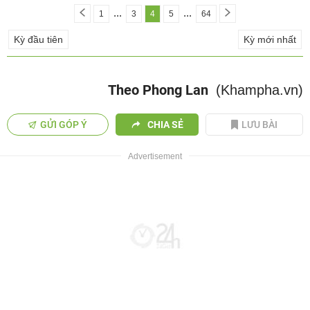
...
...
1
3
4
5
64
Kỳ đầu tiên
Kỳ mới nhất
Theo Phong Lan
(Khampha.vn)
GỬI GÓP Ý
CHIA SẺ
LƯU BÀI