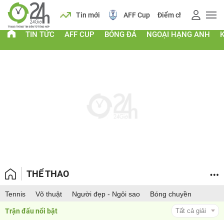
 vàng
Lịch
Tin mới
AFF Cup
Điểm chuẩn 2026
TIN TỨC
AFF CUP
BÓNG ĐÁ
NGOẠI HẠNG ANH
THỂ THAO
Tennis
Võ thuật
Người đẹp - Ngôi sao
Bóng chuyền
Trận đấu nổi bật 
Tất cả giải