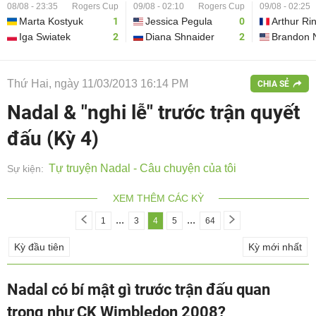
08/08 - 23:35
Rogers Cup
09/08 - 02:10
Rogers Cup
09/08 - 02:25
Marta Kostyuk
1
Jessica Pegula
0
Arthur Ri
Iga Swiatek
2
Diana Shnaider
2
Brandon 
Thứ Hai, ngày 11/03/2013 16:14 PM
CHIA SẺ
Nadal & "nghi lễ" trước trận quyết
đấu (Kỳ 4)
Tự truyện Nadal - Câu chuyện của tôi
Sự kiện:
XEM THÊM CÁC KỲ
...
...
1
3
4
5
64
Kỳ đầu tiên
Kỳ mới nhất
Nadal có bí mật gì trước trận đấu quan
trọng như CK Wimbledon 2008?