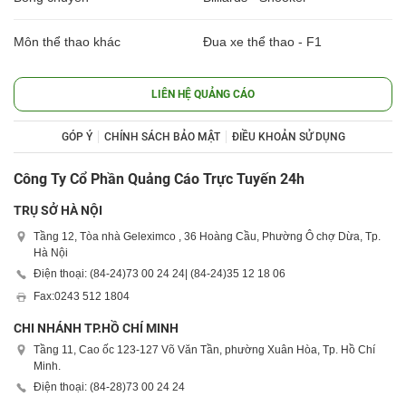
Môn thể thao khác
Đua xe thể thao - F1
LIÊN HỆ QUẢNG CÁO
GÓP Ý
CHÍNH SÁCH BẢO MẬT
ĐIỀU KHOẢN SỬ DỤNG
Công Ty Cổ Phần Quảng Cáo Trực Tuyến 24h
TRỤ SỞ HÀ NỘI
Tầng 12, Tòa nhà Geleximco , 36 Hoàng Cầu, Phường Ô chợ Dừa, Tp.
Hà Nội
Điện thoại: (84-24)
73 00 24 24
| (84-24)
35 12 18 06
Fax:
0243 512 1804
CHI NHÁNH TP.HỒ CHÍ MINH
Tầng 11, Cao ốc 123-127 Võ Văn Tần, phường Xuân Hòa, Tp. Hồ Chí
Minh.
Điện thoại: (84-28)
73 00 24 24