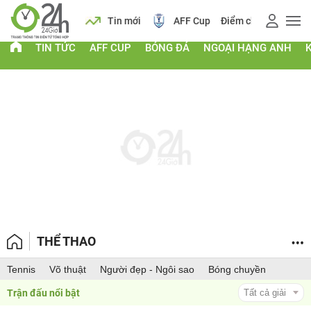
 vàng
Lịch
Tin mới
AFF Cup
Điểm chuẩn 2026
TIN TỨC
AFF CUP
BÓNG ĐÁ
NGOẠI HẠNG ANH
THỂ THAO
Tennis
Võ thuật
Người đẹp - Ngôi sao
Bóng chuyền
Trận đấu nổi bật 
Tất cả giải