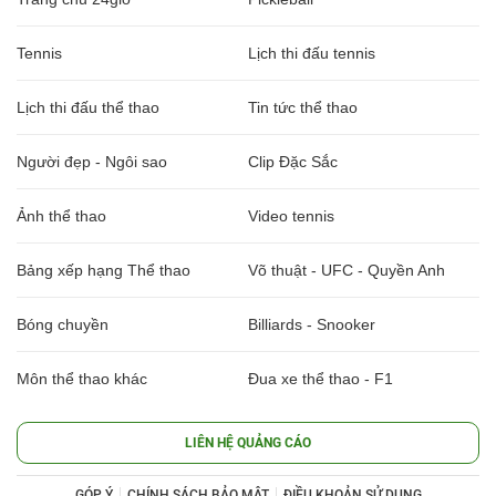
Tennis
Lịch thi đấu tennis
Lịch thi đấu thể thao
Tin tức thể thao
Người đẹp - Ngôi sao
Clip Đặc Sắc
Ảnh thể thao
Video tennis
Bảng xếp hạng Thể thao
Võ thuật - UFC - Quyền Anh
Bóng chuyền
Billiards - Snooker
Môn thể thao khác
Đua xe thể thao - F1
LIÊN HỆ QUẢNG CÁO
GÓP Ý
CHÍNH SÁCH BẢO MẬT
ĐIỀU KHOẢN SỬ DỤNG