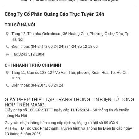
Công Ty Cổ Phần Quảng Cáo Trực Tuyến 24h
TRỤ SỞ HÀ NỘI
Tầng 12, Tòa nhà Geleximco , 36 Hoàng Cầu, Phường Ô chợ Dừa, Tp.
Hà Nội
Điện thoại: (84-24)
73 00 24 24
| (84-24)
35 12 18 06
Fax:
0243 512 1804
CHI NHÁNH TP.HỒ CHÍ MINH
Tầng 11, Cao ốc 123-127 Võ Văn Tần, phường Xuân Hòa, Tp. Hồ Chí
Minh.
Điện thoại: (84-28)
73 00 24 24
GIẤY PHÉP THIẾT LẬP TRANG THÔNG TIN ĐIỆN TỬ TỔNG
HỢP TRÊN MẠNG.
Giấy phép số 180/GP-STTTT ngày cấp 11/12/2024 - Sở thông tin và truyền
thông Hà Nội.
Giấy xác nhận thông báo cung cấp dịch vụ Mạng xã hội số 89 /GXN-
PTTH&TTĐT do Cục Phát thanh, Truyền hình và Thông tin Điện tử cấp ngày
13 tháng 6 năm 2025.