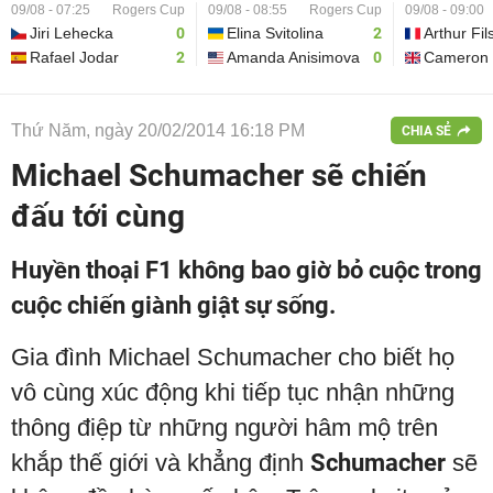
09/08 - 07:25
Rogers Cup
09/08 - 08:55
Rogers Cup
09/08 - 09:00
Jiri Lehecka
0
Elina Svitolina
2
Arthur Fil
Rafael Jodar
2
Amanda Anisimova
0
Cameron 
Thứ Năm, ngày 20/02/2014 16:18 PM
CHIA SẺ
Michael Schumacher sẽ chiến
đấu tới cùng
Huyền thoại F1 không bao giờ bỏ cuộc trong
cuộc chiến giành giật sự sống.
Gia đình Michael Schumacher cho biết họ
vô cùng xúc động khi tiếp tục nhận những
thông điệp từ những người hâm mộ trên
khắp thế giới và khẳng định
Schumacher
sẽ