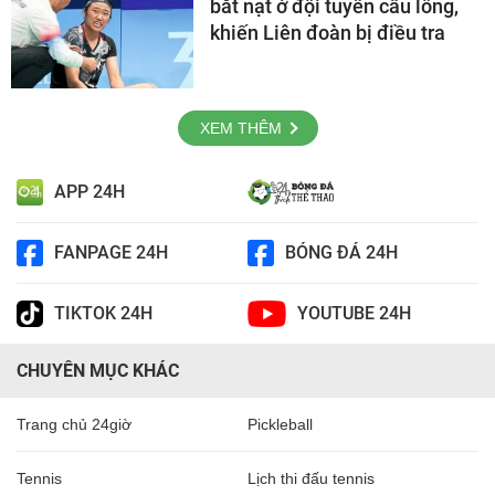
bắt nạt ở đội tuyển cầu lông,
khiến Liên đoàn bị điều tra
XEM THÊM
APP 24H
FANPAGE 24H
BÓNG ĐÁ 24H
TIKTOK 24H
YOUTUBE 24H
CHUYÊN MỤC KHÁC
Trang chủ 24giờ
Pickleball
Tennis
Lịch thi đấu tennis