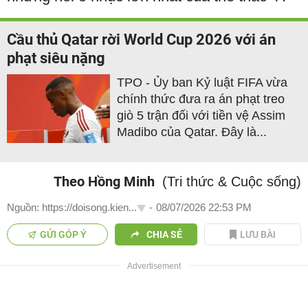
Cầu thủ Qatar rời World Cup 2026 với án
phạt siêu nặng
TPO - Ủy ban Kỷ luật FIFA vừa
chính thức đưa ra án phạt treo
giò 5 trận đối với tiền vệ Assim
Madibo của Qatar. Đây là...
Theo Hồng Minh
(Tri thức & Cuộc sống)
Nguồn: https://doisong.kien...
-
08/07/2026 22:53 PM
GỬI GÓP Ý
CHIA SẺ
LƯU BÀI