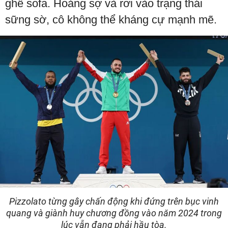
ghế sofa. Hoảng sợ và rơi vào trạng thái
sững sờ, cô không thể kháng cự mạnh mẽ.
Pizzolato từng gây chấn động khi đứng trên bục vinh
quang và giành huy chương đồng vào năm 2024 trong
lúc vẫn đang phải hầu tòa.