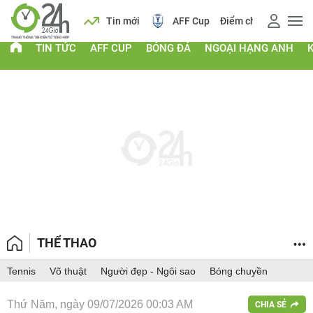
 vàng
Lịch
Tin mới
AFF Cup
Điểm chuẩn 2026
TIN TỨC
AFF CUP
BÓNG ĐÁ
NGOẠI HẠNG ANH
THỂ THAO
Tennis
Võ thuật
Người đẹp - Ngôi sao
Bóng chuyền
Thứ Năm, ngày 09/07/2026 00:03 AM
CHIA SẺ