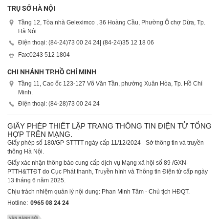
TRỤ SỞ HÀ NỘI
Tầng 12, Tòa nhà Geleximco , 36 Hoàng Cầu, Phường Ô chợ Dừa, Tp.
Hà Nội
Điện thoại: (84-24)
73 00 24 24
| (84-24)
35 12 18 06
Fax:
0243 512 1804
CHI NHÁNH TP.HỒ CHÍ MINH
Tầng 11, Cao ốc 123-127 Võ Văn Tần, phường Xuân Hòa, Tp. Hồ Chí
Minh.
Điện thoại: (84-28)
73 00 24 24
GIẤY PHÉP THIẾT LẬP TRANG THÔNG TIN ĐIỆN TỬ TỔNG
HỢP TRÊN MẠNG.
Giấy phép số 180/GP-STTTT ngày cấp 11/12/2024 - Sở thông tin và truyền
thông Hà Nội.
Giấy xác nhận thông báo cung cấp dịch vụ Mạng xã hội số 89 /GXN-
PTTH&TTĐT do Cục Phát thanh, Truyền hình và Thông tin Điện tử cấp ngày
13 tháng 6 năm 2025.
Chịu trách nhiệm quản lý nội dung: Phan Minh Tâm - Chủ tịch HĐQT.
Hotline:
0965 08 24 24