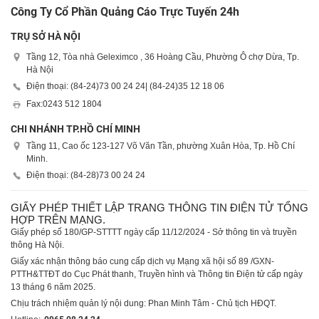
Công Ty Cổ Phần Quảng Cáo Trực Tuyến 24h
TRỤ SỞ HÀ NỘI
Tầng 12, Tòa nhà Geleximco , 36 Hoàng Cầu, Phường Ô chợ Dừa, Tp.
Hà Nội
Điện thoại: (84-24)
73 00 24 24
| (84-24)
35 12 18 06
Fax:
0243 512 1804
CHI NHÁNH TP.HỒ CHÍ MINH
Tầng 11, Cao ốc 123-127 Võ Văn Tần, phường Xuân Hòa, Tp. Hồ Chí
Minh.
Điện thoại: (84-28)
73 00 24 24
GIẤY PHÉP THIẾT LẬP TRANG THÔNG TIN ĐIỆN TỬ TỔNG
HỢP TRÊN MẠNG.
Giấy phép số 180/GP-STTTT ngày cấp 11/12/2024 - Sở thông tin và truyền
thông Hà Nội.
Giấy xác nhận thông báo cung cấp dịch vụ Mạng xã hội số 89 /GXN-
PTTH&TTĐT do Cục Phát thanh, Truyền hình và Thông tin Điện tử cấp ngày
13 tháng 6 năm 2025.
Chịu trách nhiệm quản lý nội dung: Phan Minh Tâm - Chủ tịch HĐQT.