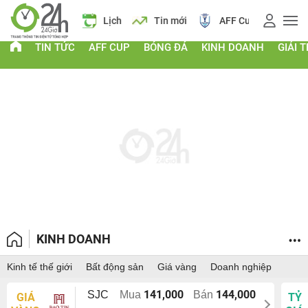
 vàng
Lịch
Tin mới
AFF Cup
Điểm chuẩn 2026
TIN TỨC
AFF CUP
BÓNG ĐÁ
KINH DOANH
GIẢI T
KINH DOANH
Kinh tế thế giới
Bất động sản
Giá vàng
Doanh nghiệp
141,000
144,000
SJC
Mua
Bán
GIÁ
TỶ