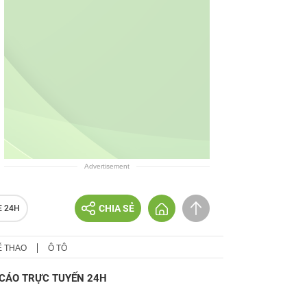
Advertisement
CHIA SẺ
E 24H
Ể THAO
Ô TÔ
CÁO TRỰC TUYẾN 24H