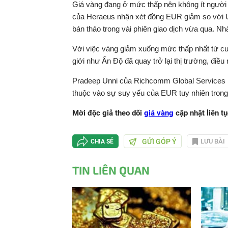
Giá vàng đang ở mức thấp nên không ít người 
của Heraeus nhận xét đồng EUR giảm so với U
bán tháo trong vài phiên giao dịch vừa qua. Nh
Với việc vàng giảm xuống mức thấp nhất từ cu
giới như Ấn Độ đã quay trở lại thị trường, điề
Pradeep Unni của Richcomm Global Services nh
thuộc vào sự suy yếu của EUR tuy nhiên trong 
Mời độc giả theo dõi
giá vàng
cập nhật liên t
GỬI GÓP Ý
LƯU BÀI
CHIA SẺ
TIN LIÊN QUAN