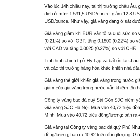
Vào lúc 14h chiều nay, tại thị trường châu Âu,
dịch ở mức 1.531,5 USD/ounce, giảm 12,8 US
USD/ounce. Như vậy, giá vàng đang ở sát dướ
Giá vàng giảm khi EUR vẫn tỏ ra đuối sức so 
(0.21%) so với GBP, tăng 0.1800 (0.22%) so v
với CAD và tăng 0.0025 (0.27%) so với CHF.
Tình hình chính trị ở Hy Lạp và bất ổn tại châ
và các thị trường hàng hóa khác khiến nhà đầu 
Giá vàng thế giới khiến giá vàng trong nước g
giảm của giá vàng trong nước vẫn khiêm tốn hơn
Công ty vàng bạc đá quý Sài Gòn SJC niêm yết
Giá vàng SJC Hà Nội: Mua vào 40,72 triệu đồn
Minh: Mua vào 40,72 triệu đồng/lượng; bán ra 4
Giá vàng tại Công ty vàng bạc đá quý Phú Nh
đồng/lượng; bán ra 40,92 triệu đồng/lượng. 