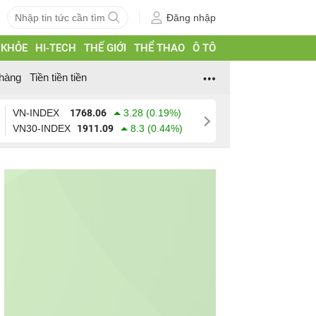
Đăng nhập
 KHỎE
HI-TECH
THẾ GIỚI
THỂ THAO
Ô TÔ
hàng
Tiền tiền tiền
VN-INDEX
1768.06
3.28 (0.19%)
VN30-INDEX
1911.09
8.3 (0.44%)