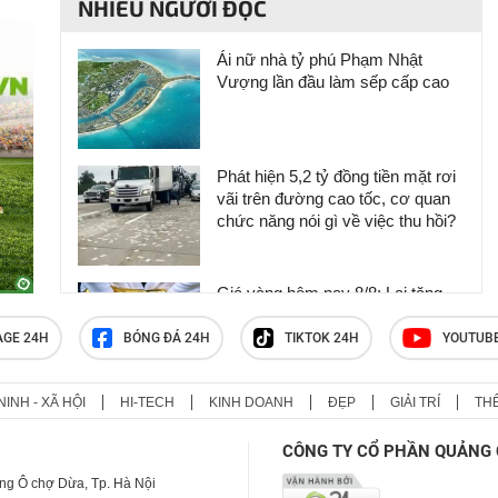
NHIỀU NGƯỜI ĐỌC
Ái nữ nhà tỷ phú Phạm Nhật
Vượng lần đầu làm sếp cấp cao
Phát hiện 5,2 tỷ đồng tiền mặt rơi
vãi trên đường cao tốc, cơ quan
chức năng nói gì về việc thu hồi?
Giá vàng hôm nay 8/8: Lại tăng
dựng đứng
AGE 24H
BÓNG ĐÁ 24H
TIKTOK 24H
YOUTUB
NINH - XÃ HỘI
HI-TECH
KINH DOANH
ĐẸP
GIẢI TRÍ
TH
Phát hiện 266 hiện vật vàng trị giá
hơn 26 tỷ đồng dưới sàn nhà, cơ
CÔNG TY CỔ PHẦN QUẢNG 
quan chức năng lập tức phong tỏa
ng Ô chợ Dừa, Tp. Hà Nội