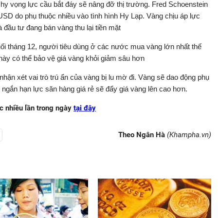
hy vọng lực cầu bắt đáy sẽ nâng đỡ thị trường. Fred Schoenstein
SD do phụ thuộc nhiều vào tình hình Hy Lạp. Vàng chịu áp lực
à đầu tư đang bán vàng thu lại tiền mặt
ối tháng 12, người tiêu dùng ở các nước mua vàng lớn nhất thế
u này có thể bảo vệ giá vàng khỏi giảm sâu hơn
ận xét vai trò trú ẩn của vàng bị lu mờ đi. Vàng sẽ dao động phụ
ngắn hạn lực săn hàng giá rẻ sẽ đẩy giá vàng lên cao hơn.
ục nhiều lần trong ngày
tại đây
Theo Ngân Hà
(Khampha.vn)