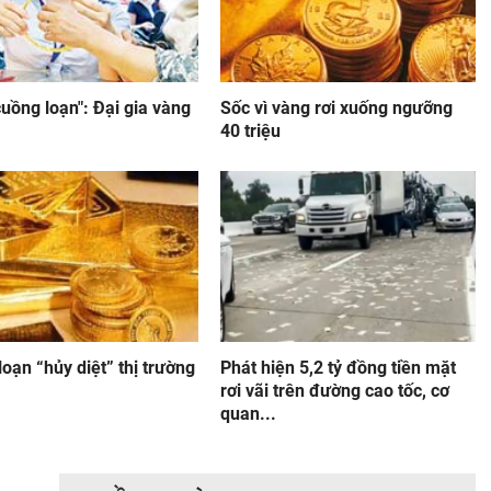
uồng loạn": Đại gia vàng
Sốc vì vàng rơi xuống ngưỡng
40 triệu
oạn “hủy diệt” thị trường
Phát hiện 5,2 tỷ đồng tiền mặt
rơi vãi trên đường cao tốc, cơ
quan...