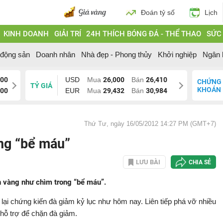
Đoán tỷ số
Lịch
KINH DOANH
GIẢI TRÍ
24H THÍCH BÓNG ĐÁ - THỂ THAO
SỨC
 động sản
Doanh nhân
Nhà đẹp - Phong thủy
Khởi nghiệp
Ngân 
000
USD
Mua
26,000
Bán
26,410
CHỨNG
TỶ GIÁ
KHOÁN
200
EUR
Mua
29,432
Bán
30,984
Thứ Tư, ngày 16/05/2012 14:27 PM (GMT+7)
ong “bể máu”
LƯU BÀI
CHIA SẺ
n vàng như chìm trong “bể máu”.
lại chứng kiến đà giảm kỷ lục như hôm nay. Liên tiếp phá vỡ nhiều
hỗ trợ để chặn đà giảm.