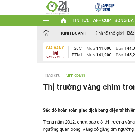
TIN TỨC
AFF CUP
BÓNG ĐÁ
Kinh tế thế giới
Bất
KINH DOANH
GIÁ VÀNG
SJC
Mua
141,000
Bán
144,
BTMH
Mua
141,200
Bán
145,
Trang chủ
Kinh doanh
Thị trường vàng chìm tr
Sắc đỏ hoàn toàn giao dịch bảng điện tử khiế
Trong năm 2012, chưa bao giờ thị trường vàng 
ngưỡng quan trọng, vàng cố gắng tìm ngưỡng 