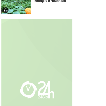
khổng lồ ở Hoành Mô