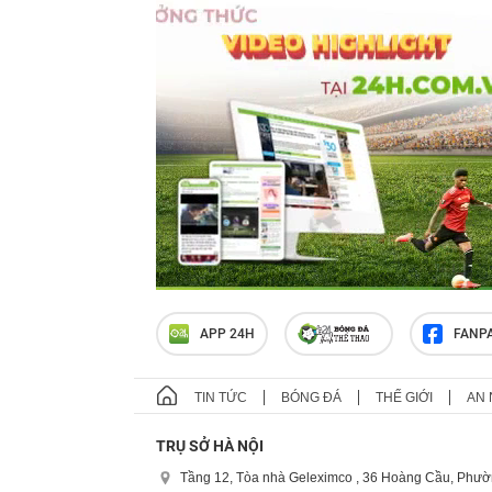
APP 24H
FANP
TIN TỨC
BÓNG ĐÁ
THẾ GIỚI
AN 
TRỤ SỞ HÀ NỘI
Tầng 12, Tòa nhà Geleximco , 36 Hoàng Cầu, Phườ