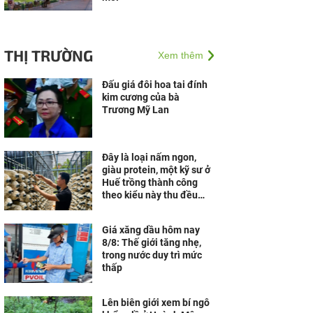
THỊ TRƯỜNG
Xem thêm
Đấu giá đôi hoa tai đính
kim cương của bà
Trương Mỹ Lan
Đây là loại nấm ngon,
giàu protein, một kỹ sư ở
Huế trồng thành công
theo kiểu này thu đều
30-40 triệu/tháng
Giá xăng dầu hôm nay
8/8: Thế giới tăng nhẹ,
trong nước duy trì mức
thấp
Lên biên giới xem bí ngô