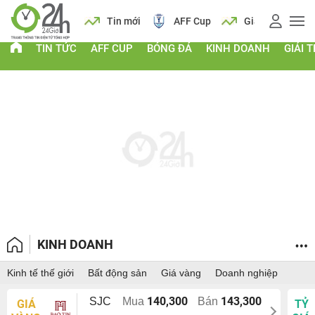
 vàng
Lịch
Tin mới
AFF Cup
Giá vàng
TIN TỨC
AFF CUP
BÓNG ĐÁ
KINH DOANH
GIẢI T
KINH DOANH
Kinh tế thế giới
Bất động sản
Giá vàng
Doanh nghiệp
140,300
143,300
SJC
Mua
Bán
GIÁ
TỶ