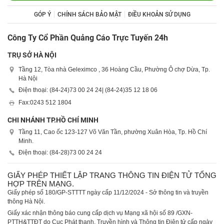
GÓP Ý
CHÍNH SÁCH BẢO MẬT
ĐIỀU KHOẢN SỬ DỤNG
Công Ty Cổ Phần Quảng Cáo Trực Tuyến 24h
TRỤ SỞ HÀ NỘI
Tầng 12, Tòa nhà Geleximco , 36 Hoàng Cầu, Phường Ô chợ Dừa, Tp.
Hà Nội
Điện thoại: (84-24)
73 00 24 24
| (84-24)
35 12 18 06
Fax:
0243 512 1804
CHI NHÁNH TP.HỒ CHÍ MINH
Tầng 11, Cao ốc 123-127 Võ Văn Tần, phường Xuân Hòa, Tp. Hồ Chí
Minh.
Điện thoại: (84-28)
73 00 24 24
GIẤY PHÉP THIẾT LẬP TRANG THÔNG TIN ĐIỆN TỬ TỔNG
HỢP TRÊN MẠNG.
Giấy phép số 180/GP-STTTT ngày cấp 11/12/2024 - Sở thông tin và truyền
thông Hà Nội.
Giấy xác nhận thông báo cung cấp dịch vụ Mạng xã hội số 89 /GXN-
PTTH&TTĐT do Cục Phát thanh, Truyền hình và Thông tin Điện tử cấp ngày