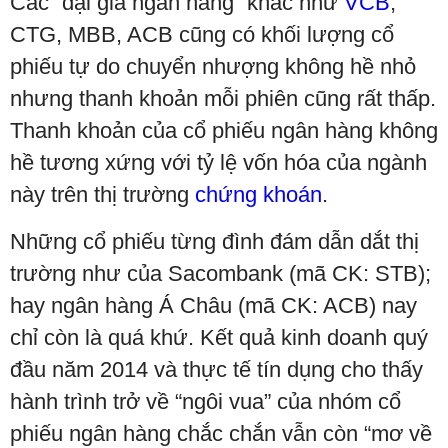
Các “đại gia ngân hàng” khác như
VCB
,
CTG, MBB, ACB cũng có khối lượng cổ
phiếu tự do chuyển nhượng không hề nhỏ
nhưng thanh khoản mỗi phiên cũng rất thấp.
Thanh khoản của cổ phiếu ngân hàng không
hề tương xứng với tỷ lệ vốn hóa của ngành
này trên thị trường
chứng khoán
.
Những cổ phiếu từng đình đám dẫn dắt thị
trường như của Sacombank (mã CK: STB);
hay ngân hàng Á Châu (mã CK: ACB) nay
chỉ còn là quá khứ. Kết quả kinh doanh quý
đầu năm 2014 và thực tế tín dụng cho thấy
hành trình trở về “ngôi vua” của nhóm cổ
phiếu ngân hàng chắc chắn vẫn còn “mơ về