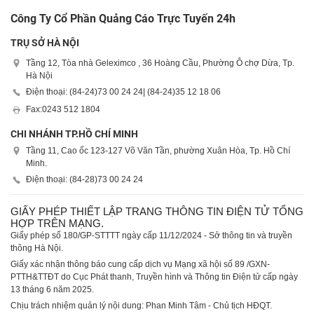
Công Ty Cổ Phần Quảng Cáo Trực Tuyến 24h
TRỤ SỞ HÀ NỘI
Tầng 12, Tòa nhà Geleximco , 36 Hoàng Cầu, Phường Ô chợ Dừa, Tp.
Hà Nội
Điện thoại: (84-24)
73 00 24 24
| (84-24)
35 12 18 06
Fax:
0243 512 1804
CHI NHÁNH TP.HỒ CHÍ MINH
Tầng 11, Cao ốc 123-127 Võ Văn Tần, phường Xuân Hòa, Tp. Hồ Chí
Minh.
Điện thoại: (84-28)
73 00 24 24
GIẤY PHÉP THIẾT LẬP TRANG THÔNG TIN ĐIỆN TỬ TỔNG
HỢP TRÊN MẠNG.
Giấy phép số 180/GP-STTTT ngày cấp 11/12/2024 - Sở thông tin và truyền
thông Hà Nội.
Giấy xác nhận thông báo cung cấp dịch vụ Mạng xã hội số 89 /GXN-
PTTH&TTĐT do Cục Phát thanh, Truyền hình và Thông tin Điện tử cấp ngày
13 tháng 6 năm 2025.
Chịu trách nhiệm quản lý nội dung: Phan Minh Tâm - Chủ tịch HĐQT.