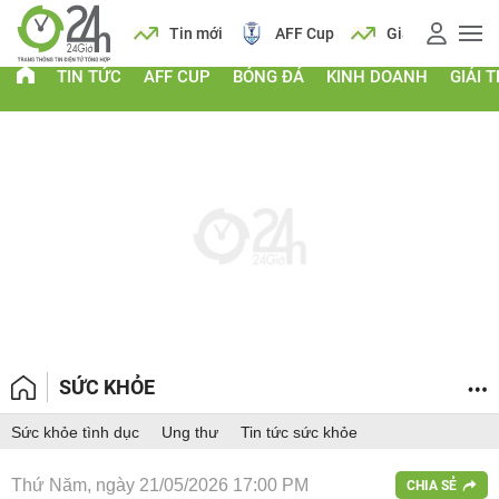
 vàng
Lịch
Tin mới
AFF Cup
Giá vàng
TIN TỨC
AFF CUP
BÓNG ĐÁ
KINH DOANH
GIẢI T
SỨC KHỎE
Sức khỏe tình dục
Ung thư
Tin tức sức khỏe
Thứ Năm, ngày 21/05/2026 17:00 PM
CHIA SẺ