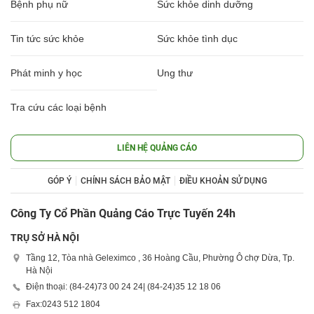
Bệnh phụ nữ
Sức khỏe dinh dưỡng
Tin tức sức khỏe
Sức khỏe tình dục
Phát minh y học
Ung thư
Tra cứu các loại bệnh
LIÊN HỆ QUẢNG CÁO
GÓP Ý
CHÍNH SÁCH BẢO MẬT
ĐIỀU KHOẢN SỬ DỤNG
Công Ty Cổ Phần Quảng Cáo Trực Tuyến 24h
TRỤ SỞ HÀ NỘI
Tầng 12, Tòa nhà Geleximco , 36 Hoàng Cầu, Phường Ô chợ Dừa, Tp.
Hà Nội
Điện thoại: (84-24)
73 00 24 24
| (84-24)
35 12 18 06
Fax:
0243 512 1804