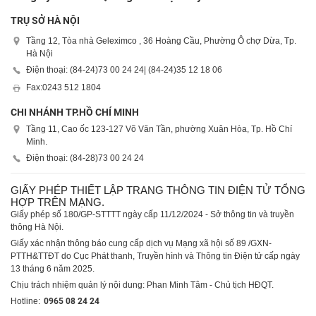
TRỤ SỞ HÀ NỘI
Tầng 12, Tòa nhà Geleximco , 36 Hoàng Cầu, Phường Ô chợ Dừa, Tp.
Hà Nội
Điện thoại: (84-24)
73 00 24 24
| (84-24)
35 12 18 06
Fax:
0243 512 1804
CHI NHÁNH TP.HỒ CHÍ MINH
Tầng 11, Cao ốc 123-127 Võ Văn Tần, phường Xuân Hòa, Tp. Hồ Chí
Minh.
Điện thoại: (84-28)
73 00 24 24
GIẤY PHÉP THIẾT LẬP TRANG THÔNG TIN ĐIỆN TỬ TỔNG
HỢP TRÊN MẠNG.
Giấy phép số 180/GP-STTTT ngày cấp 11/12/2024 - Sở thông tin và truyền
thông Hà Nội.
Giấy xác nhận thông báo cung cấp dịch vụ Mạng xã hội số 89 /GXN-
PTTH&TTĐT do Cục Phát thanh, Truyền hình và Thông tin Điện tử cấp ngày
13 tháng 6 năm 2025.
Chịu trách nhiệm quản lý nội dung: Phan Minh Tâm - Chủ tịch HĐQT.
Hotline:
0965 08 24 24