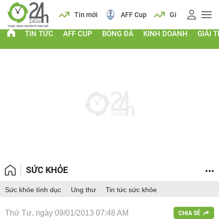
 vàng
Lịch
Tin mới
AFF Cup
Giá vàng
TIN TỨC
AFF CUP
BÓNG ĐÁ
KINH DOANH
GIẢI T
SỨC KHỎE
Sức khỏe tình dục
Ung thư
Tin tức sức khỏe
Thứ Tư, ngày 09/01/2013 07:48 AM
CHIA SẺ