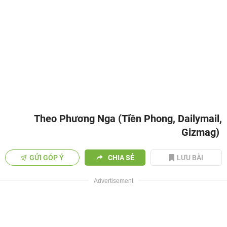
Theo Phương Nga (Tiền Phong, Dailymail,
Gizmag)
GỬI GÓP Ý
CHIA SẺ
LƯU BÀI