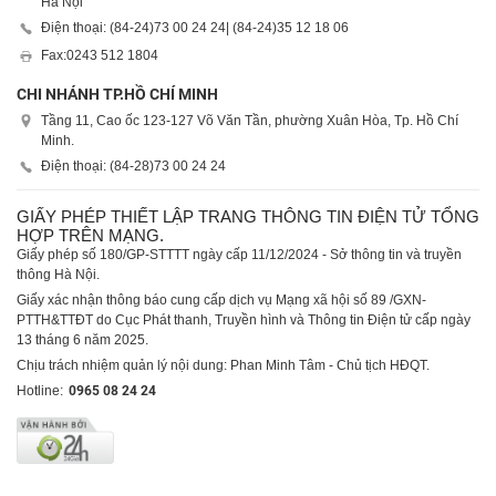
Hà Nội
Điện thoại: (84-24)
73 00 24 24
| (84-24)
35 12 18 06
Fax:
0243 512 1804
CHI NHÁNH TP.HỒ CHÍ MINH
Tầng 11, Cao ốc 123-127 Võ Văn Tần, phường Xuân Hòa, Tp. Hồ Chí
Minh.
Điện thoại: (84-28)
73 00 24 24
GIẤY PHÉP THIẾT LẬP TRANG THÔNG TIN ĐIỆN TỬ TỔNG
HỢP TRÊN MẠNG.
Giấy phép số 180/GP-STTTT ngày cấp 11/12/2024 - Sở thông tin và truyền
thông Hà Nội.
Giấy xác nhận thông báo cung cấp dịch vụ Mạng xã hội số 89 /GXN-
PTTH&TTĐT do Cục Phát thanh, Truyền hình và Thông tin Điện tử cấp ngày
13 tháng 6 năm 2025.
Chịu trách nhiệm quản lý nội dung: Phan Minh Tâm - Chủ tịch HĐQT.
Hotline:
0965 08 24 24