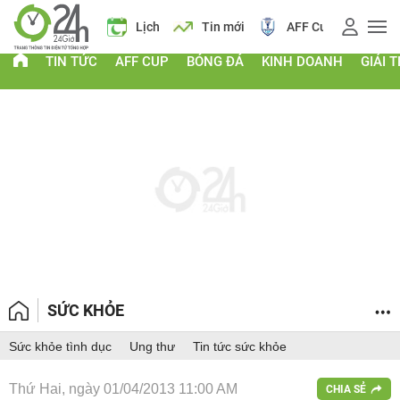
Giá vàng
Lịch
Tin mới
AFF Cup
Điểm chuẩn 2026
TIN TỨC
AFF CUP
BÓNG ĐÁ
KINH DOANH
GIẢI T
SỨC KHỎE
Sức khỏe tình dục
Ung thư
Tin tức sức khỏe
Thứ Hai, ngày 01/04/2013 11:00 AM
CHIA SẺ