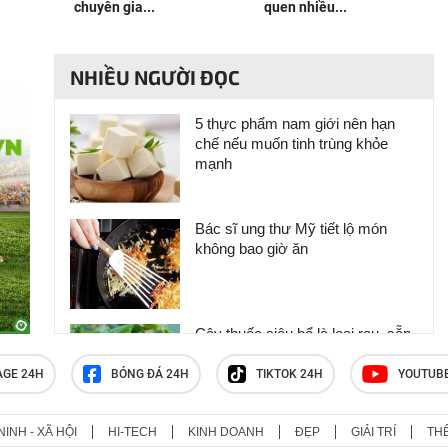
chuyên gia...
quen nhiều...
NHIỀU NGƯỜI ĐỌC
5 thực phẩm nam giới nên hạn
chế nếu muốn tinh trùng khỏe
mạnh
Bác sĩ ung thư Mỹ tiết lộ món
không bao giờ ăn
Cây thuốc siêu bổ là loại rau, sẵn
ở chợ quê, nhiều người hay ăn
mà không biết
AGE 24H
BÓNG ĐÁ 24H
TIKTOK 24H
YOUTUB
NINH - XÃ HỘI
HI-TECH
KINH DOANH
ĐẸP
GIẢI TRÍ
TH
Người đàn ông suy thận mạn