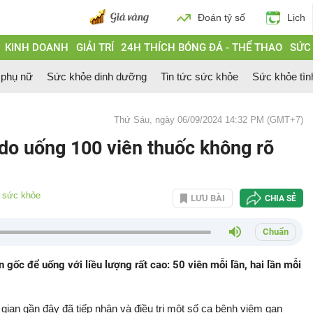
Đoán tỷ số
Lịch
KINH DOANH
GIẢI TRÍ
24H THÍCH BÓNG ĐÁ - THỂ THAO
SỨC
 phụ nữ
Sức khỏe dinh dưỡng
Tin tức sức khỏe
Sức khỏe tìn
Thứ Sáu, ngày 06/09/2024 14:32 PM (GMT+7)
do uống 100 viên thuốc không rõ
c sức khỏe
LƯU BÀI
CHIA SẺ
Chuẩn
gốc để uống với liều lượng rất cao: 50 viên mỗi lần, hai lần mỗi
gian gần đây đã tiếp nhận và điều trị một số ca bệnh viêm gan