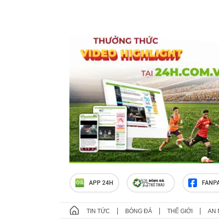
APP 24H
FANP
TIN TỨC
BÓNG ĐÁ
THẾ GIỚI
AN 