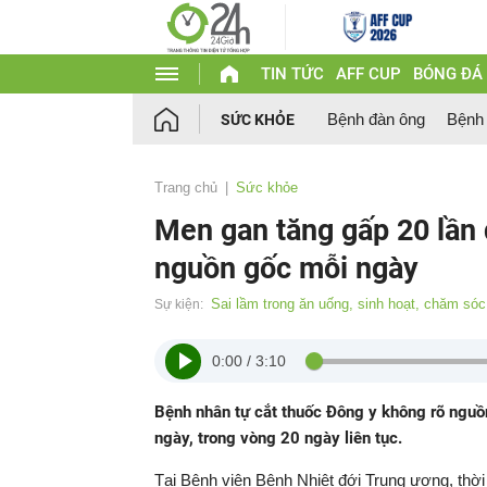
TIN TỨC
AFF CUP
BÓNG ĐÁ
Bệnh đàn ông
Bệnh
SỨC KHỎE
Trang chủ
Sức khỏe
Men gan tăng gấp 20 lần 
nguồn gốc mỗi ngày
Sai lầm trong ăn uống, sinh hoạt, chăm só
Sự kiện:
0:00
/
3:10
Bệnh nhân tự cắt thuốc Đông y không rõ nguồn 
ngày, trong vòng 20 ngày liên tục.
Tại Bệnh viện Bệnh Nhiệt đới Trung ương, thời 