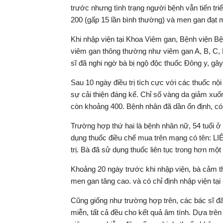
trước nhưng tình trạng người bệnh vẫn tiến triể
200 (gấp 15 lần bình thường) và men gan đạt m
Khi nhập viện tại Khoa Viêm gan, Bệnh viện B
viêm gan thông thường như viêm gan A, B, C, 
sĩ đã nghi ngờ bà bị ngộ độc thuốc Đông y, gâ
Sau 10 ngày điều trị tích cực với các thuốc n
sự cải thiện đáng kể. Chỉ số vàng da giảm xu
còn khoảng 400. Bệnh nhân đã dần ổn định, có 
Trường hợp thứ hai là bệnh nhân nữ, 54 tuổi 
dụng thuốc điều chế mua trên mạng có tên: LI
trị. Bà đã sử dụng thuốc liên tục trong hơn mộ
Khoảng 20 ngày trước khi nhập viện, bà cảm t
men gan tăng cao. và có chỉ định nhập viện tại
Cũng giống như trường hợp trên, các bác sĩ đ
miễn, tất cả đều cho kết quả âm tính. Dựa trên