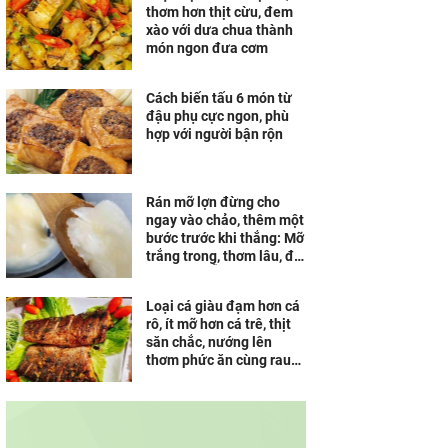
thơm hơn thịt cừu, đem
xào với dưa chua thành
món ngon đưa cơm
Cách biến tấu 6 món từ
đậu phụ cực ngon, phù
hợp với người bận rộn
Rán mỡ lợn đừng cho
ngay vào chảo, thêm một
bước trước khi thắng: Mỡ
trắng trong, thơm lâu, để
cả tháng vẫn không hôi
Loại cá giàu đạm hơn cá
rô, ít mỡ hơn cá trê, thịt
săn chắc, nướng lên
thơm phức ăn cùng rau
sống ngon tuyệt