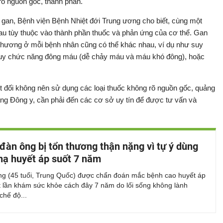
õ nguồn gốc, thành phần.
gan, Bệnh viện Bệnh Nhiệt đới Trung ương cho biết, cùng một
hau tùy thuộc vào thành phần thuốc và phản ứng của cơ thể. Gan
 thương ở mỗi bệnh nhân cũng có thể khác nhau, ví dụ như suy
suy chức năng đông máu (dễ chảy máu và máu khó đông), hoặc
 đối không nên sử dụng các loại thuốc không rõ nguồn gốc, quảng
bằng Đông y, cần phải đến các cơ sở uy tín để được tư vấn và
đàn ông bị tổn thương thận nặng vì tự ý dùng
hạ huyết áp suốt 7 năm
g (45 tuổi, Trung Quốc) được chẩn đoán mắc bệnh cao huyết áp
t lần khám sức khỏe cách đây 7 năm do lối sống không lành
chế độ...