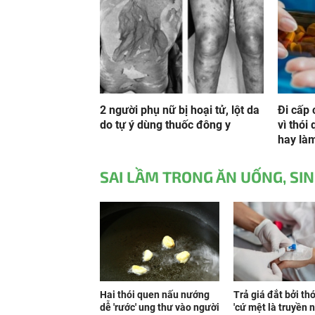
2 người phụ nữ bị hoại tử, lột da
Đi cấp 
do tự ý dùng thuốc đông y
vì thói
hay là
SAI LẦM TRONG ĂN UỐNG, SI
Hai thói quen nấu nướng
Trả giá đắt bởi th
dễ 'rước' ung thư vào người
'cứ mệt là truyền 