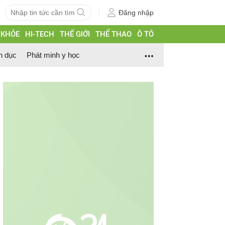
Đăng nhập
 KHỎE
HI-TECH
THẾ GIỚI
THỂ THAO
Ô TÔ
h dục
Phát minh y học