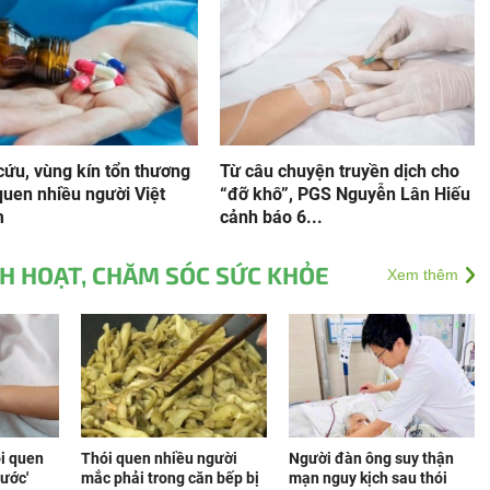
cứu, vùng kín tổn thương
Từ câu chuyện truyền dịch cho
 quen nhiều người Việt
“đỡ khô”, PGS Nguyễn Lân Hiếu
m
cảnh báo 6...
NH HOẠT, CHĂM SÓC SỨC KHỎE
Xem thêm
ói quen
Thói quen nhiều người
Người đàn ông suy thận
nước'
mắc phải trong căn bếp bị
mạn nguy kịch sau thói