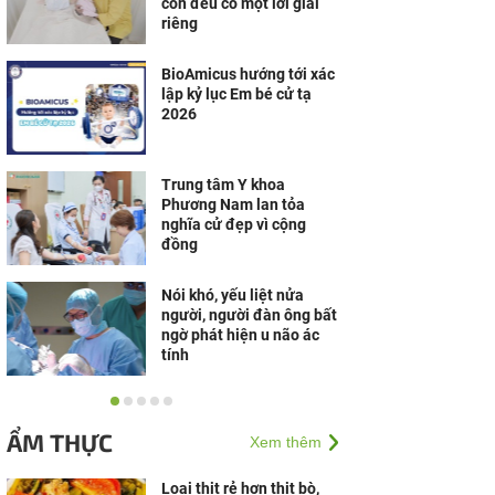
con đều có một lời giải
riêng
BioAmicus hướng tới xác
lập kỷ lục Em bé cử tạ
2026
Trung tâm Y khoa
Phương Nam lan tỏa
nghĩa cử đẹp vì cộng
đồng
Nói khó, yếu liệt nửa
người, người đàn ông bất
ngờ phát hiện u não ác
tính
Happy Max LH - Bút thử
rụng trứng tiêu chuẩn CE
ẨM THỰC
Xem thêm
0123, được TÜV SÜD
(Đức) chứng nhận
Loại thịt rẻ hơn thịt bò,