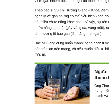
viêm gan nhiễm độc cấp nghi do thuốc không r
Theo bác sĩ Vũ Thị Hương Giang – Khoa Viêm 
bệnh lý về gan nhưng có thể biểu hiện khác n
có nhiều chức năng khác nhau, vì vậy, sự tổn
chức năng tạo mật (gây vàng da, vàng mắt), 
tổn thương tế bào gan (làm tăng men gan).
Bác sĩ Giang cũng nhấn mạnh: bệnh nhân tuyệt
cáo tràn lan trên mạng, và nếu muốn điều trị 
điều trị.
Người 
thuốc 
Ông Zhan
trong mộ
mạnh và 