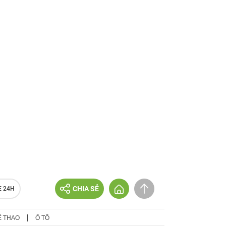
CHIA SẺ
E 24H
Ể THAO
Ô TÔ