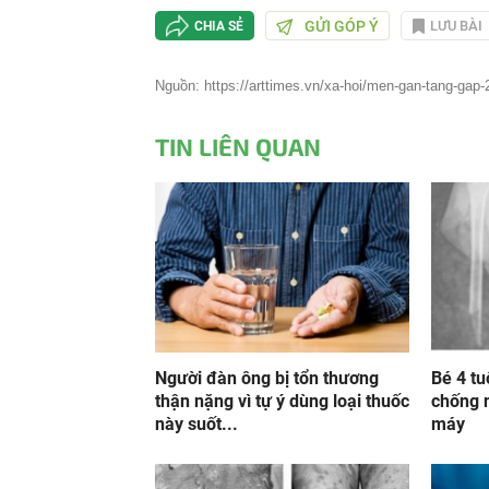
GỬI GÓP Ý
LƯU BÀI
CHIA SẺ
Nguồn: https://arttimes.vn/xa-hoi/men-gan-tang-gap-2
TIN LIÊN QUAN
Người đàn ông bị tổn thương
Bé 4 tu
thận nặng vì tự ý dùng loại thuốc
chống 
này suốt...
máy