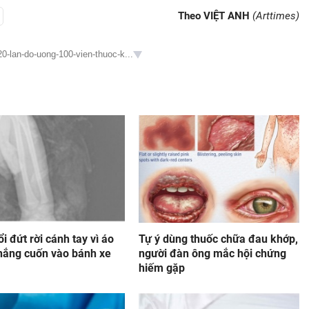
Theo VIỆT ANH
(Arttimes)
0-lan-do-uong-100-vien-thuoc-k...
ổi đứt rời cánh tay vì áo
Tự ý dùng thuốc chữa đau khớp,
nắng cuốn vào bánh xe
người đàn ông mắc hội chứng
hiếm gặp