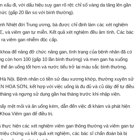
n xấu đi, với dấu hiệu suy gan rõ rệt: chỉ số vàng da tăng lên gần
ức (gấp 20 lần so với bình thường).
ệnh Nhiệt đới Trung ương, bà được chỉ định làm các xét nghiệm
E, và viêm gan tự miễn. Kết quả xét nghiệm đều âm tính. Các bác
y ra viêm gan nhiễm độc cấp.
ội khoa để nâng đỡ chức năng gan, tình trạng của bệnh nhân đã có
ống còn hơn 100 (gấp 10 lần bình thường) và men gan hạ xuống
thể ăn uống tốt hơn và nước tiểu trở lại màu sắc bình thường.
ở Hà Nội. Bệnh nhân có tiền sử đau xương khớp, thường xuyên sử
ÊN HOA SƠN, kết hợp với việc uống lá đu đủ và củ dáy để tự điều
t tháng và ngưng sử dụng gần hai tháng trước khi nhập viện.
hấy mệt mỏi và ăn uống kém, dẫn đến việc đi khám và phát hiện
 Khoa Viêm gan để điều trị.
ã thực hiện các xét nghiệm viêm gan thông thường và viêm gan tự
 triệu chứng và kết quả xét nghiệm, các bác sĩ chẩn đoán bà bị