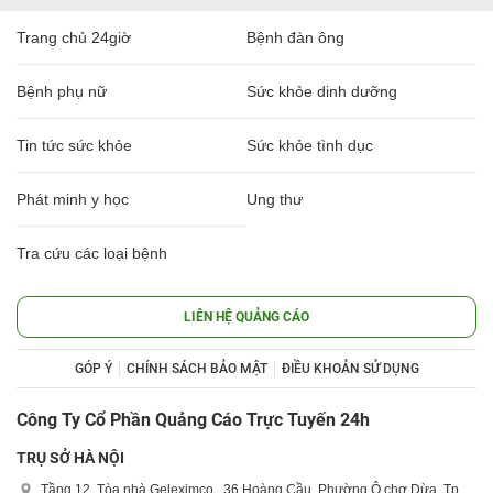
Trang chủ 24giờ
Bệnh đàn ông
Bệnh phụ nữ
Sức khỏe dinh dưỡng
Tin tức sức khỏe
Sức khỏe tình dục
Phát minh y học
Ung thư
Tra cứu các loại bệnh
LIÊN HỆ QUẢNG CÁO
GÓP Ý
CHÍNH SÁCH BẢO MẬT
ĐIỀU KHOẢN SỬ DỤNG
Công Ty Cổ Phần Quảng Cáo Trực Tuyến 24h
TRỤ SỞ HÀ NỘI
Tầng 12, Tòa nhà Geleximco , 36 Hoàng Cầu, Phường Ô chợ Dừa, Tp.