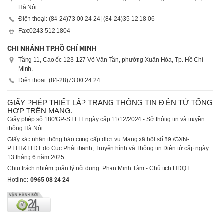
Hà Nội
Điện thoại: (84-24)
73 00 24 24
| (84-24)
35 12 18 06
Fax:
0243 512 1804
CHI NHÁNH TP.HỒ CHÍ MINH
Tầng 11, Cao ốc 123-127 Võ Văn Tần, phường Xuân Hòa, Tp. Hồ Chí
Minh.
Điện thoại: (84-28)
73 00 24 24
GIẤY PHÉP THIẾT LẬP TRANG THÔNG TIN ĐIỆN TỬ TỔNG
HỢP TRÊN MẠNG.
Giấy phép số 180/GP-STTTT ngày cấp 11/12/2024 - Sở thông tin và truyền
thông Hà Nội.
Giấy xác nhận thông báo cung cấp dịch vụ Mạng xã hội số 89 /GXN-
PTTH&TTĐT do Cục Phát thanh, Truyền hình và Thông tin Điện tử cấp ngày
13 tháng 6 năm 2025.
Chịu trách nhiệm quản lý nội dung: Phan Minh Tâm - Chủ tịch HĐQT.
Hotline:
0965 08 24 24