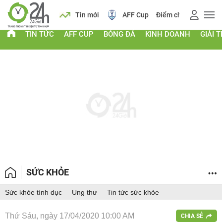
 vàng
Lịch
Tin mới
AFF Cup
Điểm chuẩn 2026
TIN TỨC
AFF CUP
BÓNG ĐÁ
KINH DOANH
GIẢI T
SỨC KHỎE
Sức khỏe tình dục
Ung thư
Tin tức sức khỏe
Thứ Sáu, ngày 17/04/2020 10:00 AM
CHIA SẺ