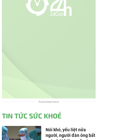
Advertisement
TIN TỨC SỨC KHOẺ
Nói khó, yếu liệt nửa
người, người đàn ông bất