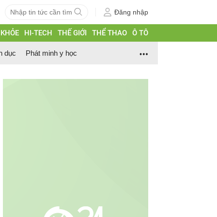
Đăng nhập
 KHỎE
HI-TECH
THẾ GIỚI
THỂ THAO
Ô TÔ
h dục
Phát minh y học