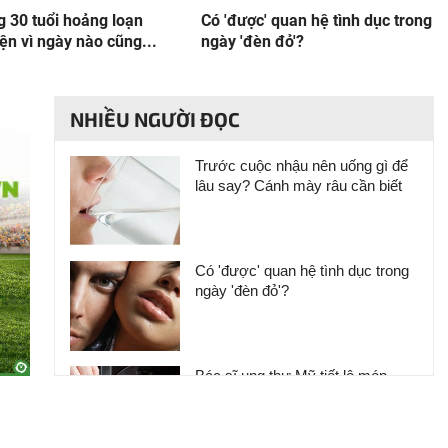
g 30 tuổi hoảng loạn
Có 'được' quan hệ tình dục trong
ện vì ngày nào cũng...
ngày 'đèn đỏ'?
NHIỀU NGƯỜI ĐỌC
Trước cuộc nhậu nên uống gì để
lâu say? Cánh mày râu cần biết
Có 'được' quan hệ tình dục trong
ngày 'đèn đỏ'?
Bác sĩ ung thư Mỹ tiết lộ món
không bao giờ ăn