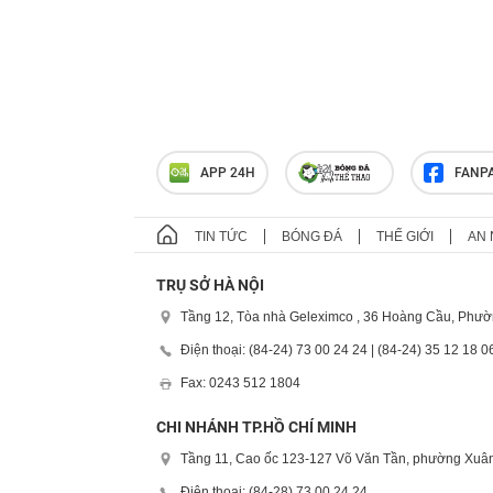
APP 24H
FANP
TIN TỨC
BÓNG ĐÁ
THẾ GIỚI
AN 
TRỤ SỞ HÀ NỘI
Tầng 12, Tòa nhà Geleximco , 36 Hoàng Cầu, Phườ
Điện thoại: (84-24) 73 00 24 24 | (84-24) 35 12 18 0
Fax: 0243 512 1804
CHI NHÁNH TP.HỒ CHÍ MINH
Tầng 11, Cao ốc 123-127 Võ Văn Tần, phường Xuân
Điện thoại: (84-28) 73 00 24 24