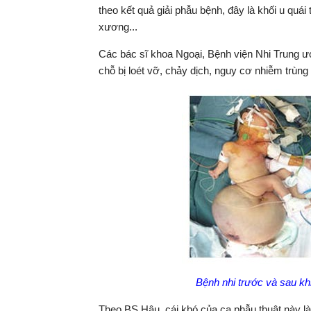
theo kết quả giải phẫu bệnh, đây là khối u quái
xương...
Các bác sĩ khoa Ngoại, Bệnh viện Nhi Trung ươ
chỗ bị loét vỡ, chảy dịch, nguy cơ nhiễm trùng
Bệnh nhi trước và sau kh
Theo BS Hậu, cái khó của ca phẫu thuật này là 