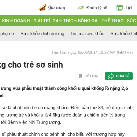
Đoán tỷ số
Lịch
KINH DOANH
GIẢI TRÍ
24H THÍCH BÓNG ĐÁ - THỂ THAO
SỨC
 phụ nữ
Sức khỏe dinh dưỡng
Tin tức sức khỏe
Sức khỏe tìn
Thứ Hai, ngày 02/06/2014 10:22 AM (GMT+7)
kg cho trẻ sơ sinh
LƯU BÀI
CHIA SẺ
ương vừa phẫu thuật thành công khối u quái khổng lồ nặng 2,6
ổi.
 sĩ đã phát hiện bé có mang khối u. Đến tuần thứ 34, trẻ được sinh
g lượng trẻ và khối u là 4,6kg (ước đoán u chiếm trên ½ trọng
 tới Bệnh viện Nhi Trung ương.
ĩ phẫu thuật chính cho bệnh nhi cho biết, với trường hợp này,