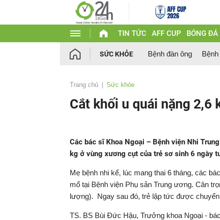
TIN TỨC
AFF CUP
BÓNG ĐÁ
Bệnh đàn ông
Bệnh
SỨC KHỎE
Trang chủ
Sức khỏe
Cắt khối u quái nặng 2,6 
Các bác sĩ Khoa Ngoại – Bệnh viện Nhi Trung 
kg ở vùng xương cụt của trẻ sơ sinh 6 ngày tu
Mẹ bệnh nhi kể, lúc mang thai 6 tháng, các bác
mổ tại Bệnh viện Phụ sản Trung ương. Cân trọn
lượng). Ngay sau đó, trẻ lập tức được chuyển
TS. BS Bùi Đức Hậu, Trưởng khoa Ngoại - bác s