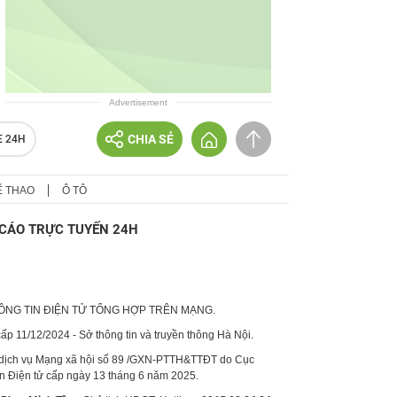
Advertisement
CHIA SẺ
E 24H
Ể THAO
Ô TÔ
CÁO TRỰC TUYẾN 24H
HÔNG TIN ĐIỆN TỬ TỔNG HỢP TRÊN MẠNG.
p 11/12/2024 - Sở thông tin và truyền thông Hà Nội.
 dịch vụ Mạng xã hội số 89 /GXN-PTTH&TTĐT do Cục
in Điện tử cấp ngày 13 tháng 6 năm 2025.