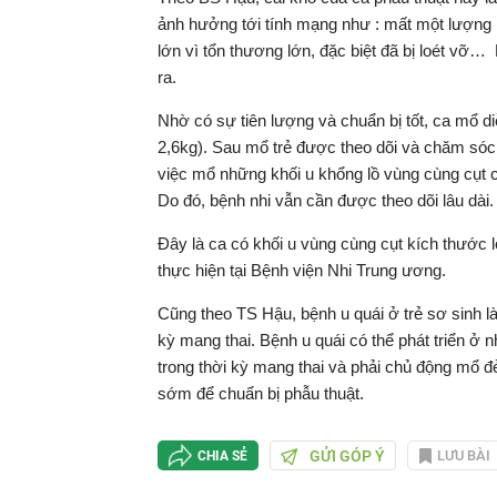
ảnh hưởng tới tính mạng như : mất một lượng 
lớn vì tổn thương lớn, đặc biệt đã bị loét vơ
ra.
Nhờ có sự tiên lượng và chuẩn bị tốt, ca mổ diễ
2,6kg). Sau mổ trẻ được theo dõi và chăm sóc t
việc mổ những khối u khổng lồ vùng cùng cụt có
Do đó, bệnh nhi vẫn cần được theo dõi lâu dài.
Đây là ca có khối u vùng cùng cụt kích thước lớn
thực hiện tại Bệnh viện Nhi Trung ương.
Cũng theo TS Hậu, bệnh u quái ở trẻ sơ sinh là m
kỳ mang thai. Bệnh u quái có thể phát triển ở 
trong thời kỳ mang thai và phải chủ động mổ đẻ,
sớm để chuẩn bị phẫu thuật.
GỬI GÓP Ý
LƯU BÀI
CHIA SẺ