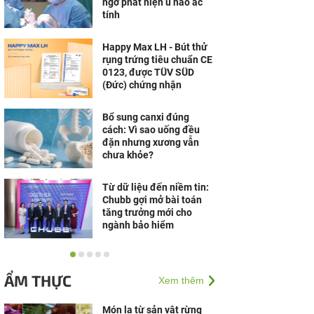
ngờ phát hiện u não ác
tính
Happy Max LH - Bút thử
rụng trứng tiêu chuẩn CE
0123, được TÜV SÜD
(Đức) chứng nhận
Bổ sung canxi đúng
cách: Vì sao uống đều
đặn nhưng xương vẫn
chưa khỏe?
Từ dữ liệu đến niềm tin:
Chubb gợi mở bài toán
tăng trưởng mới cho
ngành bảo hiểm
Bệnh viện Ung Bướu
TP.HCM và Gene
ẨM THỰC
Xem thêm
Solutions hợp tác ứng
dụng công nghệ gen
trong phòng,...
Món lạ từ sản vật rừng