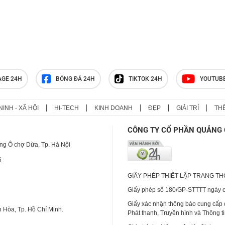
Người đàn ông 66 tuổi mắc ung
thư trực tràng từ dấu hiệu nhiều
người hay bỏ qua
AGE 24H
BÓNG ĐÁ 24H
TIKTOK 24H
YOUTUB
NINH - XÃ HỘI
HI-TECH
KINH DOANH
ĐẸP
GIẢI TRÍ
TH
CÔNG TY CỔ PHẦN QUẢNG 
ng Ô chợ Dừa, Tp. Hà Nội
6
GIẤY PHÉP THIẾT LẬP TRANG T
Giấy phép số 180/GP-STTTT ngày cấ
Giấy xác nhận thông báo cung cấp
 Hòa, Tp. Hồ Chí Minh.
Phát thanh, Truyền hình và Thông t