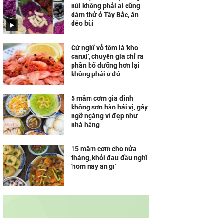
núi không phải ai cũng
dám thử ở Tây Bắc, ăn
dẻo bùi
Cứ nghĩ vỏ tôm là 'kho
canxi', chuyên gia chỉ ra
phần bổ dưỡng hơn lại
không phải ở đó
5 mâm cơm gia đình
không sơn hào hải vị, gây
ngỡ ngàng vì đẹp như
nhà hàng
15 mâm cơm cho nửa
tháng, khỏi đau đầu nghĩ
'hôm nay ăn gì'