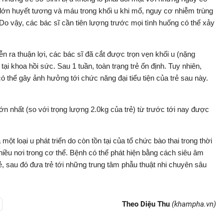
lớn huyết tương và máu trong khối u khi mổ, nguy cơ nhiễm trùng
̃… Do vậy, các bác sĩ cần tiên lượng trước mọi tình huống có thể xảy
n ra thuận lợi, các bác sĩ đã cắt được trọn vẹn khối u (nặng
ại khoa hồi sức. Sau 1 tuần, toàn trạng trẻ ổn định. Tuy nhiên,
 thể gây ảnh hưởng tới chức năng đại tiểu tiện của trẻ sau này.
 nhất (so với trọng lượng 2.0kg của trẻ) từ trước tới nay được
ột loại u phát triển do còn tồn tại của tổ chức bào thai trong thời
nhiều nơi trong cơ thể. Bệnh có thể phát hiện bằng cách siêu âm
 sau đó đưa trẻ tới những trung tâm phẫu thuật nhi chuyên sâu
Theo Diệu Thu
(khampha.vn)