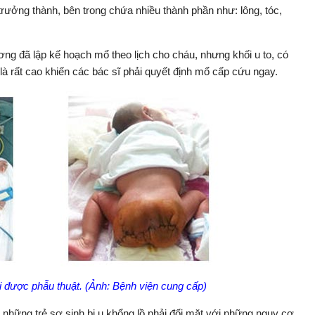
 trưởng thành, bên trong chứa nhiều thành phần như: lông, tóc,
ng đã lập kế hoạch mổ theo lịch cho cháu, nhưng khối u to, có
 là rất cao khiến các bác sĩ phải quyết định mổ cấp cứu ngay.
i được phẫu thuật. (Ảnh: Bệnh viện cung cấp)
những trẻ sơ sinh bị u khổng lồ phải đối mặt với những nguy cơ