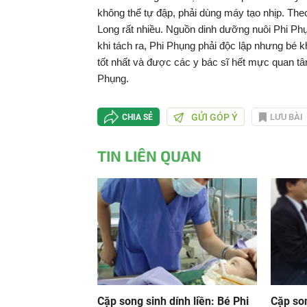
không thể tự đập, phải dùng máy tạo nhịp. The
Long rất nhiều. Nguồn dinh dưỡng nuôi Phi Phụ
khi tách ra, Phi Phụng phải độc lập nhưng bé 
tốt nhất và được các y bác sĩ hết mực quan tâ
Phụng.
GỬI GÓP Ý
LƯU BÀI
CHIA SẺ
TIN LIÊN QUAN
Cặp song sinh dính liền: Bé Phi
Cặp so