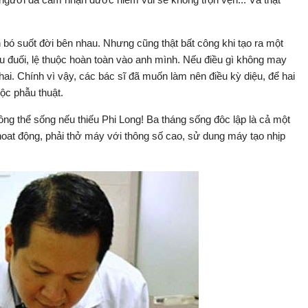
 bó suốt đời bên nhau. Nhưng cũng thật bất công khi tạo ra một
u đuối, lệ thuộc hoàn toàn vào anh mình. Nếu điều gì không may
ai. Chính vì vậy, các bác sĩ đã muốn làm nên điều kỳ diệu, để hai
uộc phẫu thuật.
ông thể sống nếu thiếu Phi Long! Ba tháng sống đôc lập là cả một
 hoat động, phải thở máy với thông số cao, sử dung máy tạo nhịp