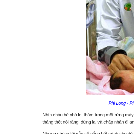
Phi Long - P
Nhìn cháu bé nhỏ lọt thỏm trong một rừng máy 
thảng thốt nói rằng, dừng lại và chấp nhận đi an
Nhưng chúng tôi vẫn cố gắng hết mình cho dù t