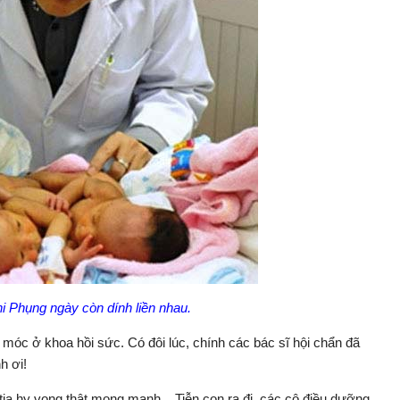
hi Phụng ngày còn dính liền nhau.
móc ở khoa hồi sức. Có đôi lúc, chính các bác sĩ hội chẩn đã
h ơi!
ia hy vong thật mong manh....Tiễn con ra đi, các cô điều dưỡng