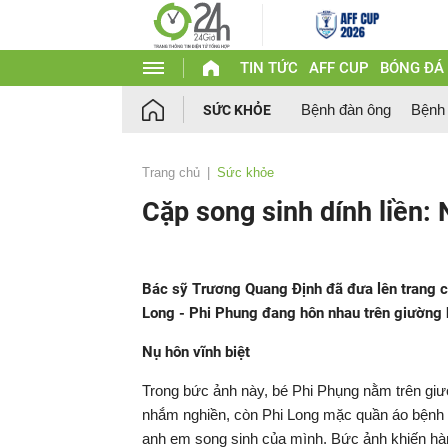
TIN TỨC
AFF CUP
BÓNG ĐÁ
Bệnh đàn ông
Bệnh
SỨC KHỎE
Trang chủ
Sức khỏe
Cặp song sinh dính liền: 
Bác sỹ Trương Quang Định đã đưa lên trang c
Long - Phi Phung đang hôn nhau trên giường bệ
Nụ hôn vĩnh biệt
Trong bức ảnh này, bé Phi Phụng nằm trên giườ
nhắm nghiền, còn Phi Long mặc quần áo bệnh n
anh em song sinh của mình. Bức ảnh khiến hàn