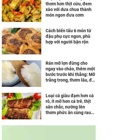
thơm hơn thịt cừu, đem
xào với dưa chua thành
món ngon đưa cơm
Cách biến tấu 6 món từ
đậu phụ cực ngon, phù
hợp với người bận rộn
Rán mỡ lợn đừng cho
ngay vào chảo, thêm một
bước trước khi thắng: Mỡ
trắng trong, thơm lâu, để
cả tháng vẫn không hôi
Loại cá giàu đạm hơn cá
rô, ít mỡ hơn cá trê, thịt
săn chắc, nướng lên
thơm phức ăn cùng rau
sống ngon tuyệt