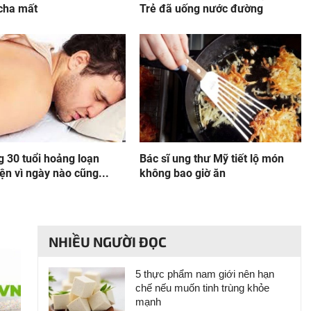
cha mất
Trẻ đã uống nước đường
g 30 tuổi hoảng loạn
Bác sĩ ung thư Mỹ tiết lộ món
ện vì ngày nào cũng...
không bao giờ ăn
NHIỀU NGƯỜI ĐỌC
5 thực phẩm nam giới nên hạn
chế nếu muốn tinh trùng khỏe
mạnh