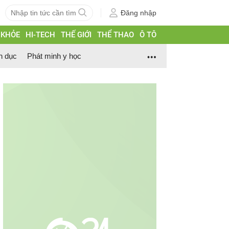
Đăng nhập
 KHỎE
HI-TECH
THẾ GIỚI
THỂ THAO
Ô TÔ
h dục
Phát minh y học