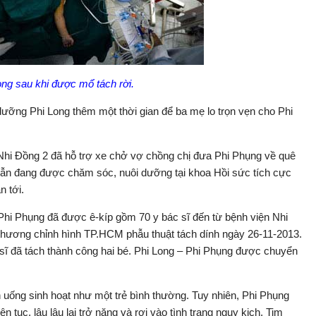
ng sau khi được mổ tách rời.
 dưỡng Phi Long thêm một thời gian để ba mẹ lo trọn vẹn cho Phi
Nhi Đồng 2 đã hỗ trợ xe chở vợ chồng chị đưa Phi Phụng về quê
vẫn đang được chăm sóc, nuôi dưỡng tại khoa Hồi sức tích cực
n tới.
Phi Phụng đã được ê-kíp gồm 70 y bác sĩ đến từ bệnh viện Nhi
hương chỉnh hình TP.HCM phẫu thuật tách dính ngày 26-11-2013.
 sĩ đã tách thành công hai bé. Phi Long – Phi Phụng được chuyển
 ăn uống sinh hoạt như một trẻ bình thường. Tuy nhiên, Phi Phụng
 tục, lâu lâu lại trở nặng và rơi vào tình trạng nguy kịch. Tim