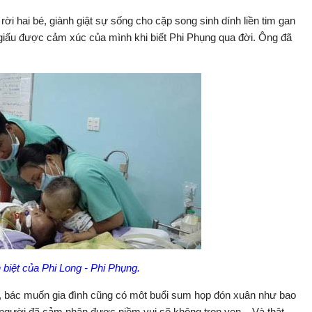
 rời hai bé, giành giật sự sống cho cặp song sinh dính liền tim gan
 giấu được cảm xúc của mình khi biết Phi Phụng qua đời. Ông đã
 biệt của Phi Long - Phi Phụng.
t, bác muốn gia đình cũng có môt buổi sum họp đón xuân như bao
 người đã cảm nhận đươc niềm vui sẽ không trọn vẹn... Và thật