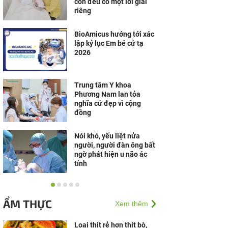
con đều có một lời giải
riêng
BioAmicus hướng tới xác
lập kỷ lục Em bé cử tạ
2026
Trung tâm Y khoa
Phương Nam lan tỏa
nghĩa cử đẹp vì cộng
đồng
Nói khó, yếu liệt nửa
người, người đàn ông bất
ngờ phát hiện u não ác
tính
Happy Max LH - Bút thử
rụng trứng tiêu chuẩn CE
ẨM THỰC
Xem thêm
0123, được TÜV SÜD
(Đức) chứng nhận
Loại thịt rẻ hơn thịt bò,