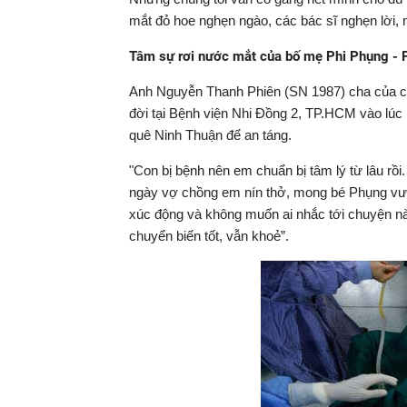
mắt đỏ hoe nghẹn ngào, các bác sĩ nghẹn lời,
Tâm sự rơi nước mắt của bố mẹ Phi Phụng - 
Anh Nguyễn Thanh Phiên (SN 1987) cha của cặ
đời tại Bệnh viện Nhi Đồng 2, TP.HCM vào lúc 
quê Ninh Thuận để an táng.
"Con bị bệnh nên em chuẩn bị tâm lý từ lâu rồi
ngày vợ chồng em nín thở, mong bé Phụng vượ
xúc động và không muốn ai nhắc tới chuyện này
chuyển biến tốt, vẫn khoẻ”.