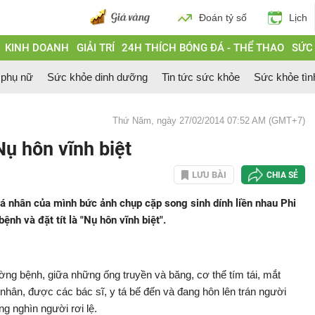
Đoán tỷ số
Lịch
KINH DOANH
GIẢI TRÍ
24H THÍCH BÓNG ĐÁ - THỂ THAO
SỨC
 phụ nữ
Sức khỏe dinh dưỡng
Tin tức sức khỏe
Sức khỏe tìn
Thứ Năm, ngày 27/02/2014 07:52 AM (GMT+7)
Nụ hôn vĩnh biệt
LƯU BÀI
CHIA SẺ
á nhân của mình bức ảnh chụp cặp song sinh dính liền nhau Phi
nh và đặt tít là "Nụ hôn vĩnh biệt".
ng bệnh, giữa những ống truyền và băng, cơ thể tím tái, mắt
hân, được các bác sĩ, y tá bế đến và đang hôn lên trán người
g nghìn người rơi lệ.