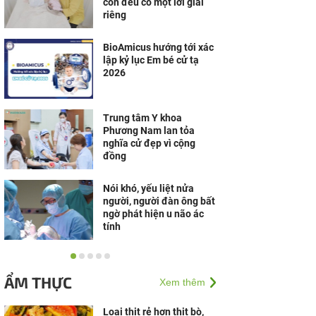
con đều có một lời giải
riêng
BioAmicus hướng tới xác
lập kỷ lục Em bé cử tạ
2026
Trung tâm Y khoa
Phương Nam lan tỏa
nghĩa cử đẹp vì cộng
đồng
Nói khó, yếu liệt nửa
người, người đàn ông bất
ngờ phát hiện u não ác
tính
Happy Max LH - Bút thử
rụng trứng tiêu chuẩn CE
ẨM THỰC
Xem thêm
0123, được TÜV SÜD
(Đức) chứng nhận
Loại thịt rẻ hơn thịt bò,