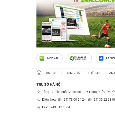
APP 24H
FANP
TIN TỨC
BÓNG ĐÁ
THẾ GIỚI
AN 
TRỤ SỞ HÀ NỘI
Tầng 12, Tòa nhà Geleximco , 36 Hoàng Cầu, Phườ
Điện thoại: (84-24) 73 00 24 24 | (84-24) 35 12 18 0
Fax: 0243 512 1804