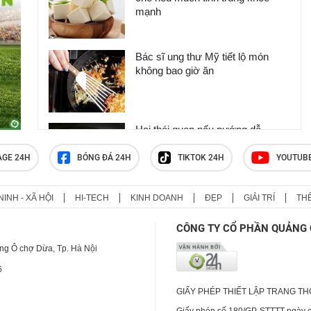
mạnh
Bác sĩ ung thư Mỹ tiết lộ món
không bao giờ ăn
Hai thói quen nấu nướng dễ
'rước' ung thư vào người
AGE 24H
BÓNG ĐÁ 24H
TIKTOK 24H
YOUTUB
NINH - XÃ HỘI
HI-TECH
KINH DOANH
ĐẸP
GIẢI TRÍ
TH
Cây thuốc siêu bổ là loại rau, sẵn
ở chợ quê, nhiều người hay ăn
CÔNG TY CỔ PHẦN QUẢNG 
mà không biết
ng Ô chợ Dừa, Tp. Hà Nội
6
GIẤY PHÉP THIẾT LẬP TRANG T
Giấy phép số 180/GP-STTTT ngày cấ