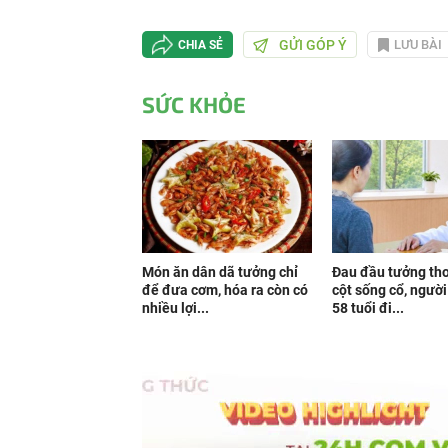
GỬI GÓP Ý
LƯU BÀI
CHIA SẺ
SỨC KHỎE
Món ăn dân dã tưởng chỉ
Đau đầu tưởng th
để đưa cơm, hóa ra còn có
cột sống cổ, ngườ
nhiều lợi...
58 tuổi đi...