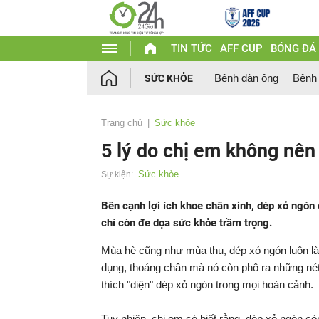
TIN TỨC
AFF CUP
BÓNG ĐÁ
Bệnh đàn ông
Bệnh
SỨC KHỎE
Trang chủ
Sức khỏe
5 lý do chị em không nên 
Sức khỏe
Sự kiện:
Bên cạnh lợi ích khoe chân xinh, dép xỏ ngón 
chí còn đe dọa sức khỏe trầm trọng.
Mùa hè cũng như mùa thu, dép xỏ ngón luôn là 
dụng, thoáng chân mà nó còn phô ra những nét đ
thích "diện" dép xỏ ngón trong mọi hoàn cảnh.
Tuy nhiên, chị em có biết rằng, dép xỏ ngón co