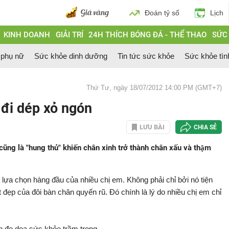
Đoán tỷ số
Lịch
KINH DOANH
GIẢI TRÍ
24H THÍCH BÓNG ĐÁ - THỂ THAO
SỨC
 phụ nữ
Sức khỏe dinh dưỡng
Tin tức sức khỏe
Sức khỏe tìn
Thứ Tư, ngày 18/07/2012 14:00 PM (GMT+7)
đi dép xỏ ngón
LƯU BÀI
CHIA SẺ
cũng là "hung thủ" khiến chân xinh trở thành chân xấu và thậm
lựa chọn hàng đầu của nhiều chị em. Không phải chỉ bởi nó tiện
ẹp của đôi bàn chân quyến rũ. Đó chính là lý do nhiều chị em chỉ
̀n đe dọa sức khỏe trầm trọng.