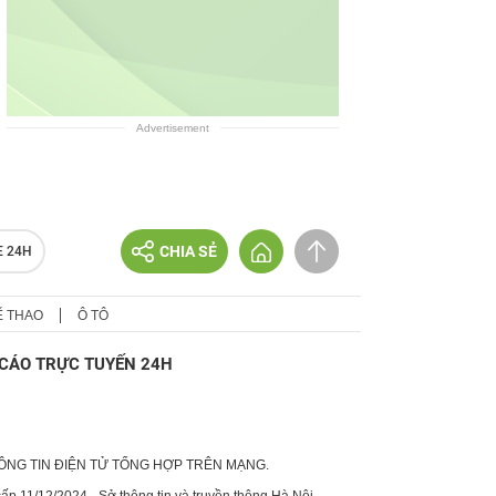
Advertisement
CHIA SẺ
E 24H
Ể THAO
Ô TÔ
CÁO TRỰC TUYẾN 24H
HÔNG TIN ĐIỆN TỬ TỔNG HỢP TRÊN MẠNG.
p 11/12/2024 - Sở thông tin và truyền thông Hà Nội.