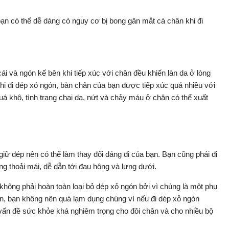
ạn có thể dễ dàng có nguy cơ bị bong gân mắt cá chân khi đi
i và ngón kế bên khi tiếp xúc với chân đều khiến làn da ở lòng
 khi đi dép xỏ ngón, bàn chân của bạn được tiếp xúc quá nhiều với
uá khô, tình trạng chai da, nứt và chảy máu ở chân có thể xuất
ữ dép nên có thể làm thay đổi dáng đi của bạn. Bạn cũng phải đi
thoải mái, dễ dẫn tới đau hông và lưng dưới.
hông phải hoàn toàn loại bỏ dép xỏ ngón bởi vì chúng là một phụ
hiên, bạn không nên quá lạm dụng chúng vì nếu đi dép xỏ ngón
vấn đề sức khỏe khá nghiêm trọng cho đôi chân và cho nhiều bộ