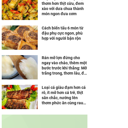
thơm hơn thịt cừu, đem
xào với dưa chua thành
món ngon đưa cơm
Cách biến tấu 6 món từ
đậu phụ cực ngon, phù
hợp với người bận rộn
Rán mỡ lợn đừng cho
ngay vào chảo, thêm một
bước trước khi thắng: Mỡ
trắng trong, thơm lâu, để
cả tháng vẫn không hôi
Loại cá giàu đạm hơn cá
rô, ít mỡ hơn cá trê, thịt
săn chắc, nướng lên
thơm phức ăn cùng rau
sống ngon tuyệt