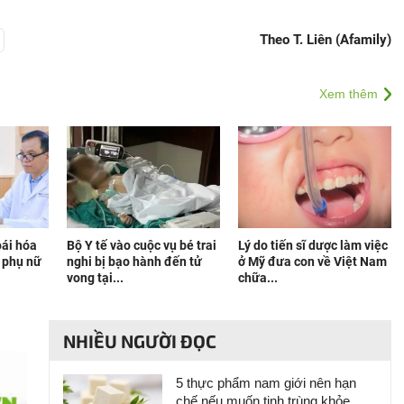
Theo T. Liên (Afamily)
Xem thêm
oái hóa
Bộ Y tế vào cuộc vụ bé trai
Lý do tiến sĩ dược làm việc
i phụ nữ
nghi bị bạo hành đến tử
ở Mỹ đưa con về Việt Nam
vong tại...
chữa...
NHIỀU NGƯỜI ĐỌC
5 thực phẩm nam giới nên hạn
chế nếu muốn tinh trùng khỏe