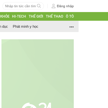
Đăng nhập
 KHỎE
HI-TECH
THẾ GIỚI
THỂ THAO
Ô TÔ
h dục
Phát minh y học