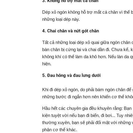
3. Không hỗ trợ mắt cá chân
Dép xỏ ngón không hỗ trợ mắt cá chân vì thế b
những loại dép này.
4. Chai chân và nứt gót chân
Tất cả những loại dép xỏ quai giữa ngón chân cá
bàn chân bị cứng lại và chai dần đi. Chưa kể,
không khí có thể làm da khô hơn. Nếu làn da q
hiện.
5. Đau hông và đau lưng dưới
Khi đi dép xỏ ngón, do phải bám ngón chân để gi
những bước đi ngắn hơn nên khiến cơ thể không 
Hầu hết các chuyên gia đều khuyên rằng: Bạn k
kiện tuyệt vời nếu bạn đi biển, đi bơi... Tuy n
thường xuyên, bạn sẽ phải đối mặt với những 
phận cơ thể khác.