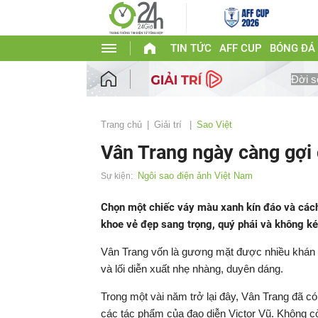
TIN TỨC
AFF CUP
BÓNG ĐÁ
Đời s
Trang chủ
Giải trí
Sao Việt
Vân Trang ngày càng gợi
Ngôi sao điện ảnh Việt Nam
Sự kiện:
Chọn một chiếc váy màu xanh kín đáo và cách
khoe vẻ đẹp sang trọng, quý phái và không ké
Vân Trang vốn là gương mặt được nhiều khán g
và lối diễn xuất nhẹ nhàng, duyên dáng.
Trong một vài năm trở lại đây, Vân Trang đã có 
các tác phẩm của đạo diễn Victor Vũ. Không cò