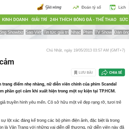
Đoán tỷ số
Lịch
KINH DOANH
GIẢI TRÍ
24H THÍCH BÓNG ĐÁ - THỂ THAO
SỨC
ống Showbiz
Sao Việt
Tin tức giải trí
Nhạc
Phim
TV Show
Đàn ôn
Chủ Nhật, ngày 19/05/2013 03:57 AM (GMT+7)
 cảm
LƯU BÀI
CHIA SẺ
 trang điểm nhẹ nhàng, nữ diễn viên chính của phim Scandal
m phần gợi cảm khi xuất hiện trong một sự kiện tại TP.HCM.
iả truyền hình yêu mến. Cô sở hữu một vẻ đẹp rạng rỡ, tươi trẻ
sự lột xác đáng kể trong các bộ phim điện ảnh, đặc biệt là trong
n là Vân Trang với những vai diễn dễ thương, nữ diễn viên này đã