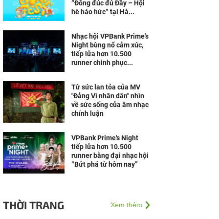
“Đông đúc đủ Đầy – Hội
hè háo hức” tại Hà...
Nhạc hội VPBank Prime's
Night bùng nổ cảm xúc,
tiếp lửa hơn 10.500
runner chinh phục...
Từ sức lan tỏa của MV
"Đảng Vì nhân dân" nhìn
về sức sống của âm nhạc
chính luận
VPBank Prime's Night
tiếp lửa hơn 10.500
runner bằng đại nhạc hội
“Bứt phá từ hôm nay”
THỜI TRANG
Xem thêm