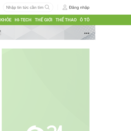
Đăng nhập
 KHỎE
HI-TECH
THẾ GIỚI
THỂ THAO
Ô TÔ
g