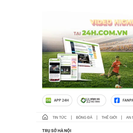
APP 24H
FANP
TIN TỨC
BÓNG ĐÁ
THẾ GIỚI
AN 
TRỤ SỞ HÀ NỘI