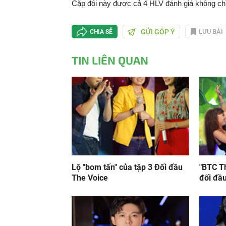
Cặp đôi này được cả 4 HLV đánh giá không chỉ 
GỬI GÓP Ý
LƯU BÀI
CHIA SẺ
TIN LIÊN QUAN
Lộ "bom tấn" của tập 3 Đối đầu
"BTC T
The Voice
đối đầu