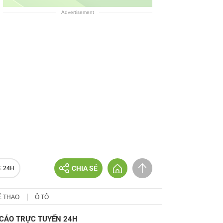
Advertisement
CHIA SẺ
E 24H
Ể THAO
Ô TÔ
CÁO TRỰC TUYẾN 24H