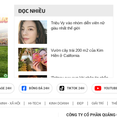
ĐỌC NHIỀU
Triệu Vy vào nhóm diễn viên nữ
giàu nhất thế giới
Vườn cây trái 200 m2 của Kim
Hiền ở California
'Britney suy sụp khi nhận tin nhắn
chia tay của Justin Timberlake'
AGE 24H
BÓNG ĐÁ 24H
TIKTOK 24H
YOUTUB
NINH - XÃ HỘI
HI-TECH
KINH DOANH
ĐẸP
GIẢI TRÍ
TH
MV mới của Đen Vâu đầy lỗi phụ
đề: Những “hạt sạn” đáng tiếc và
CÔNG TY CỔ PHẦN QUẢNG 
dấu hỏi về sức hút