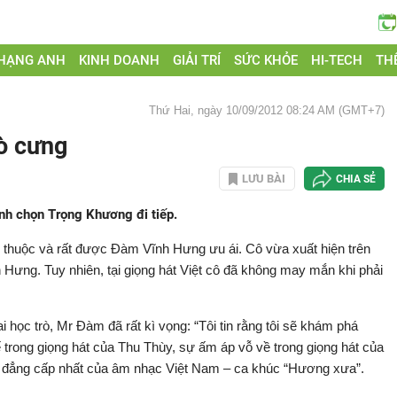
 HẠNG ANH
KINH DOANH
GIẢI TRÍ
SỨC KHỎE
HI-TECH
THẾ
Thứ Hai, ngày 10/09/2012 08:24 AM (GMT+7)
ò cưng
LƯU BÀI
CHIA SẺ
nh chọn Trọng Khương đi tiếp.
 thuộc và rất được Đàm Vĩnh Hưng ưu ái. Cô vừa xuất hiện trên
ưng. Tuy nhiên, tại giọng hát Việt cô đã không may mắn khi phải
học trò, Mr Đàm đã rất kì vọng: “Tôi tin rằng tôi sẽ khám phá
trong giọng hát của Thu Thùy, sự ấm áp vỗ về trong giọng hát của
đẳng cấp nhất của âm nhạc Việt Nam – ca khúc “Hương xưa”.