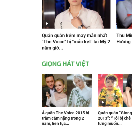
Quán quân kém may mắn nhất
Thu Min
"The Voice" bị "mắc kẹt" tại Mỹ 2
Hương
năm giờ...
GIỌNG HÁT VIỆT
Á quân The Voice 2015 bị
Quán quân “Giọng 
trầm cảm nặng trong 2
2013”: “Tôi bị chê
năm, liên tục...
từng muốn...