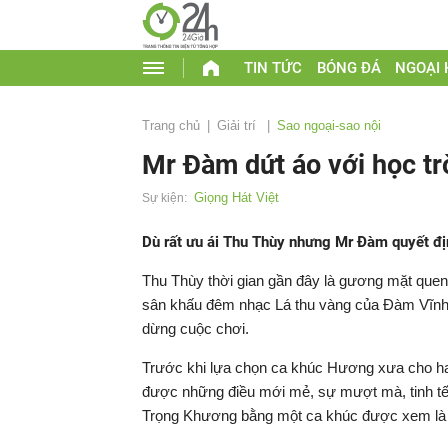
TIN TỨC
BÓNG ĐÁ
NGOẠI
Trang chủ
Giải trí
Sao ngoại-sao nội
Mr Đàm dứt áo với học tr
Giọng Hát Việt
Sự kiện:
Dù rất ưu ái Thu Thùy nhưng Mr Đàm quyết đị
Thu Thùy thời gian gần đây là gương mặt quen
sân khấu đêm nhạc Lá thu vàng của Đàm Vĩnh H
dừng cuộc chơi.
Trước khi lựa chọn ca khúc Hương xưa cho hai 
được những điều mới mẻ, sự mượt mà, tinh tế 
Trọng Khương bằng một ca khúc được xem là 