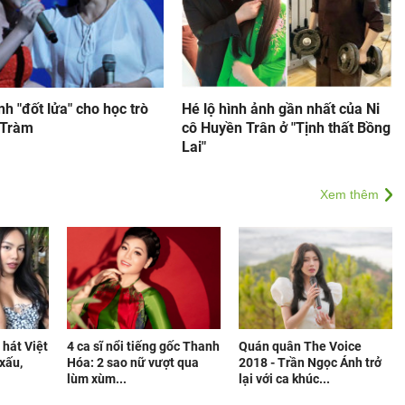
h "đốt lửa" cho học trò
Hé lộ hình ảnh gần nhất của Ni
 Tràm
cô Huyền Trân ở "Tịnh thất Bồng
Lai"
Xem thêm
hát Việt
4 ca sĩ nổi tiếng gốc Thanh
Quán quân The Voice
 xấu,
Hóa: 2 sao nữ vượt qua
2018 - Trần Ngọc Ánh trở
lùm xùm...
lại với ca khúc...