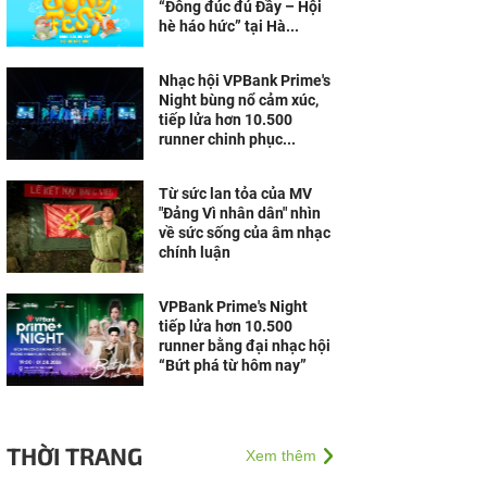
“Đông đúc đủ Đầy – Hội
hè háo hức” tại Hà...
Nhạc hội VPBank Prime's
Night bùng nổ cảm xúc,
tiếp lửa hơn 10.500
runner chinh phục...
Từ sức lan tỏa của MV
"Đảng Vì nhân dân" nhìn
về sức sống của âm nhạc
chính luận
VPBank Prime's Night
tiếp lửa hơn 10.500
runner bằng đại nhạc hội
“Bứt phá từ hôm nay”
THỜI TRANG
Xem thêm