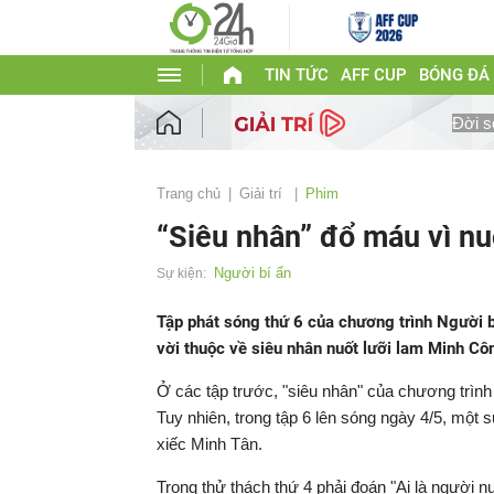
TIN TỨC
AFF CUP
BÓNG ĐÁ
Đời s
Trang chủ
Giải trí
Phim
“Siêu nhân” đổ máu vì nu
Người bí ẩn
Sự kiện:
Tập phát sóng thứ 6 của chương trình Người b
vời thuộc về siêu nhân nuốt lưỡi lam Minh Cô
Ở các tập trước, "siêu nhân" của chương trình
Tuy nhiên, trong tập 6 lên sóng ngày 4/5, một
xiếc Minh Tân.
Trong thử thách thứ 4 phải đoán "Ai là người n