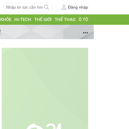
Đăng nhập
 KHỎE
HI-TECH
THẾ GIỚI
THỂ THAO
Ô TÔ
g