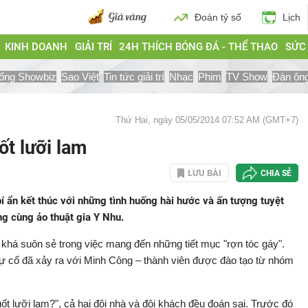
Đoán tỷ số
Lịch
KINH DOANH
GIẢI TRÍ
24H THÍCH BÓNG ĐÁ - THỂ THAO
SỨC
ống Showbiz
Sao Việt
Tin tức giải trí
Nhạc
Phim
TV Show
Đàn ôn
Thứ Hai, ngày 05/05/2014 07:52 AM (GMT+7)
ốt lưỡi lam
LƯU BÀI
CHIA SẺ
í ẩn kết thúc với những tình huống hài hước và ấn tượng tuyệt
ng cùng ảo thuật gia Y Nhu.
 khá suôn sẻ trong việc mang đến những tiết mục "rợn tóc gáy".
 sự cố đã xảy ra với Minh Công – thành viên được đào tạo từ nhóm
uốt lưỡi lam?", cả hai đội nhà và đội khách đều đoán sai. Trước đó