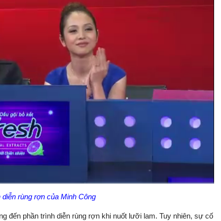
h diễn rùng rợn của Minh Công
Bật
Toàn
Backward
âm
màn
thanh
hình
 đến phần trình diễn rùng rợn khi nuốt lưỡi lam. Tuy nhiên, sự cố