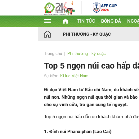
TIN TỨC
BÓNG ĐÁ
NGOẠ
PHI THƯỜNG - KỲ QUẶC
Trang chủ
Phi thường - kỳ quặc
Top 5 ngọn núi cao hấp d
Kỉ lục Việt Nam
Sự kiện:
Đi dọc Việt Nam từ Bắc chí Nam, du khách sẽ 
núi non. Những ngọn núi qua thời gian và bà
cho sự vĩnh cửu, trơ gan cùng tế nguyệt.
Top 5 ngọn núi hấp dẫn du khách khám phá đư
1. Đỉnh núi Phanxiphan (Lào Cai)