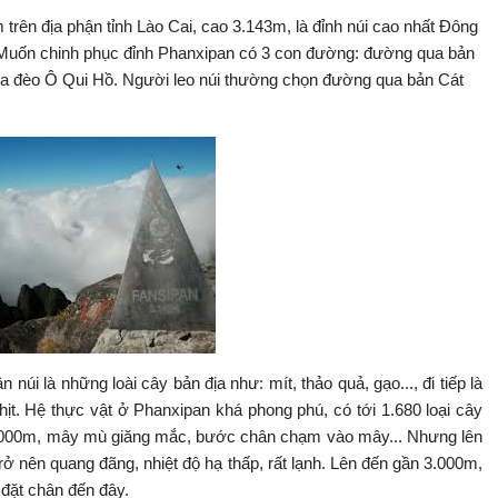
rên địa phận tỉnh Lào Cai, cao 3.143m, là đỉnh núi cao nhất Đông
uốn chinh phục đỉnh Phanxipan có 3 con đường: đường qua bản
a đèo Ô Qui Hồ. Người leo núi thường chọn đường qua bản Cát
 núi là những loài cây bản địa như: mít, thảo quả, gạo..., đi tiếp là
ịt. Hệ thực vật ở Phanxipan khá phong phú, có tới 1.680 loại cây
 2000m, mây mù giăng mắc, bước chân chạm vào mây... Nhưng lên
rở nên quang đãng, nhiệt độ hạ thấp, rất lạnh. Lên đến gần 3.000m,
đặt chân đến đây.