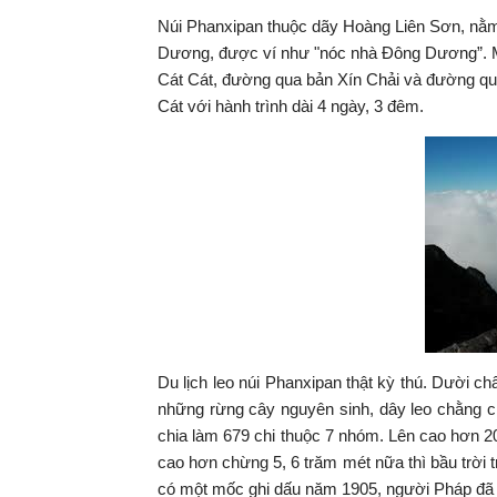
Núi Phanxipan thuộc dãy Hoàng Liên Sơn, nằm t
Dương, được ví như "nóc nhà Đông Dương”. M
Cát Cát, đường qua bản Xín Chải và đường qu
Cát với hành trình dài 4 ngày, 3 đêm.
Du lịch leo núi Phanxipan thật kỳ thú. Dười chân
những rừng cây nguyên sinh, dây leo chằng ch
chia làm 679 chi thuộc 7 nhóm. Lên cao hơn
cao hơn chừng 5, 6 trăm mét nữa thì bầu trời t
có một mốc ghi dấu năm 1905, người Pháp đã 