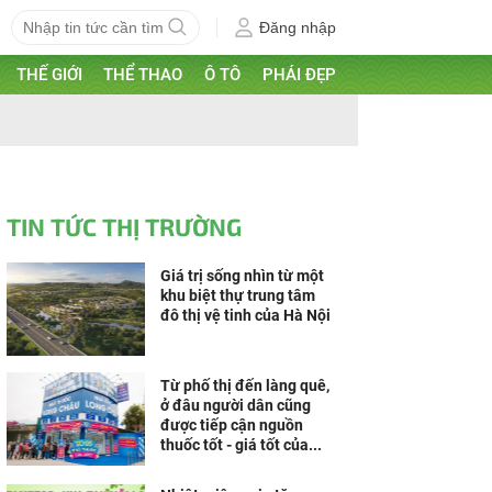
Đăng nhập
THẾ GIỚI
THỂ THAO
Ô TÔ
PHÁI ĐẸP
TIN TỨC THỊ TRƯỜNG
Giá trị sống nhìn từ một
khu biệt thự trung tâm
đô thị vệ tinh của Hà Nội
Từ phố thị đến làng quê,
ở đâu người dân cũng
được tiếp cận nguồn
thuốc tốt - giá tốt của...