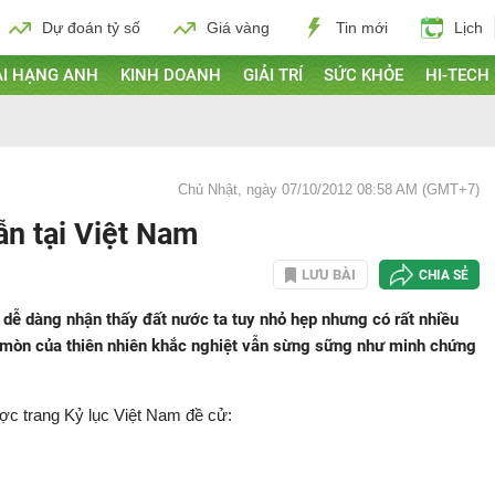
Dự đoán tỷ số
Giá vàng
Tin mới
Lịch
I HẠNG ANH
KINH DOANH
GIẢI TRÍ
SỨC KHỎE
HI-TECH
Chủ Nhật, ngày 07/10/2012 08:58 AM (GMT+7)
ẫn tại Việt Nam
LƯU BÀI
CHIA SẺ
dễ dàng nhận thấy đất nước ta tuy nhỏ hẹp nhưng có rất nhiều
o mòn của thiên nhiên khắc nghiệt vẫn sừng sững như minh chứng
ợc trang Kỷ lục Việt Nam đề cử: