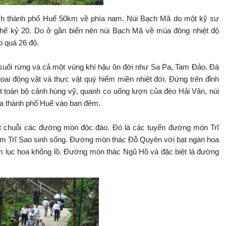
h thành phố Huế 50km về phía nam. Núi Bạch Mã do một kỹ sư
hế kỷ 20. Do ở gần biển nên núi Bạch Mã về mùa đông nhiệt độ
 quá 26 độ.
 suối rừng và cả một vùng khí hậu ôn đới như Sa Pa, Tam Đảo, Đà
loại động vật và thực vật quý hiếm miền nhiệt đới. Đứng trên đỉnh
t toàn bộ cảnh hùng vỹ, quanh co uống lượn của đèo Hải Vân, núi
ủa thành phố Huế vào ban đêm.
t chuỗi các đường mòn độc đáo. Đó là các tuyến đường mòn Trĩ
chim Trĩ Sao sinh sống. Đường mòn thác Đỗ Quyên với bạt ngàn hoa
ảm lục hoa khổng lồ. Đường mòn thác Ngũ Hồ và đặc biệt là đường