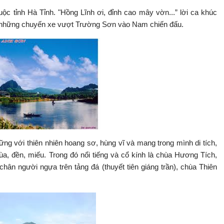
uộc tỉnh Hà Tỉnh. "Hồng Lĩnh ơi, đỉnh cao mây vờn...” lời ca khúc
 những chuyến xe vượt Trường Sơn vào Nam chiến đấu.
g với thiên nhiên hoang sơ, hùng vĩ và mang trong mình di tích,
ùa, đền, miếu. Trong đó nổi tiếng và cổ kính là chùa Hương Tích,
hân người ngựa trên tảng đá (thuyết tiên giáng trần), chùa Thiên