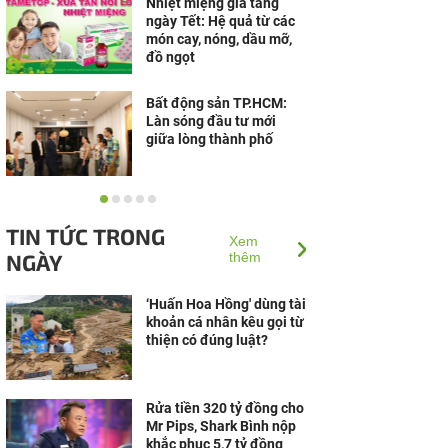
Nhiệt miệng gia tăng
ngày Tết: Hệ quả từ các
món cay, nóng, dầu mỡ,
đồ ngọt
Bất động sản TP.HCM:
Làn sóng đầu tư mới
giữa lòng thành phố
“Thừa thắng xông lên”,
Đô thị nghỉ dưỡng Sun
TIN TỨC TRONG
Group Hà Nam lọt Top 10
Xem
NGÀY
Dự án nổi bật nhất...
thêm
‘Huấn Hoa Hồng' dùng tài
khoản cá nhân kêu gọi từ
thiện có đúng luật?
Rửa tiền 320 tỷ đồng cho
Mr Pips, Shark Bình nộp
khắc phục 5,7 tỷ đồng