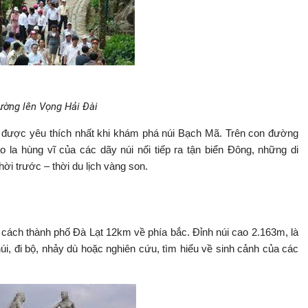
ường lên Vọng Hải Đài
được yêu thích nhất khi khám phá núi Bạch Mã. Trên con đường
 la hùng vĩ của các dãy núi nối tiếp ra tận biển Đông, những di
hời trước – thời du lịch vàng son.
 cách thành phố Đà Lạt 12km về phía bắc. Đỉnh núi cao 2.163m, là
núi, đi bộ, nhảy dù hoặc nghiên cứu, tìm hiểu về sinh cảnh của các