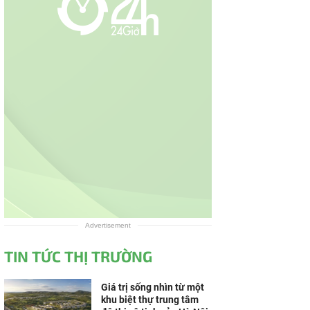
Advertisement
TIN TỨC THỊ TRƯỜNG
Giá trị sống nhìn từ một
khu biệt thự trung tâm