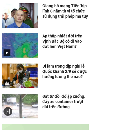
Giang hồ mạng Tiến 'bịp'
lĩnh 8 năm tù vì tổ chức
sử dụng trái phép ma túy
Áp thấp nhiệt đới trên
Vịnh Bắc Bộ có đi vào
đất liền Việt Nam?
Đi làm trong dịp nghỉ lễ
Quốc khánh 2/9 sẽ được
hưởng lương thế nào?
Đất từ đồi đổ ập xuống,
đẩy xe container trượt
dài trên đường