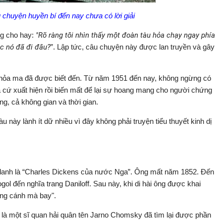
chuyện huyền bí đến nay chưa có lời giải
g cho hay:
"Rõ ràng tôi nhìn thấy một đoàn tàu hỏa chạy ngay phía
ộc nó đã đi đâu?
”.
Lập tức, câu chuyện này được
lan truyền và gây
u hỏa ma đã được biết đến. Từ năm 1951 đến nay, không ngừng có
 cứ xuất hiện rồi biến mất để lại sự hoang mang cho người chứng
ng, cả không gian và thời gian.
 này lành ít dữ nhiều vì đây không phải truyện tiểu thuyết kinh dị
 danh là “Charles Dickens của nước Nga”. Ông mất năm 1852. Đến
ol đến nghĩa trang Daniloff.
Sau này, khi di hài ông được khai
ng cánh mà bay".
 là một sĩ quan hải quân tên Jarno Chomsky đã tìm lại được phần