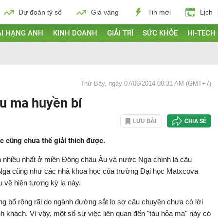
Dự đoán tỷ số
Giá vàng
Tin mới
Lịch
I HẠNG ANH
KINH DOANH
GIẢI TRÍ
SỨC KHỎE
HI-TECH
Thứ Bảy, ngày 07/06/2014 08:31 AM (GMT+7)
u ma huyền bí
LƯU BÀI
CHIA SẺ
c cũng chưa thể giải thích được.
n nhiều nhất ở miền Đông châu Âu và nước Nga chính là câu
 Nga cũng như các nhà khoa học của trường Đại học Matxcova
u về hiện tượng kỳ lạ này.
ng bố rộng rãi do ngành đường sắt lo sợ câu chuyện chưa có lời
nh khách. Vì vậy, một số sự việc liên quan đến "tàu hỏa ma" này có