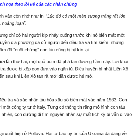
nh họa theo lời kể của các nhân chứng
nh vẫn còn nhớ như in: “
Lúc đó có một màn sương trắng rất lớn
, hoảng loạn”.
ưng chỉ có hai người kịp nhảy xuống trước khi nó biến mất một
h quyền địa phương đã cử người đến điều tra và tìm kiếm, nhưng
m đã "nuốt chửng" con tàu cũng bị bịt kín lại.
giới lần thứ hai, một quả bom đã phá tan đường hầm này. Lời khai
tra được bị xếp gọn đưa vào ngăn tủ. Điều huyền bí nhất Liên Xô
đến sau khi Liên Xô tan rã mới dần được hé mở.
điều tra và xác nhận tàu hỏa xấu số biến mất vào năm 1933. Con
i một công ty tư ở Italy. Từng có thông tin rằng mô hình con tàu
 nhiên, con đường đi tìm nguyên nhân sự mất tích kỳ bí vẫn đi vào
i xuất hiện ở Poltava. Hai tờ báo uy tín của Ukraina đã đăng về