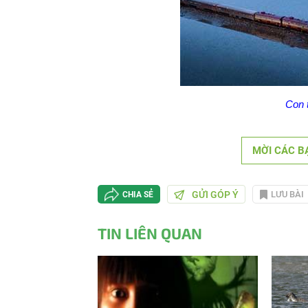
Con 
MỜI CÁC B
GỬI GÓP Ý
LƯU BÀI
CHIA SẺ
TIN LIÊN QUAN