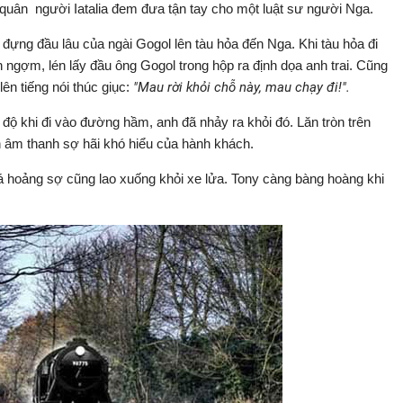
 quân người Iatalia đem đưa tận tay cho một luật sư người Nga.
ựng đầu lâu của ngài Gogol lên tàu hỏa đến Nga. Khi tàu hỏa đi
ngợm, lén lấy đầu ông Gogol trong hộp ra định dọa anh trai. Cũng
 lên tiếng nói thúc giục:
"Mau rời khỏi chỗ này, mau chạy đi!".
 độ khi đi vào đường hầm, anh đã nhảy ra khỏi đó. Lăn tròn trên
ên âm thanh sợ hãi khó hiểu của hành khách.
quá hoảng sợ cũng lao xuống khỏi xe lửa. Tony càng bàng hoàng khi