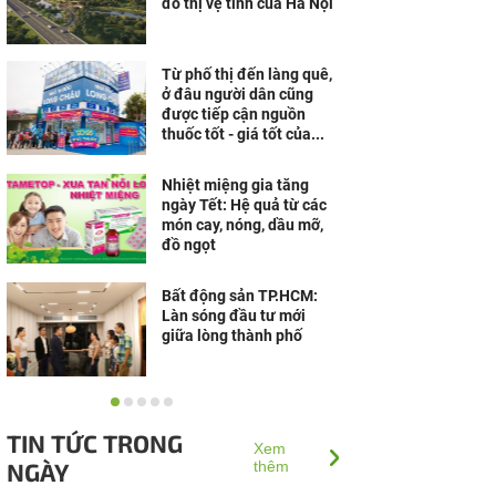
đô thị vệ tinh của Hà Nội
Từ phố thị đến làng quê,
ở đâu người dân cũng
được tiếp cận nguồn
thuốc tốt - giá tốt của...
Nhiệt miệng gia tăng
ngày Tết: Hệ quả từ các
món cay, nóng, dầu mỡ,
đồ ngọt
Bất động sản TP.HCM:
Làn sóng đầu tư mới
giữa lòng thành phố
“Thừa thắng xông lên”,
Đô thị nghỉ dưỡng Sun
TIN TỨC TRONG
Group Hà Nam lọt Top 10
Xem
NGÀY
Dự án nổi bật nhất...
thêm