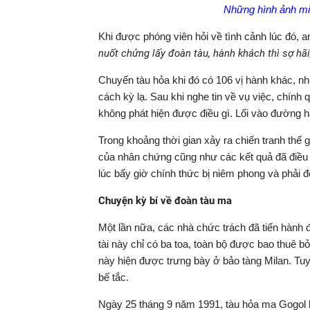
Những hình ảnh mi
Khi được phóng viên hỏi về tình cảnh lúc đó, a
nuốt chửng lấy đoàn tàu, hành khách thì sợ hãi
Chuyến tàu hỏa khi đó có 106 vị hành khác, nh
cách kỳ lạ. Sau khi nghe tin về vụ việc, chín
không phát hiện được điều gì. Lối vào đường hầ
Trong khoảng thời gian xảy ra chiến tranh thế 
của nhân chứng cũng như các kết quả đã điều 
lúc bấy giờ chính thức bị niêm phong và phải 
Chuyện kỳ bí về đoàn tàu ma
Một lần nữa, các nhà chức trách đã tiến hành 
tài này chỉ có ba toa, toàn bộ được bao thuê bở
này hiện được trưng bày ở bảo tàng Milan. Tuy
bế tắc.
Ngày 25 tháng 9 năm 1991, tàu hỏa ma Gogol lạ