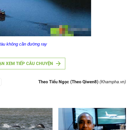
tàu không cần đường ray
ẠN XEM TIẾP CÂU CHUYỆN
Theo Tiểu Ngọc (Theo Qiwen8)
(Khampha.vn)