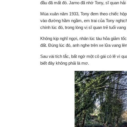
đầu đã mất đó. Jarno đã nhờ Tony, sĩ quan hải
Mùa xuân năm 1933, Tony đem theo chiếc hộp đ
vào đường hầm ngầm, em trai của Tony nghịch 
chính lúc đó, trong lòng vị sĩ quan trẻ tuổi vang
Không kịp nghĩ ngợi, nhân lúc tàu hỏa giảm tốc
đất. Đúng lúc đó, anh nghe trên xe lửa vang l
Sau vài tích tắc, bất ngờ một cô gái có lẽ vì 
biết đây không phải là mơ.