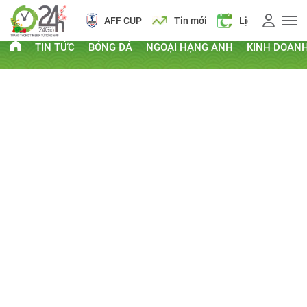
AFF CUP
Tin mới
Lịch vạn niên
TIN TỨC
BÓNG ĐÁ
NGOẠI HẠNG ANH
KINH DOAN
PHI THƯỜNG - KỲ QUẶC
Kỷ lục Guinness
Clip hay
Chuyện lạ
Thứ Bảy, ngày 20/04/2013 14:56 PM