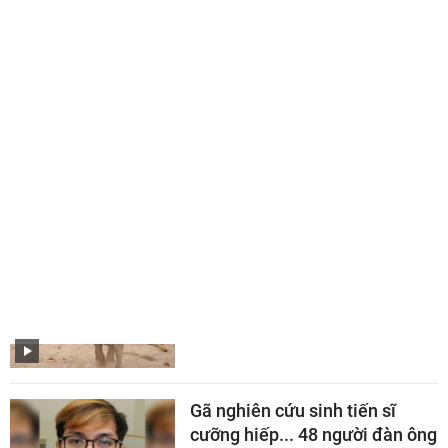
CHUYỆN LẠ CÓ THẬT
Cửa sổ máy bay bung giữa
không trung, hành khách 61
tuổi suýt bị hút ra ngoài
Đàn voi bảo vệ voi mẹ vừa sinh
con trước bầy sư tử đói
Gã nghiên cứu sinh tiến sĩ
cưỡng hiếp... 48 người đàn ông