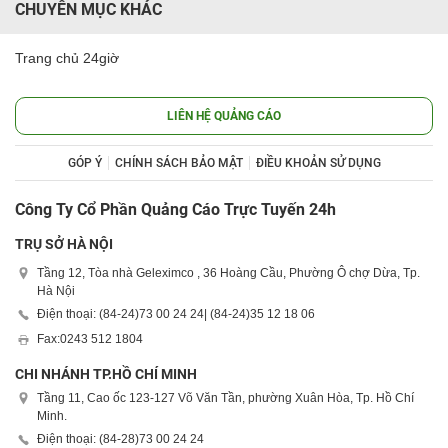
CHUYÊN MỤC KHÁC
Trang chủ 24giờ
LIÊN HỆ QUẢNG CÁO
GÓP Ý
CHÍNH SÁCH BẢO MẬT
ĐIỀU KHOẢN SỬ DỤNG
Công Ty Cổ Phần Quảng Cáo Trực Tuyến 24h
TRỤ SỞ HÀ NỘI
Tầng 12, Tòa nhà Geleximco , 36 Hoàng Cầu, Phường Ô chợ Dừa, Tp.
Hà Nội
Điện thoại: (84-24)
73 00 24 24
| (84-24)
35 12 18 06
Fax:
0243 512 1804
CHI NHÁNH TP.HỒ CHÍ MINH
Tầng 11, Cao ốc 123-127 Võ Văn Tần, phường Xuân Hòa, Tp. Hồ Chí
Minh.
Điện thoại: (84-28)
73 00 24 24