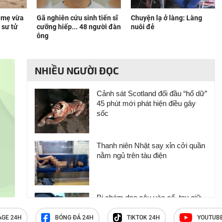
i mẹ vừa
Gã nghiên cứu sinh tiến sĩ
Chuyện lạ ở làng: Làng
 sư tử
cưỡng hiếp... 48 người đàn
nuôi đẻ
ông
NHIỀU NGƯỜI ĐỌC
Cảnh sát Scotland đối đầu “hổ dữ”
45 phút mới phát hiện điều gây
sốc
Thanh niên Nhật say xỉn cởi quần
nằm ngủ trên tàu điện
Bị chém dao sâu vào cổ, tay giữ
đầu khỏi lệch đi gặp bác sĩ
AGE 24H
BÓNG ĐÁ 24H
TIKTOK 24H
YOUTUB