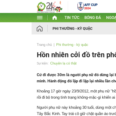
TIN TỨC
BÓNG ĐÁ
NGOẠ
PHI THƯỜNG - KỲ QUẶC
Trang chủ
Phi thường - kỳ quặc
Hồn nhiên cởi đồ trên ph
Chuyện lạ có thật
Sự kiện:
Cứ đi được 30m là người phụ nữ đó dừng lại bỏ
mình. Hành động đó lặp đi lặp lại nhiều lần c
Khoảng 17 giờ ngày 23/9/2012, một phụ nữ "h
rồi đi bộ trong tình trạng không-mặc-gì khiến a
Người phụ nữ này khoảng 30 tuổi, dùng một chi
Tây Bắc Kinh. Tay trái cô giữ chặt quần áo tr