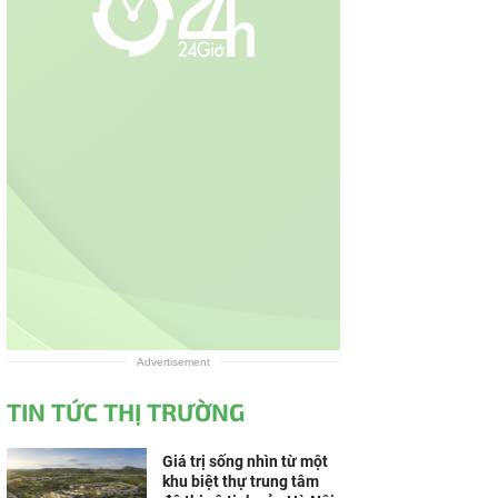
Advertisement
TIN TỨC THỊ TRƯỜNG
Giá trị sống nhìn từ một
khu biệt thự trung tâm