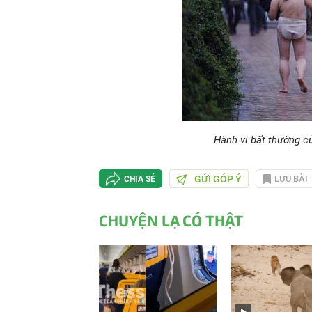
Hành vi bất thường c
GỬI GÓP Ý
LƯU BÀI
CHIA SẺ
CHUYỆN LẠ CÓ THẬT