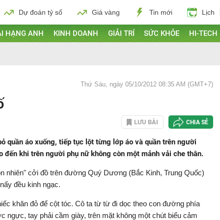
Dự đoán tỷ số
Giá vàng
Tin mới
Lịch
I HẠNG ANH
KINH DOANH
GIẢI TRÍ
SỨC KHỎE
HI-TECH
Thứ Sáu, ngày 05/10/2012 08:35 AM (GMT+7)
ố
LƯU BÀI
CHIA SẺ
 quần áo xuống, tiếp tục lột từng lớp áo và quần trên người
ho đến khi trên người phụ nữ không còn một mảnh vải che thân.
ồn nhiên" cởi đồ trên đường Quý Dương (Bắc Kinh, Trung Quốc)
i nấy đều kinh ngạc.
ếc khăn đỏ để cột tóc. Cô ta từ từ đi dọc theo con đường phía
ước ngực, tay phải cầm giày, trên mặt không một chút biểu cảm