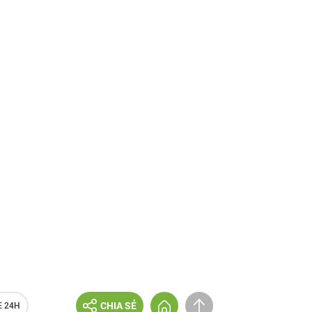
CHIA SẺ
E 24H