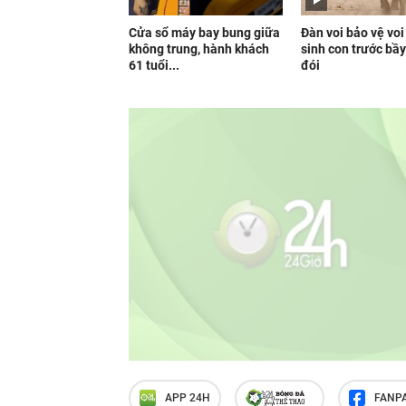
Cửa sổ máy bay bung giữa
Đàn voi bảo vệ vo
không trung, hành khách
sinh con trước bầy
61 tuổi...
đói
APP 24H
FANP