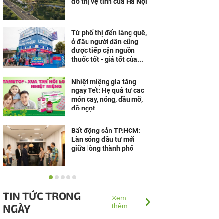
đô thị vệ tinh của Hà Nội
Từ phố thị đến làng quê,
ở đâu người dân cũng
được tiếp cận nguồn
thuốc tốt - giá tốt của...
Nhiệt miệng gia tăng
ngày Tết: Hệ quả từ các
món cay, nóng, dầu mỡ,
đồ ngọt
Bất động sản TP.HCM:
Làn sóng đầu tư mới
giữa lòng thành phố
“Thừa thắng xông lên”,
Đô thị nghỉ dưỡng Sun
TIN TỨC TRONG
Group Hà Nam lọt Top 10
Xem
NGÀY
Dự án nổi bật nhất...
thêm