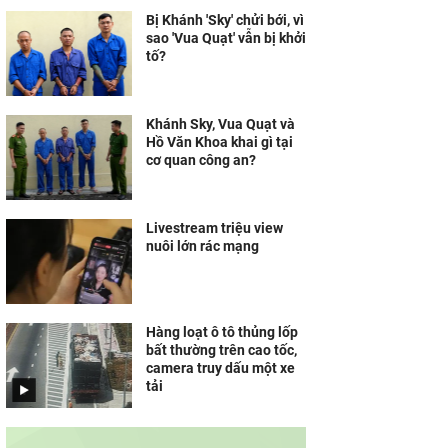
Bị Khánh 'Sky' chửi bới, vì
sao 'Vua Quạt' vẫn bị khởi
tố?
Khánh Sky, Vua Quạt và
Hồ Văn Khoa khai gì tại
cơ quan công an?
Livestream triệu view
nuôi lớn rác mạng
Hàng loạt ô tô thủng lốp
bất thường trên cao tốc,
camera truy dấu một xe
tải