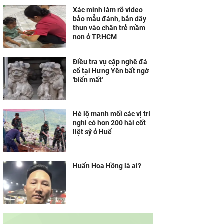
Xác minh làm rõ video
bảo mẫu đánh, bắn dây
thun vào chân trẻ mầm
non ở TP.HCM
Điều tra vụ cặp nghê đá
cổ tại Hưng Yên bất ngờ
'biến mất'
Hé lộ manh mối các vị trí
nghi có hơn 200 hài cốt
liệt sỹ ở Huế
Huấn Hoa Hồng là ai?