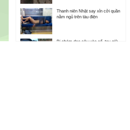
Thanh niên Nhật say xỉn cởi quần
nằm ngủ trên tàu điện
Bị chém dao sâu vào cổ, tay giữ
đầu khỏi lệch đi gặp bác sĩ
10 người đàn ông có bộ ngực phụ
nữ