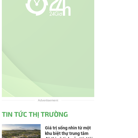
Advertisement
TIN TỨC THỊ TRƯỜNG
Giá trị sống nhìn từ một
khu biệt thự trung tâm