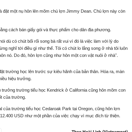
và đặt một nụ hôn lên mõm chú lợn Jimmy Dean. Chú lợn này còn
 bằng cách bán giấy gói và thực phẩm cho dân địa phương.
i dù có chút bối rối song bà rất vui vì đó là việc làm với lý do
ng nghĩ tới điều gì như thế. Tôi có chút lo lắng song ở nhà tôi luôn
ôn nó. Do đó, hôn lợn cũng như hôn một con vật nuôi ở nhà".
đặt trường học lên trước sự kiêu hãnh của bản thân. Hóa ra, màn
hiều hiệu trưởng.
u trưởng trường tiểu học Kendrick ở California cũng hôn mõm con
ốt của trường.
 của trường tiểu học Cedaroak Park tại Oregon, cũng hôn lợn
12.400 USD như một phần của việc chạy vì mục đích từ thiện.