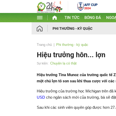
TIN TỨC
BÓNG ĐÁ
NGOẠ
PHI THƯỜNG - KỲ QUẶC
Trang chủ
Phi thường - kỳ quặc
Hiệu trưởng hôn... lợn
Chuyện lạ có thật
Sự kiện:
Hiệu trưởng Tina Munoz của trường quốc tế Zi
một chú lợn tô son sau khi thua cược với các 
Hiệu trưởng của trường học Michigan trên đã 
USD
cho ngân sách mới của trường, bà sẽ đặ
Sau khi các sinh viên quyên góp được hơn 27