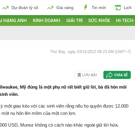
Dự đoán tỷ số
Giá vàng
Tin mới
Lịch
I HẠNG ANH
KINH DOANH
GIẢI TRÍ
SỨC KHỎE
HI-TECH
Thứ Bảy, ngày 03/11/2012 08:23 AM (GMT+7)
LƯU BÀI
CHIA SẺ
lwaukee, Mỹ đúng là một phụ nữ rất biết giữ lời, bà đã hôn môi
sinh viên.
ký một giao kèo với các sinh viên rằng nếu họ quyên được 12.000
t một nụ hôn lên mõm của một con lợn.
.000 USD, Munoz không có cách nào khác ngoài giữ lời hứa.