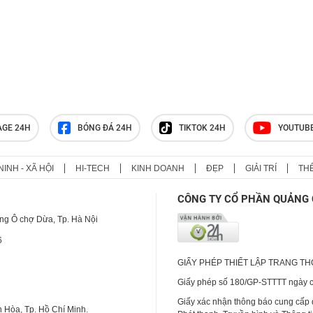
AGE 24H
BÓNG ĐÁ 24H
TIKTOK 24H
YOUTUB
NINH - XÃ HỘI
HI-TECH
KINH DOANH
ĐẸP
GIẢI TRÍ
TH
CÔNG TY CỔ PHẦN QUẢNG 
ng Ô chợ Dừa, Tp. Hà Nội
6
GIẤY PHÉP THIẾT LẬP TRANG T
Giấy phép số 180/GP-STTTT ngày cấ
Giấy xác nhận thông báo cung cấp
 Hòa, Tp. Hồ Chí Minh.