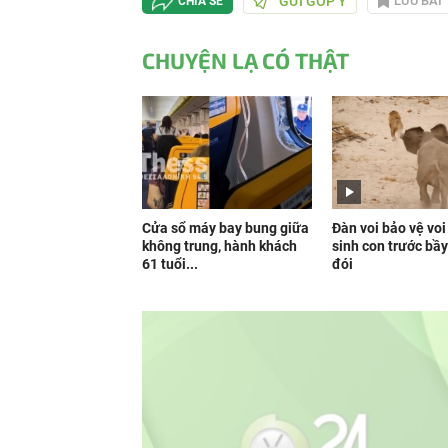
GỬI GÓP Ý
LƯU BÀI
CHIA SẺ
CHUYỆN LẠ CÓ THẬT
Cửa sổ máy bay bung giữa
Đàn voi bảo vệ vo
không trung, hành khách
sinh con trước bầy
61 tuổi...
đói