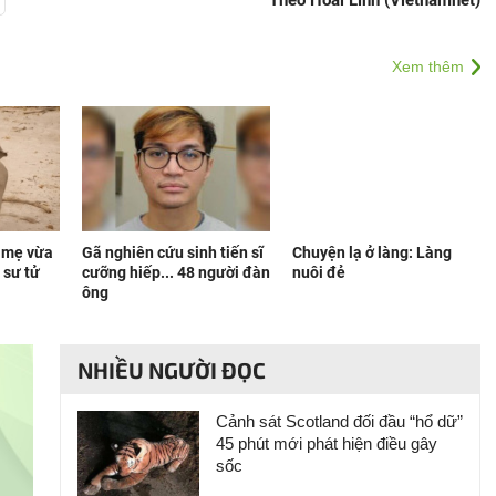
Theo Hoài Linh (Vietnamnet)
Xem thêm
i mẹ vừa
Gã nghiên cứu sinh tiến sĩ
Chuyện lạ ở làng: Làng
 sư tử
cưỡng hiếp... 48 người đàn
nuôi đẻ
ông
NHIỀU NGƯỜI ĐỌC
Cảnh sát Scotland đối đầu “hổ dữ”
45 phút mới phát hiện điều gây
sốc