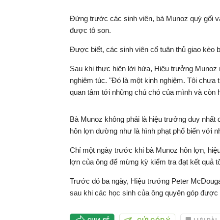
Đứng trước các sinh viên, bà Munoz quỳ gối 
được tô son.
Được biết, các sinh viên cố tuân thủ giao kèo
Sau khi thực hiện lời hứa, Hiệu trưởng Munoz nó
nghiêm túc. "Đó là một kinh nghiệm. Tôi chưa từ
quan tâm tới những chú chó của mình và còn h
Bà Munoz không phải là hiệu trưởng duy nhất 
hôn lợn dường như là hình phạt phổ biến với n
Chỉ một ngày trước khi bà Munoz hôn lợn, hiệ
lợn của ông để mừng kỳ kiểm tra đạt kết quả t
Trước đó ba ngày, Hiệu trưởng Peter McDougal
sau khi các học sinh của ông quyên góp được 