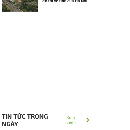
đô thị vệ tinh của Hà Nội
TIN TỨC TRONG
Xem
NGÀY
thêm