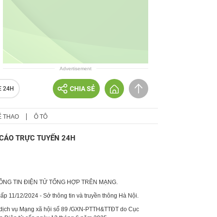
Advertisement
CHIA SẺ
E 24H
Ể THAO
Ô TÔ
CÁO TRỰC TUYẾN 24H
HÔNG TIN ĐIỆN TỬ TỔNG HỢP TRÊN MẠNG.
p 11/12/2024 - Sở thông tin và truyền thông Hà Nội.
 dịch vụ Mạng xã hội số 89 /GXN-PTTH&TTĐT do Cục