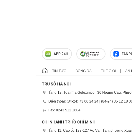
APP 24H
FANP
TIN TỨC
BÓNG ĐÁ
THẾ GIỚI
AN 
TRỤ SỞ HÀ NỘI
Tầng 12, Tòa nhà Geleximco , 36 Hoàng Cầu, Phườ
Điện thoại: (84-24) 73 00 24 24 | (84-24) 35 12 18 0
Fax: 0243 512 1804
CHI NHÁNH TP.HỒ CHÍ MINH
Tầng 11, Cao ốc 123-127 Võ Văn Tần, phường Xuân