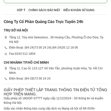
GÓP Ý
CHÍNH SÁCH BẢO MẬT
ĐIỀU KHOẢN SỬ DỤNG
Công Ty Cổ Phần Quảng Cáo Trực Tuyến 24h
TRỤ SỞ HÀ NỘI
Tầng 12, Tòa nhà Geleximco , 36 Hoàng Cầu, Phường Ô chợ Dừa, Tp.
Hà Nội
Điện thoại: (84-24)
73 00 24 24
| (84-24)
35 12 18 06
Fax:
0243 512 1804
CHI NHÁNH TP.HỒ CHÍ MINH
Tầng 11, Cao ốc 123-127 Võ Văn Tần, phường Xuân Hòa, Tp. Hồ Chí
Minh.
Điện thoại: (84-28)
73 00 24 24
GIẤY PHÉP THIẾT LẬP TRANG THÔNG TIN ĐIỆN TỬ TỔNG
HỢP TRÊN MẠNG.
Giấy phép số 180/GP-STTTT ngày cấp 11/12/2024 - Sở thông tin và truyền
thông Hà Nội.
Giấy xác nhận thông báo cung cấp dịch vụ Mạng xã hội số 89 /GXN-