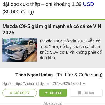
đặt cọc cực thấp – chỉ khoảng 1,39
USD
(36.000 đồng)
Mazda CX-5 giảm giá mạnh và có cả xe VIN
2025
Mazda CX-5 số Vin 2025 vẫn có
“deal” hời, dễ lấy khách cả phân
khúc SUV cỡ B và không phải để
dọn kho.
Theo Ngọc Hoàng
(Tri thức & Cuộc sống)
Nguồn: https://vietnamdaily...
-
28/05/2025 13:52 PM
GỬI GÓP Ý
CHIA SẺ
LƯU BÀI