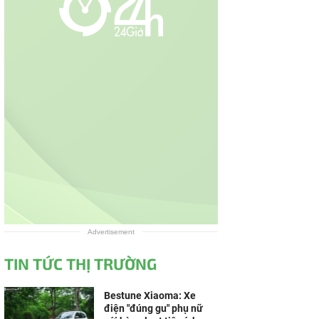
Advertisement
TIN TỨC THỊ TRƯỜNG
Bestune Xiaoma: Xe
điện "đúng gu" phụ nữ