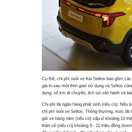
Cụ thể, chi phí nuôi xe Kia Seltos bao gồm các
giá trị sau một thời gian sử dụng và Seltos c
dụng, số km di chuyển, lịch sử vận hành và bả
Chi phí lãi ngân hàng phát sinh (nếu có): Nếu b
chi phí nuôi xe Seltos. Thông thường, mức lãi 
giữ xe hàng năm (nếu có) xấp xỉ khoảng 10 tr
thân vỏ (nếu có) khoảng 9 - 11 triệu đồng (tươ