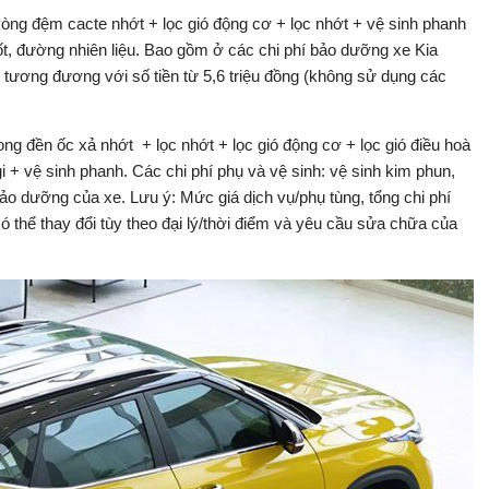
òng đệm cacte nhớt + lọc gió động cơ + lọc nhớt + vệ sinh phanh
đốt, đường nhiên liệu. Bao gồm ở các chi phí bảo dưỡng xe Kia
 tương đương với số tiền từ 5,6 triệu đồng (không sử dụng các
ng đền ốc xả nhớt + lọc nhớt + lọc gió động cơ + lọc gió điều hoà
gi + vệ sinh phanh. Các chi phí phụ và vệ sinh: vệ sinh kim phun,
bảo dưỡng của xe. Lưu ý: Mức giá dịch vụ/phụ tùng, tổng chi phí
 thể thay đổi tùy theo đại lý/thời điểm và yêu cầu sửa chữa của