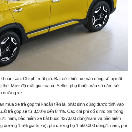
 khoản sau: Chi phí mất giá: Bất cứ chiếc xe nào cũng sẽ bị mất
ũng thế. Mức độ mất giá của xe Seltos phụ thuộc vào số năm sử
o dưỡng xe...
ạn mua xe trả góp thì khoản tiền lãi phát sinh cũng được tính vào
suất trả góp sẽ từ 3,99% đến 8,4%. Các chi phí cố định: phí trông
iệu/1 năm, bảo hiểm xe bắt buộc 437.000 đồng/năm và bảo hiểm
ng đương 1,5% giá trị xe), phí đường bộ 1.560.000 đồng/1 năm, phí