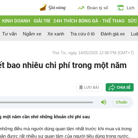
Đoán tỷ số
Lịch
KINH DOANH
GIẢI TRÍ
24H THÍCH BÓNG ĐÁ - THỂ THAO
SỨC
Tư vấn
Ngắm xe
Xe xanh
Tra cứu ô tô
Đánh giá xe
Luậ
Thứ Tư, ngày 14/05/2025 12:00 PM (GMT+7)
hết bao nhiêu chi phí trong một năm
LƯU BÀI
CHIA SẺ
Chuẩn
ng một năm cần nhớ những khoản chi phí sau
 những điều mà người dùng quan tâm nhất trước khi mua và trong
hận được rất nhiều sự quan tâm của người tiêu dùng trong nước.