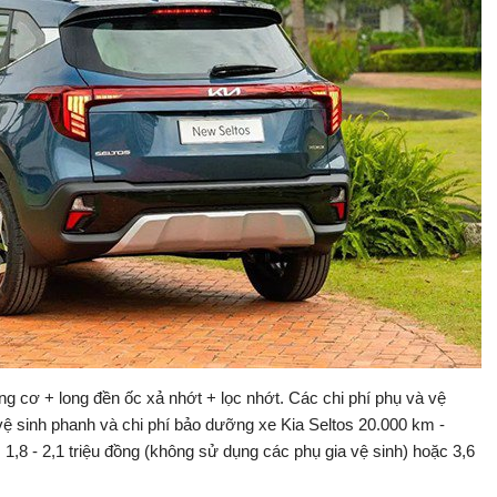
ng cơ + long đền ốc xả nhớt + lọc nhớt. Các chi phí phụ và vệ
ệ sinh phanh và chi phí bảo dưỡng xe Kia Seltos 20.000 km -
 1,8 - 2,1 triệu đồng (không sử dụng các phụ gia vệ sinh) hoặc 3,6