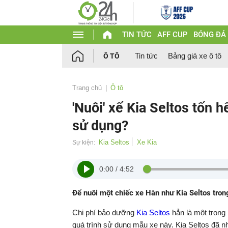
TIN TỨC
AFF CUP
BÓNG ĐÁ
Tin tức
Bảng giá xe ô tô
Ô TÔ
Trang chủ
Ô tô
'Nuôi' xế Kia Seltos tốn 
sử dụng?
Kia Seltos
Xe Kia
Sự kiện:
0:00
/
4:52
Để nuôi một chiếc xe Hàn như Kia Seltos tro
Chi phí bảo dưỡng
Kia Seltos
hẳn là một trong
quá trình sử dụng mẫu xe này. Kia Seltos đã n