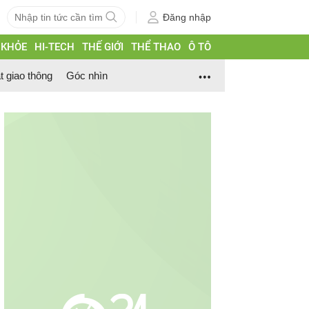
Đăng nhập
 KHỎE
HI-TECH
THẾ GIỚI
THỂ THAO
Ô TÔ
t giao thông
Góc nhìn