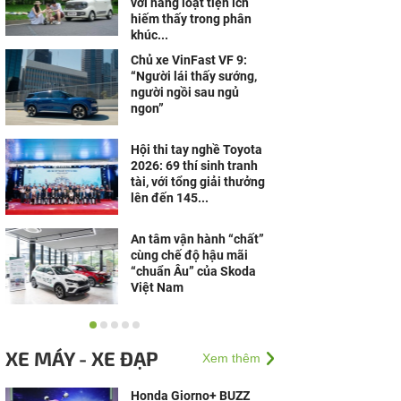
với hàng loạt tiện ích
hiếm thấy trong phân
khúc...
Chủ xe VinFast VF 9:
“Người lái thấy sướng,
người ngồi sau ngủ
ngon”
Hội thi tay nghề Toyota
2026: 69 thí sinh tranh
tài, với tổng giải thưởng
lên đến 145...
An tâm vận hành “chất”
cùng chế độ hậu mãi
“chuẩn Âu” của Skoda
Việt Nam
Tài xế chạy Limo Green:
Xe mạnh, khách ngồi
XE MÁY - XE ĐẠP
Xem thêm
sướng, tiền nuôi xe nhẹ
hẳn
Honda Giorno+ BUZZ