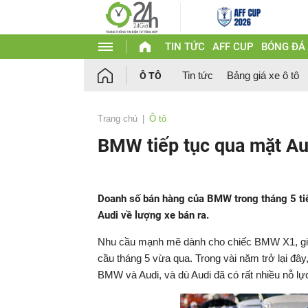
TIN TỨC
AFF CUP
BÓNG ĐÁ
Tin tức
Bảng giá xe ô tô
Ô TÔ
Trang chủ
Ô tô
BMW tiếp tục qua mặt Au
Doanh số bán hàng của BMW trong tháng 5 tiế
Audi về lượng xe bán ra.
Nhu cầu mạnh mẽ dành cho chiếc BMW X1, g
cầu tháng 5 vừa qua. Trong vài năm trở lại đâ
BMW và Audi, và dù Audi đã có rất nhiều nỗ l