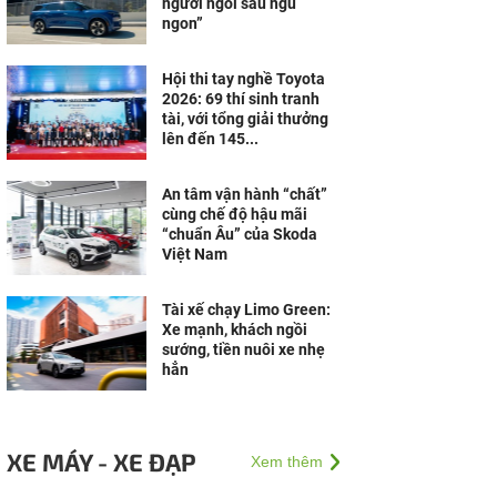
người ngồi sau ngủ
ngon”
Hội thi tay nghề Toyota
2026: 69 thí sinh tranh
tài, với tổng giải thưởng
lên đến 145...
An tâm vận hành “chất”
cùng chế độ hậu mãi
“chuẩn Âu” của Skoda
Việt Nam
Tài xế chạy Limo Green:
Xe mạnh, khách ngồi
sướng, tiền nuôi xe nhẹ
hẳn
XE MÁY - XE ĐẠP
Xem thêm