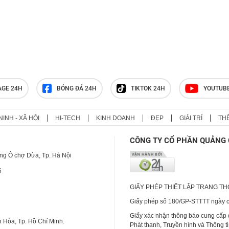
AGE 24H
BÓNG ĐÁ 24H
TIKTOK 24H
YOUTUB
NINH - XÃ HỘI
HI-TECH
KINH DOANH
ĐẸP
GIẢI TRÍ
TH
CÔNG TY CỔ PHẦN QUẢNG 
ng Ô chợ Dừa, Tp. Hà Nội
6
GIẤY PHÉP THIẾT LẬP TRANG T
Giấy phép số 180/GP-STTTT ngày cấ
Giấy xác nhận thông báo cung cấp
 Hòa, Tp. Hồ Chí Minh.
Phát thanh, Truyền hình và Thông t