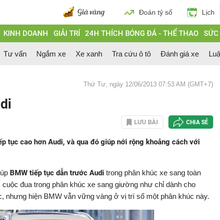
Đoán tỷ số
Lịch
KINH DOANH
GIẢI TRÍ
24H THÍCH BÓNG ĐÁ - THỂ THAO
SỨC
Tư vấn
Ngắm xe
Xe xanh
Tra cứu ô tô
Đánh giá xe
Luậ
Thứ Tư, ngày 12/06/2013 07:53 AM (GMT+7)
di
LƯU BÀI
CHIA SẺ
p tục cao hơn Audi, và qua đó giúp nới rộng khoảng cách với
iúp
BMW tiếp tục dẫn trước Audi
trong phân khúc xe sang toàn
y, cuộc đua trong phân khúc xe sang giường như chỉ dành cho
ực, nhưng hiện BMW vẫn vững vàng ở vị trí số một phân khúc này.