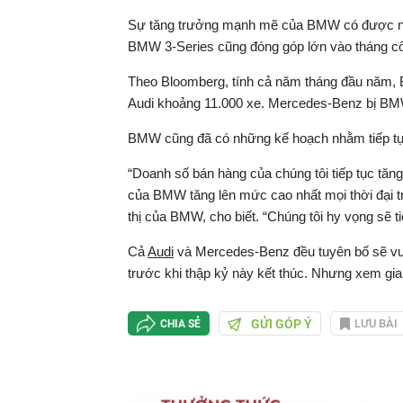
Sự tăng trưởng mạnh mẽ của BMW có được nhờ
BMW 3-Series cũng đóng góp lớn vào tháng c
Theo Bloomberg, tính cả năm tháng đầu năm, B
Audi khoảng 11.000 xe. Mercedes-Benz bị BMW
BMW cũng đã có những kế hoạch nhằm tiếp tục 
“Doanh số bán hàng của chúng tôi tiếp tục tă
của BMW tăng lên mức cao nhất mọi thời đại t
thị của BMW, cho biết. “Chúng tôi hy vọng sẽ tiế
Cả
Audi
và Mercedes-Benz đều tuyên bố sẽ vư
trước khi thập kỷ này kết thúc. Nhưng xem gia
GỬI GÓP Ý
LƯU BÀI
CHIA SẺ