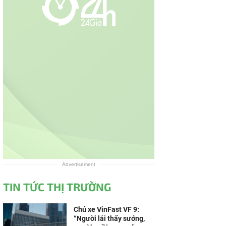
Advertisement
TIN TỨC THỊ TRƯỜNG
Chủ xe VinFast VF 9:
“Người lái thấy sướng,