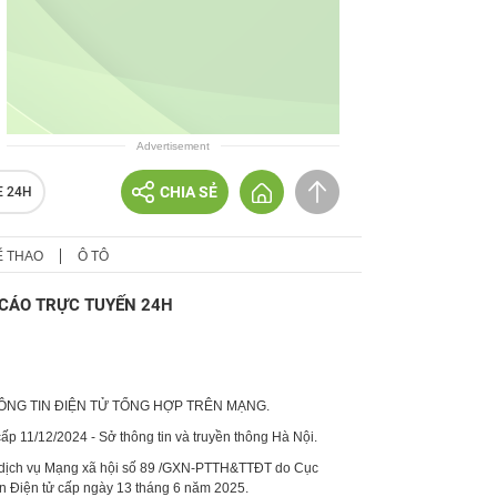
Advertisement
CHIA SẺ
E 24H
Ể THAO
Ô TÔ
CÁO TRỰC TUYẾN 24H
HÔNG TIN ĐIỆN TỬ TỔNG HỢP TRÊN MẠNG.
p 11/12/2024 - Sở thông tin và truyền thông Hà Nội.
 dịch vụ Mạng xã hội số 89 /GXN-PTTH&TTĐT do Cục
in Điện tử cấp ngày 13 tháng 6 năm 2025.