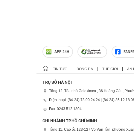
APP 24H
FANP
TIN TỨC
BÓNG ĐÁ
THẾ GIỚI
AN 
TRỤ SỞ HÀ NỘI
Tầng 12, Tòa nhà Geleximco , 36 Hoàng Cầu, Phườ
Điện thoại: (84-24) 73 00 24 24 | (84-24) 35 12 18 0
Fax: 0243 512 1804
CHI NHÁNH TP.HỒ CHÍ MINH
Tầng 11, Cao ốc 123-127 Võ Văn Tần, phường Xuân