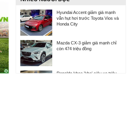
Hyundai Accent giảm giá mạnh
vẫn hụt hơi trước Toyota Vios và
Honda City
Mazda CX-3 giảm giá mạnh chỉ
còn 474 triệu đồng
Ronaldo khoe 'kho' siêu xe triệu
USD
Toyota Innova Cross thế hệ mới
lộ ảnh phác thảo