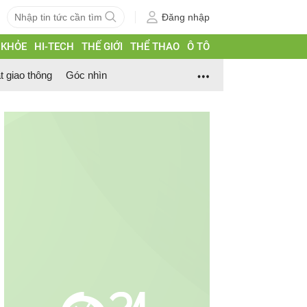
Đăng nhập
 KHỎE
HI-TECH
THẾ GIỚI
THỂ THAO
Ô TÔ
t giao thông
Góc nhìn