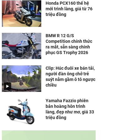
Honda PCX160 thế hệ
mới trình làng, giá từ 76
triệu đồng
BMW R 12 G/S
Competition chính thức
ra mắt, sẵn sàng chinh
phục GS Trophy 2026
Clip: Húc đuôi xe bán tải,
người đàn ông chở trẻ
suýt nằm gầm ô tô ngược
chiều
Yamaha Fazzio phiên
bản hoàng hôn trình
làng, đẹp như mơ, giá 33
triệu đồng