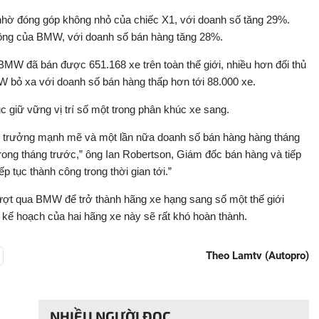
 đóng góp không nhỏ của chiếc X1, với doanh số tăng 29%.
ông của BMW, với doanh số bán hàng tăng 28%.
MW đã bán được 651.168 xe trên toàn thế giới, nhiều hơn đối thủ
 bỏ xa với doanh số bán hàng thấp hơn tới 88.000 xe.
giữ vững vị trí số một trong phân khúc xe sang.
ng trưởng mạnh mẽ và một lần nữa doanh số bán hàng hàng tháng
rong tháng trước,” ông Ian Robertson, Giám đốc bán hàng và tiếp
p tục thành công trong thời gian tới.”
ợt qua BMW để trở thành hãng xe hạng sang số một thế giới
 kế hoạch của hai hãng xe này sẽ rất khó hoàn thành.
Theo Lamtv (Autopro)
NHIỀU NGƯỜI ĐỌC