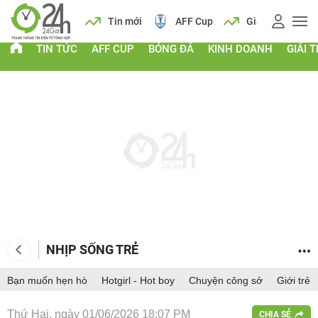
 vàng
Lịch
Tin mới
AFF Cup
Giá vàng
TIN TỨC
AFF CUP
BÓNG ĐÁ
KINH DOANH
GIẢI T
NHỊP SỐNG TRẺ
Bạn muốn hẹn hò
Hotgirl - Hot boy
Chuyện công sở
Giới trẻ
Thứ Hai, ngày 01/06/2026 18:07 PM
CHIA SẺ