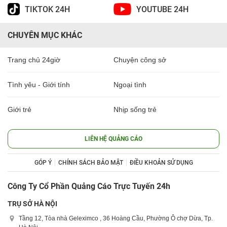
TIKTOK 24H
YOUTUBE 24H
CHUYÊN MỤC KHÁC
Trang chủ 24giờ
Chuyện công sở
Tình yêu - Giới tính
Ngoại tình
Giới trẻ
Nhịp sống trẻ
LIÊN HỆ QUẢNG CÁO
GÓP Ý
CHÍNH SÁCH BẢO MẬT
ĐIỀU KHOẢN SỬ DỤNG
Công Ty Cổ Phần Quảng Cáo Trực Tuyến 24h
TRỤ SỞ HÀ NỘI
Tầng 12, Tòa nhà Geleximco , 36 Hoàng Cầu, Phường Ô chợ Dừa, Tp.