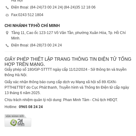
Hà Nội
Điện thoại: (84-24)
73 00 24 24
| (84-24)
35 12 18 06
Fax:
0243 512 1804
CHI NHÁNH TP.HỒ CHÍ MINH
Tầng 11, Cao ốc 123-127 Võ Văn Tần, phường Xuân Hòa, Tp. Hồ Chí
Minh.
Điện thoại: (84-28)
73 00 24 24
GIẤY PHÉP THIẾT LẬP TRANG THÔNG TIN ĐIỆN TỬ TỔNG
HỢP TRÊN MẠNG.
Giấy phép số 180/GP-STTTT ngày cấp 11/12/2024 - Sở thông tin và truyền
thông Hà Nội.
Giấy xác nhận thông báo cung cấp dịch vụ Mạng xã hội số 89 /GXN-
PTTH&TTĐT do Cục Phát thanh, Truyền hình và Thông tin Điện tử cấp ngày
13 tháng 6 năm 2025.
Chịu trách nhiệm quản lý nội dung: Phan Minh Tâm - Chủ tịch HĐQT.
Hotline:
0965 08 24 24