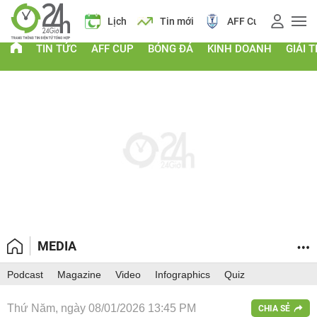
 vàng
Lịch
Tin mới
AFF Cup
Giá vàng
TIN TỨC
AFF CUP
BÓNG ĐÁ
KINH DOANH
GIẢI T
MEDIA
Podcast
Magazine
Video
Infographics
Quiz
Thứ Năm, ngày 08/01/2026 13:45 PM
CHIA SẺ