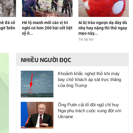
hê đá cổ
Hé lộ manh mối các vị trí
Ai bị trào ngược dạ dày dù
gờ 'biến
nghi có hơn 200 hài cốt liệt
nhẹ hay nặng thì thử ngay
sỹ ở...
mẹo này...
Tin tài trợ
NHIỀU NGƯỜI ĐỌC
Khoảnh khắc nghẹt thở khi máy
bay chở khách áp sát trực thăng
của ông Trump
Ông Putin cải tổ đội ngũ chỉ huy
Nga phụ trách cuộc xung đột với
Ukraine