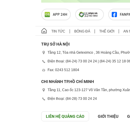
APP 24H
FANP
TIN TỨC
BÓNG ĐÁ
THẾ GIỚI
AN 
TRỤ SỞ HÀ NỘI
Tầng 12, Tòa nhà Geleximco , 36 Hoàng Cầu, Phườ
Điện thoại: (84-24) 73 00 24 24 | (84-24) 35 12 18 0
Fax: 0243 512 1804
CHI NHÁNH TP.HỒ CHÍ MINH
Tầng 11, Cao ốc 123-127 Võ Văn Tần, phường Xuân
Điện thoại: (84-28) 73 00 24 24
LIÊN HỆ QUẢNG CÁO
GIỚI THIỆU
G