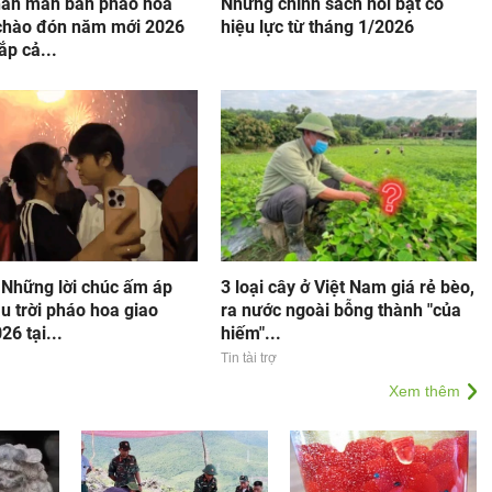
ãn màn bắn pháo hoa
Những chính sách nổi bật có
 chào đón năm mới 2026
hiệu lực từ tháng 1/2026
ắp cả...
 Những lời chúc ấm áp
3 loại cây ở Việt Nam giá rẻ bèo,
u trời pháo hoa giao
ra nước ngoài bỗng thành "của
26 tại...
hiếm"...
Tin tài trợ
Xem thêm