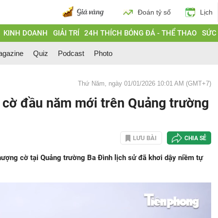
Đoán tỷ số
Lịch
KINH DOANH
GIẢI TRÍ
24H THÍCH BÓNG ĐÁ - THỂ THAO
SỨC
gazine
Quiz
Podcast
Photo
Thứ Năm, ngày 01/01/2026 10:01 AM (GMT+7)
 cờ đầu năm mới trên Quảng trường
LƯU BÀI
CHIA SẺ
ượng cờ tại Quảng trường Ba Đình lịch sử đã khơi dậy niềm tự