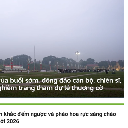
Bật
Toàn
Backward
âm
màn
 khắc đếm ngược và pháo hoa rực sáng chào
thanh
hình
ới 2026