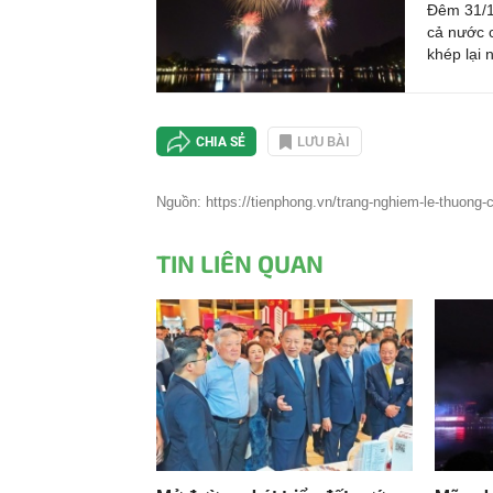
Đêm 31/12
cả nước 
tại
khép lại 
LƯU BÀI
CHIA SẺ
Nguồn: https://tienphong.vn/trang-nghiem-le-thuong-
TIN LIÊN QUAN