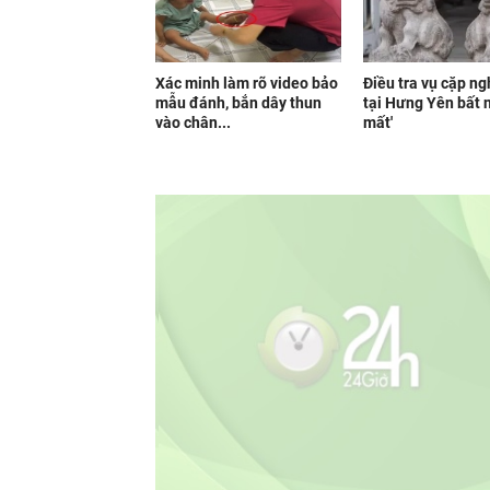
Xác minh làm rõ video bảo
Điều tra vụ cặp ng
mẫu đánh, bắn dây thun
tại Hưng Yên bất n
vào chân...
mất'