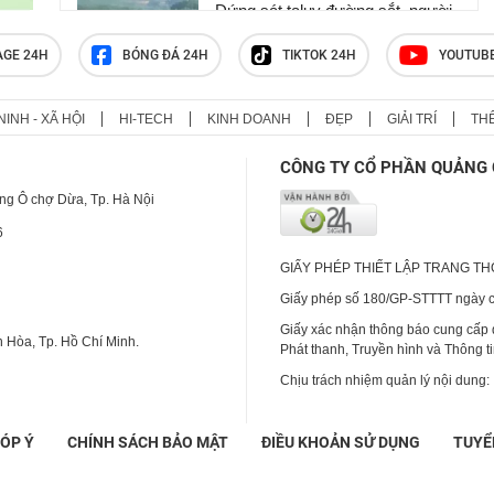
Đứng sát taluy đường sắt, người
đàn ông bị tông tử vong dù tàu đã
phanh gấp
AGE 24H
BÓNG ĐÁ 24H
TIKTOK 24H
YOUTUB
NINH - XÃ HỘI
HI-TECH
KINH DOANH
ĐẸP
GIẢI TRÍ
TH
[CLIP] 3 cá voi tạo khoảnh khắc
hiếm gặp trên biển Gia Lai
CÔNG TY CỔ PHẦN QUẢNG 
ng Ô chợ Dừa, Tp. Hà Nội
6
GIẤY PHÉP THIẾT LẬP TRANG T
Giấy phép số 180/GP-STTTT ngày cấ
Giấy xác nhận thông báo cung cấp
 Hòa, Tp. Hồ Chí Minh.
Phát thanh, Truyền hình và Thông t
Chịu trách nhiệm quản lý nội dung:
ÓP Ý
CHÍNH SÁCH BẢO MẬT
ĐIỀU KHOẢN SỬ DỤNG
TUYỂ