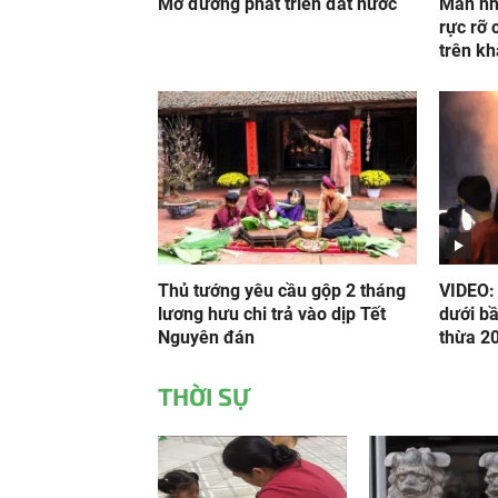
Mở đường phát triển đất nước
Mãn nh
rực rỡ
trên kh
Thủ tướng yêu cầu gộp 2 tháng
VIDEO:
lương hưu chi trả vào dịp Tết
dưới bầ
Nguyên đán
thừa 20
THỜI SỰ