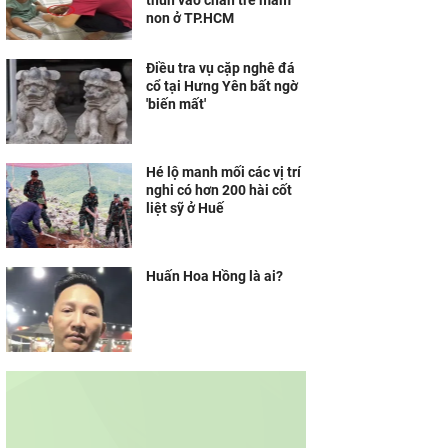
thun vào chân trẻ mầm
non ở TP.HCM
Điều tra vụ cặp nghê đá
cổ tại Hưng Yên bất ngờ
'biến mất'
Hé lộ manh mối các vị trí
nghi có hơn 200 hài cốt
liệt sỹ ở Huế
Huấn Hoa Hồng là ai?