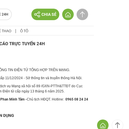
CHIA SẺ
E 24H
Ể THAO
Ô TÔ
CÁO TRỰC TUYẾN 24H
HÔNG TIN ĐIỆN TỬ TỔNG HỢP TRÊN MẠNG.
p 11/12/2024 - Sở thông tin và truyền thông Hà Nội.
 dịch vụ Mạng xã hội số 89 /GXN-PTTH&TTĐT do Cục
in Điện tử cấp ngày 13 tháng 6 năm 2025.
Phan Minh Tâm -
Chủ tịch HĐQT. Hotline:
0965 08 24 24
N DỤNG