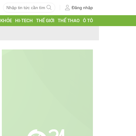
Đăng nhập
 KHỎE
HI-TECH
THẾ GIỚI
THỂ THAO
Ô TÔ