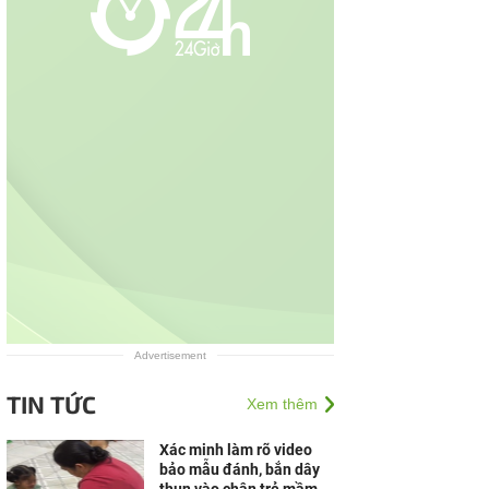
Advertisement
TIN TỨC
Xem thêm
Xác minh làm rõ video
bảo mẫu đánh, bắn dây