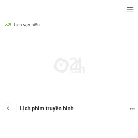
BÓNG ĐÁ
TIN TỨC
SỨC KHỎE
Lịch vạn niên
Lịch phim truyền hình
Tin tức giải trí
Phim
Ca nhạc
TV Show
Đàn 