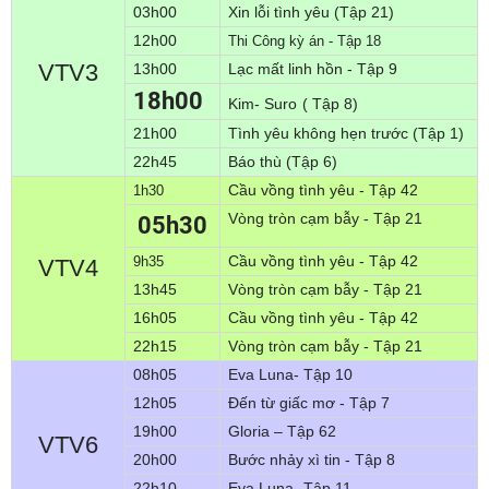
03h00
Xin lỗi tình yêu (Tập 21)
12h00
Thi Công kỳ án - Tập 18
VTV3
13h00
Lạc mất linh hồn - Tập 9
18
h00
Kim- Suro
( Tập 8)
21h00
Tình yêu không hẹn trước (Tập 1)
22h45
Báo thù (Tập 6)
Cầu vồng tình yêu - Tập 42
1h30
Vòng tròn cạm bẫy - Tập 21
05h30
Cầu vồng tình yêu - Tập 42
9h35
VTV4
13h45
Vòng tròn cạm bẫy - Tập 21
16h05
Cầu vồng tình yêu - Tập 42
22h15
Vòng tròn cạm bẫy - Tập 21
08h05
Eva Luna- Tập 10
12h05
Đến từ giấc mơ - Tập 7
19h00
Gloria – Tập 62
VTV6
20h00
Bước nhảy xì tin - Tập 8
22h10
Eva Luna- Tập 11