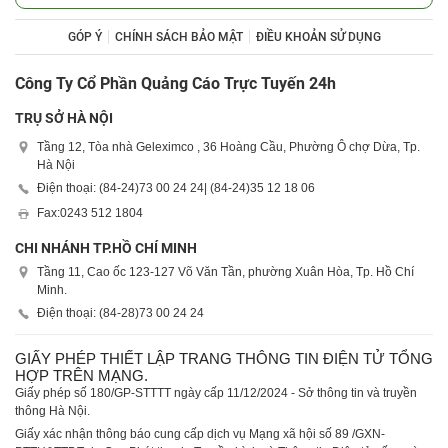
GÓP Ý
CHÍNH SÁCH BẢO MẬT
ĐIỀU KHOẢN SỬ DỤNG
Công Ty Cổ Phần Quảng Cáo Trực Tuyến 24h
TRỤ SỞ HÀ NỘI
Tầng 12, Tòa nhà Geleximco , 36 Hoàng Cầu, Phường Ô chợ Dừa, Tp.
Hà Nội
Điện thoại: (84-24)
73 00 24 24
| (84-24)
35 12 18 06
Fax:
0243 512 1804
CHI NHÁNH TP.HỒ CHÍ MINH
Tầng 11, Cao ốc 123-127 Võ Văn Tần, phường Xuân Hòa, Tp. Hồ Chí
Minh.
Điện thoại: (84-28)
73 00 24 24
GIẤY PHÉP THIẾT LẬP TRANG THÔNG TIN ĐIỆN TỬ TỔNG
HỢP TRÊN MẠNG.
Giấy phép số 180/GP-STTTT ngày cấp 11/12/2024 - Sở thông tin và truyền
thông Hà Nội.
Giấy xác nhận thông báo cung cấp dịch vụ Mạng xã hội số 89 /GXN-