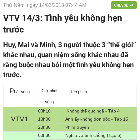
Thứ Năm, ngày 14/03/2013 07:44 AM
CHIA SẺ
VTV 14/3: Tình yêu không hẹn
trước
Huy, Mai và Minh, 3 người thuộc 3 “thế giới”
khác nhau, quan niệm sống khác nhau đã
ràng buộc nhau bởi một tình yêu không hẹn
trước.
P
Giờ phát
hát sóng
Tên phim
sóng
03h10
Không thể gục ngã - Tập 4
VTV1
13h00
Anh ấy không đơn độc - Tập 15
20h30
Phim truyện
00h30
Nghĩa vợ tình chồng (Tập 6)