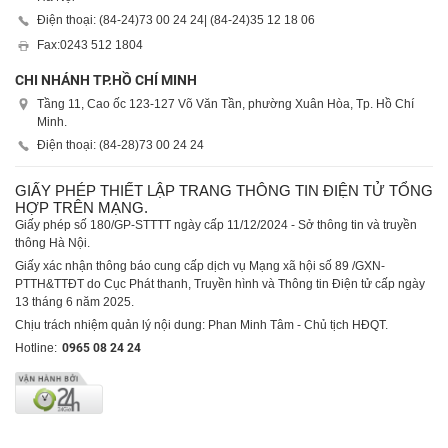
Điện thoại: (84-24)
73 00 24 24
| (84-24)
35 12 18 06
Fax:
0243 512 1804
CHI NHÁNH TP.HỒ CHÍ MINH
Tầng 11, Cao ốc 123-127 Võ Văn Tần, phường Xuân Hòa, Tp. Hồ Chí
Minh.
Điện thoại: (84-28)
73 00 24 24
GIẤY PHÉP THIẾT LẬP TRANG THÔNG TIN ĐIỆN TỬ TỔNG
HỢP TRÊN MẠNG.
Giấy phép số 180/GP-STTTT ngày cấp 11/12/2024 - Sở thông tin và truyền
thông Hà Nội.
Giấy xác nhận thông báo cung cấp dịch vụ Mạng xã hội số 89 /GXN-
PTTH&TTĐT do Cục Phát thanh, Truyền hình và Thông tin Điện tử cấp ngày
13 tháng 6 năm 2025.
Chịu trách nhiệm quản lý nội dung: Phan Minh Tâm - Chủ tịch HĐQT.
Hotline:
0965 08 24 24