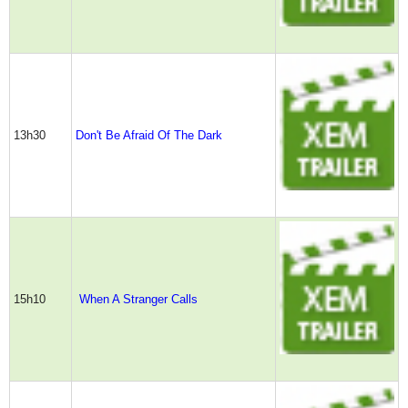
13h30
Don't Be Afraid Of The Dark
15h10
When A Stranger Calls