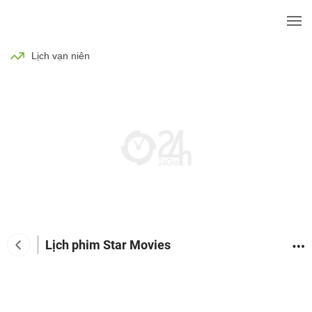
BÓNG ĐÁ
TIN TỨC
SỨC KHỎE
Lịch vạn niên
Lịch phim Star Movies
Tin tức giải trí
Phim
Ca nhạc
TV Show
Đàn 