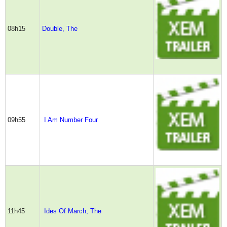
08h15
Double, The
09h55
I Am Number Four
11h45
Ides Of March, The