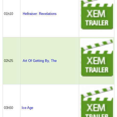
01h10
Hellraiser: Revelations
02h25
Art Of Getting By, The
03h50
Ice Age