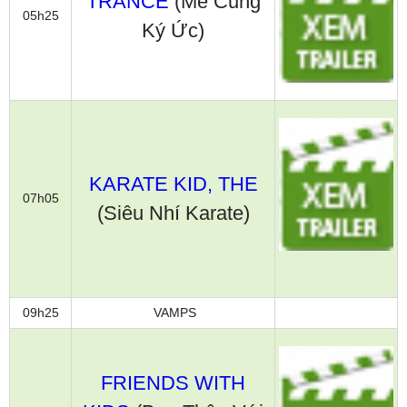
TRANCE
(Mê Cung
05h25
Ký Ức)
KARATE KID, THE
07h05
(Siêu Nhí Karate)
09h25
VAMPS
FRIENDS WITH