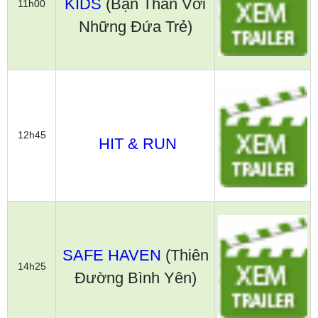
KIDS
(Bạn Thân Với
11h00
Những Đứa Trẻ)
12h45
HIT & RUN
SAFE HAVEN
(Thiên
14h25
Đường Bình Yên)