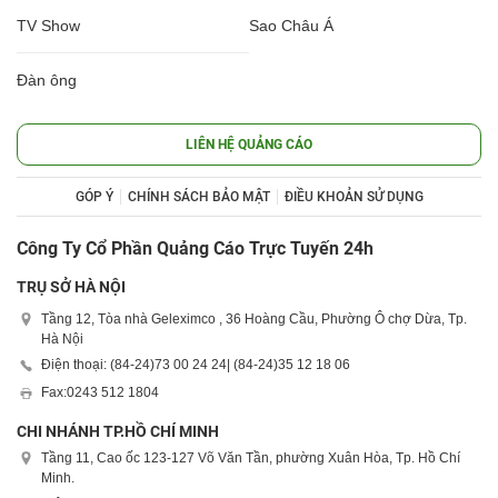
TV Show
Sao Châu Á
Đàn ông
LIÊN HỆ QUẢNG CÁO
GÓP Ý
CHÍNH SÁCH BẢO MẬT
ĐIỀU KHOẢN SỬ DỤNG
Công Ty Cổ Phần Quảng Cáo Trực Tuyến 24h
TRỤ SỞ HÀ NỘI
Tầng 12, Tòa nhà Geleximco , 36 Hoàng Cầu, Phường Ô chợ Dừa, Tp.
Hà Nội
Điện thoại: (84-24)
73 00 24 24
| (84-24)
35 12 18 06
Fax:
0243 512 1804
CHI NHÁNH TP.HỒ CHÍ MINH
Tầng 11, Cao ốc 123-127 Võ Văn Tần, phường Xuân Hòa, Tp. Hồ Chí
Minh.